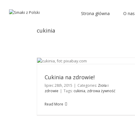
Strona główna
O nas
cukinia
Cukinia na zdrowie!
Zioła i zdrowie
Cukinia na zdrowie!
lipiec 28th, 2015
|
Categories:
Zioła i
zdrowie
|
Tags:
cukinia
,
zdrowa żywność
Read More