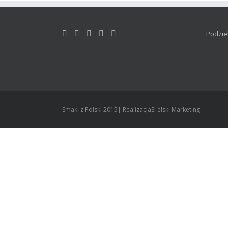
Podziel
Smaki z Polski 2015| RealizacjaSi elski Marketing