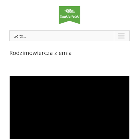
Rodzimowiercy na swoim
Historia
Go to...
Rodzimowiercza ziemia