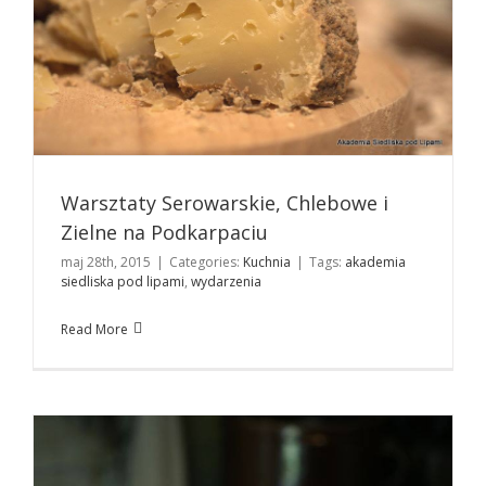
Warsztaty Serowarskie, Chlebowe i
Zielne na Podkarpaciu
maj 28th, 2015
|
Categories:
Kuchnia
|
Tags:
akademia
Nie samym serem człowiek żyje, czyli jak zrobić chleb?
siedliska pod lipami
,
wydarzenia
Kuchnia
Read More