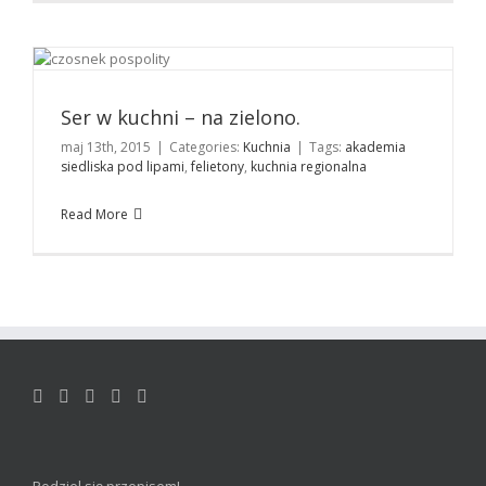
Ser w kuchni – na zielono.
Kuchnia
Ser w kuchni – na zielono.
maj 13th, 2015
|
Categories:
Kuchnia
|
Tags:
akademia
siedliska pod lipami
,
felietony
,
kuchnia regionalna
Read More