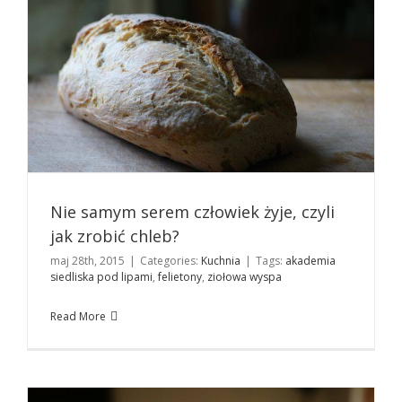
Nie samym serem człowiek żyje, czyli
jak zrobić chleb?
maj 28th, 2015
|
Categories:
Kuchnia
|
Tags:
akademia
Warsztaty serowarsko-chlebowe z elementami
siedliska pod lipami
,
felietony
,
ziołowa wyspa
zielarstwa i kulinariów Akademii Siedliska pod Lipami
Kuchnia
Read More