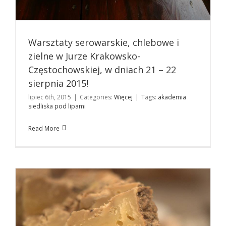
Warsztaty serowarskie, chlebowe i
zielne w Jurze Krakowsko-
Częstochowskiej, w dniach 21 – 22
sierpnia 2015!
Warsztaty Serowarskie, Chlebowe i Zielne na
lipiec 6th, 2015
|
Categories:
Więcej
|
Tags:
akademia
Podkarpaciu
siedliska pod lipami
Kuchnia
Read More