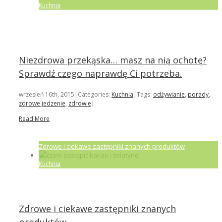
Kuchnia
Niezdrowa przekąska… masz na nią ochotę?
Sprawdź czego naprawdę Ci potrzeba.
wrzesień 16th, 2015
|
Categories:
Kuchnia
|
Tags:
odżywianie
,
porady
,
zdrowe jedzenie
,
zdrowie
|
Read More
Zdrowe i ciekawe zastępniki znanych produktów
Kuchnia
Zdrowe i ciekawe zastępniki znanych