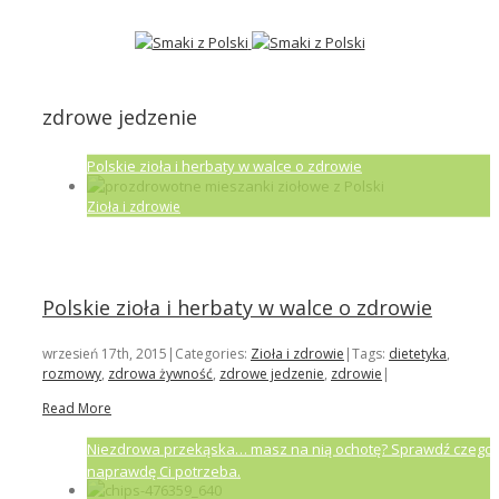
zdrowe jedzenie
Polskie zioła i herbaty w walce o zdrowie
Zioła i zdrowie
Polskie zioła i herbaty w walce o zdrowie
wrzesień 17th, 2015
|
Categories:
Zioła i zdrowie
|
Tags:
dietetyka
,
rozmowy
,
zdrowa żywność
,
zdrowe jedzenie
,
zdrowie
|
Read More
Niezdrowa przekąska… masz na nią ochotę? Sprawdź czego
naprawdę Ci potrzeba.