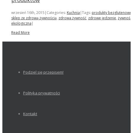
produktów
wrzesień 16th, 2015
|
Categories:
Kuchnia
|
Tags:
produkty bezglutenowe
,
sklep ze zdrową żywnością
,
zdrowa żywność
,
zdrowe jedzenie
,
żywność
ekologiczna
|
Read More
Podziel się przepisem!
Polityka prywatności
Kontakt