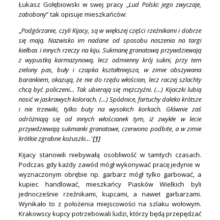
Łukasz Gołębiowski w swej pracy „
Lud Polski: jego zwyczaje,
zabobony
” tak opisuje mieszkańców:
„
Podgórzanie, czyli Kijacy, są w większej części rzeźnikami i dobrze
się mają. Nazwisko im nadane od sposobu noszenia na targi
kiełbas i innych rzeczy na kiju. Sukmanę granatową przywdziewają
z wypustką karmazynową, lecz odmienny krój sukni, przy tem
zielony pas, buły i czapka kształtniejsza, w zimie obszywana
barankiem, okazują, że nie do rzędu włościan, lecz raczej szlachty
chcą być policzeni… Tak ubierają się mężczyźni. (…) Kijaczki lubią
nosić w jaskrawych kolorach. (…) Spódnice, fartuchy daleko krótsze
i nie trzewiki, tylko buty na wysokich korkach. Głównie zaś
odróżniają się od innych włościanek tym, iż zwykłe w lecie
przywdziewają sukmanki granatowe, czerwono podbite, a w zimie
krótkie zgrabne kożuszki…
”
[1]
Kijacy stanowili niebywałą osobliwość w tamtych czasach.
Podczas gdy każdy zawód mógł wykonywać pracę jedynie w
wyznaczonym obrębie np. garbarz mógł tylko garbować, a
kupiec handlować, mieszkańcy Piasków Wielkich byli
jednocześnie rzeźnikami, kupcami, a nawet garbarzami.
Wynikało to z położenia miejscowości na szlaku wołowym.
Krakowscy kupcy potrzebowali ludzi, którzy będą przepędzać