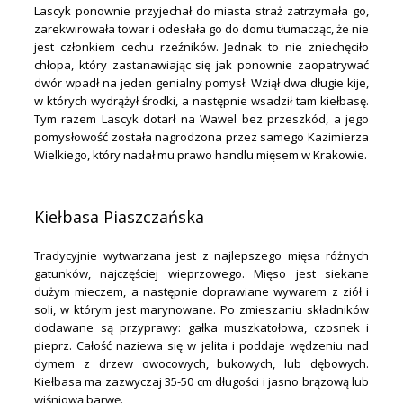
Lascyk ponownie przyjechał do miasta straż zatrzymała go,
zarekwirowała towar i odesłała go do domu tłumacząc, że nie
jest członkiem cechu rzeźników. Jednak to nie zniechęciło
chłopa, który zastanawiając się jak ponownie zaopatrywać
dwór wpadł na jeden genialny pomysł. Wziął dwa długie kije,
w których wydrążył środki, a następnie wsadził tam kiełbasę.
Tym razem Lascyk dotarł na Wawel bez przeszkód, a jego
pomysłowość została nagrodzona przez samego Kazimierza
Wielkiego, który nadał mu prawo handlu mięsem w Krakowie.
.
Kiełbasa Piaszczańska
Tradycyjnie wytwarzana jest z najlepszego mięsa różnych
gatunków, najczęściej wieprzowego. Mięso jest siekane
dużym mieczem, a następnie doprawiane wywarem z ziół i
soli, w którym jest marynowane. Po zmieszaniu składników
dodawane są przyprawy: gałka muszkatołowa, czosnek i
pieprz. Całość naziewa się w jelita i poddaje wędzeniu nad
dymem z drzew owocowych, bukowych, lub dębowych.
Kiełbasa ma zazwyczaj 35-50 cm długości i jasno brązową lub
wiśniową barwę.