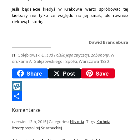
Jeśli będziecie kiedyś w Krakowie warto spróbować tej
kiełbasy nie tylko ze względu na jej smak, ale również
ciekawą historię.
.
Dawid Brandebura
[1]
Gołębiowski Ł.,
Lud Polski: jego zwyczaje, zabobony
, W
drukarni A. Gałęzowskiego i Spółki, Warszawa 1830.
Share
Post
Save
Wykop
Podziel
Komentarze
się
czerwiec 13th, 2015
|
Categories:
Historia
|
Tags:
Kuchnia
Rzeczpospolitej Szlacheckiej
|