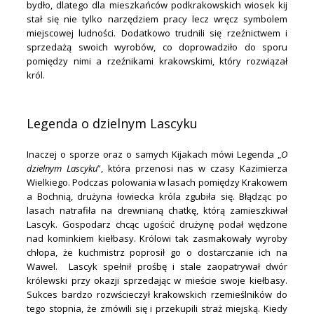
bydło, dlatego dla mieszkańców podkrakowskich wiosek kij
stał się nie tylko narzędziem pracy lecz wręcz symbolem
miejscowej ludności. Dodatkowo trudnili się rzeźnictwem i
sprzedażą swoich wyrobów, co doprowadziło do sporu
pomiędzy nimi a rzeźnikami krakowskimi, który rozwiązał
król.
.
Legenda o dzielnym Lascyku
Inaczej o sporze oraz o samych Kijakach mówi Legenda „
O
dzielnym Lascyku
”, która przenosi nas w czasy Kazimierza
Wielkiego. Podczas polowania w lasach pomiędzy Krakowem
a Bochnią, drużyna łowiecka króla zgubiła się. Błądząc po
lasach natrafiła na drewnianą chatkę, którą zamieszkiwał
Lascyk. Gospodarz chcąc ugościć drużynę podał wędzone
nad kominkiem kiełbasy. Królowi tak zasmakowały wyroby
chłopa, że kuchmistrz poprosił go o dostarczanie ich na
Wawel. Lascyk spełnił prośbę i stale zaopatrywał dwór
królewski przy okazji sprzedając w mieście swoje kiełbasy.
Sukces bardzo rozwścieczył krakowskich rzemieślników do
tego stopnia, że zmówili się i przekupili straż miejską. Kiedy