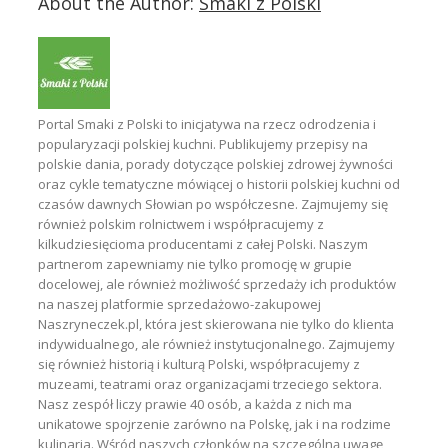
About the Author:
Smaki z Polski
Portal Smaki z Polski to inicjatywa na rzecz odrodzenia i
popularyzacji polskiej kuchni. Publikujemy przepisy na
polskie dania, porady dotyczące polskiej zdrowej żywności
oraz cykle tematyczne mówiącej o historii polskiej kuchni od
czasów dawnych Słowian po współczesne. Zajmujemy się
również polskim rolnictwem i współpracujemy z
kilkudziesięcioma producentami z całej Polski. Naszym
partnerom zapewniamy nie tylko promocję w grupie
docelowej, ale również możliwość sprzedaży ich produktów
na naszej platformie sprzedażowo-zakupowej
Naszryneczek.pl, która jest skierowana nie tylko do klienta
indywidualnego, ale również instytucjonalnego. Zajmujemy
się również historią i kulturą Polski, współpracujemy z
muzeami, teatrami oraz organizacjami trzeciego sektora.
Nasz zespół liczy prawie 40 osób, a każda z nich ma
unikatowe spojrzenie zarówno na Polskę, jak i na rodzime
kulinaria. Wśród naszych członków na szczególną uwagę