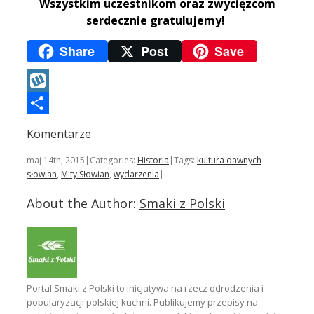
Wszystkim uczestnikom oraz zwycięzcom
serdecznie gratulujemy!
Share
Post
Save
Wykop
Podziel
Komentarze
się
maj 14th, 2015
|
Categories:
Historia
|
Tags:
kultura dawnych
słowian
,
Mity Słowian
,
wydarzenia
|
About the Author:
Smaki z Polski
Portal Smaki z Polski to inicjatywa na rzecz odrodzenia i
popularyzacji polskiej kuchni. Publikujemy przepisy na