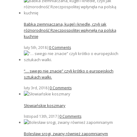
Babka ziemniaczana, kugel i knedle, czyli jak
różnorodność Rzeczpospolitej wpłynęła na polską
kuchnię
luty 5th, 2018
|
0 Comments
“… swego nie znacie” czyli krótko o europejskich
sztukach walki.
luty 3rd, 2018
|
0 Comments
Słowiańskie koszmary
listopad 13th, 2017
|
0 Comments
Bolesław srogi, zwany również zapomnianym