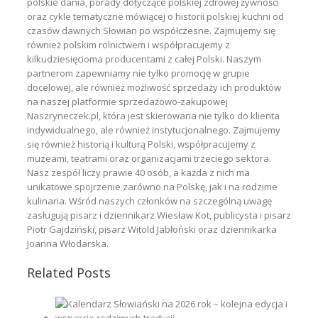
polskie dania, porady dotyczące polskiej zdrowej żywności
oraz cykle tematyczne mówiącej o historii polskiej kuchni od
czasów dawnych Słowian po współczesne. Zajmujemy się
również polskim rolnictwem i współpracujemy z
kilkudziesięcioma producentami z całej Polski. Naszym
partnerom zapewniamy nie tylko promocję w grupie
docelowej, ale również możliwość sprzedaży ich produktów
na naszej platformie sprzedażowo-zakupowej
Naszryneczek.pl, która jest skierowana nie tylko do klienta
indywidualnego, ale również instytucjonalnego. Zajmujemy
się również historią i kulturą Polski, współpracujemy z
muzeami, teatrami oraz organizacjami trzeciego sektora.
Nasz zespół liczy prawie 40 osób, a każda z nich ma
unikatowe spojrzenie zarówno na Polskę, jak i na rodzime
kulinaria. Wśród naszych członków na szczególną uwagę
zasługują pisarz i dziennikarz Wiesław Kot, publicysta i pisarz
Piotr Gajdziński, pisarz Witold Jabłoński oraz dziennikarka
Joanna Włodarska.
Related Posts