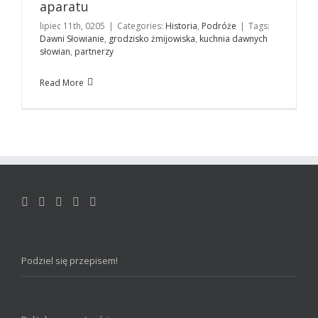
aparatu
lipiec 11th, 0205
|
Categories:
Historia
,
Podróże
|
Tags:
Dawni Słowianie
,
grodzisko żmijowiska
,
kuchnia dawnych
słowian
,
partnerzy
Read More
Podziel się przepisem!