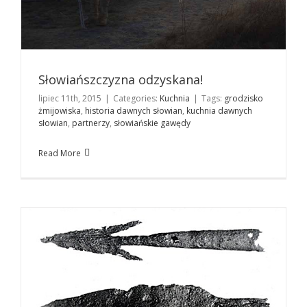
Słowiańszczyzna odzyskana!
lipiec 11th, 2015
|
Categories:
Kuchnia
|
Tags:
grodzisko
żmijowiska
,
historia dawnych słowian
,
kuchnia dawnych
słowian
,
partnerzy
,
słowiańskie gawędy
Militaria okresu rzymskiego z Kazimierza Dolnego
Historia
Read More