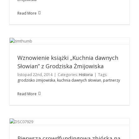
Read More
Wznowienie książki „Kuchnia dawnych Słowian” z
Grodziska Żmijowiska
Historia
Wznowienie książki „Kuchnia dawnych
Słowian” z Grodziska Żmijowiska
listopad 22nd, 2014
|
Categories:
Historia
|
Tags:
grodzisko żmijowiska
,
kuchnia dawnych słowian
,
partnerzy
Read More
Pierwsza crowdfundingowa zbiórka na wykopaliska
w Polsce
Historia
Pierwsza crowdfundingowa zbiórka na