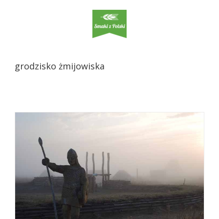
Słowiańszczyzna odzyskana!
Kuchnia
grodzisko żmijowiska