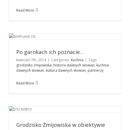
Read More
Po garnkach ich poznacie…
Kuchnia
Po garnkach ich poznacie…
kwiecień 7th, 2014
|
Categories:
Kuchnia
|
Tags:
grodzisko żmijowiska
,
historia dawnych słowian
,
kuchnia
dawnych słowian
,
kultura dawnych słowian
,
partnerzy
Read More
Grodzisko Żmijowiska w obiektywie aparatu
Historia
Podróże
Grodzisko Żmijowiska w obiektywie