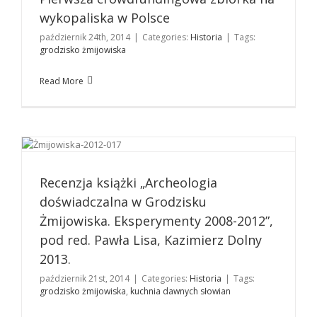
wykopaliska w Polsce
październik 24th, 2014
|
Categories:
Historia
|
Tags:
grodzisko żmijowiska
Read More
Recenzja książki „Archeologia doświadczalna w
Grodzisku Żmijowiska. Eksperymenty 2008-2012”, pod
red. Pawła Lisa, Kazimierz Dolny 2013.
Recenzja książki „Archeologia
Historia
doświadczalna w Grodzisku
Żmijowiska. Eksperymenty 2008-2012”,
pod red. Pawła Lisa, Kazimierz Dolny
2013.
październik 21st, 2014
|
Categories:
Historia
|
Tags:
grodzisko żmijowiska
,
kuchnia dawnych słowian