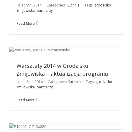
lipiec 9th, 2014
|
Categories:
Kuchnia
|
Tags:
grodzisko
żmijowiska
,
partnerzy
Read More
Warsztaty 2014 w Grodzisku Żmijowiska –
aktualizacja programu
Kuchnia
Warsztaty 2014 w Grodzisku
Żmijowiska – aktualizacja programu
lipiec 2nd, 2014
|
Categories:
Kuchnia
|
Tags:
grodzisko
żmijowiska
,
partnerzy
Read More
Narzędzia krzemienne z Witoszyna