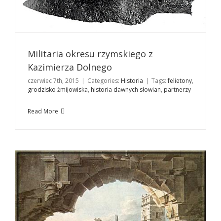
Militaria okresu rzymskiego z
Kazimierza Dolnego
czerwiec 7th, 2015
|
Categories:
Historia
|
Tags:
felietony
,
grodzisko żmijowiska
,
historia dawnych słowian
,
partnerzy
Zamek nad Wisłą
Historia
Read More