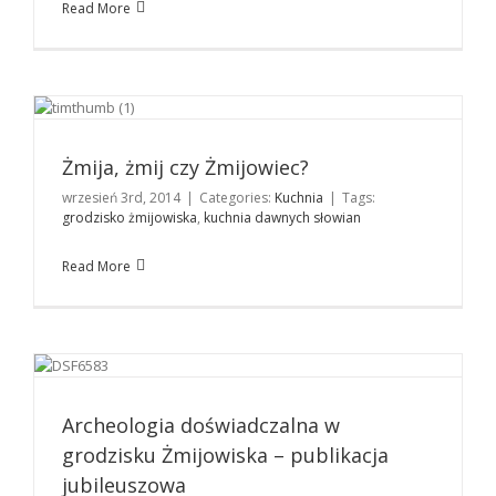
Read More
Żmija, żmij czy Żmijowiec?
Kuchnia
Żmija, żmij czy Żmijowiec?
wrzesień 3rd, 2014
|
Categories:
Kuchnia
|
Tags:
grodzisko żmijowiska
,
kuchnia dawnych słowian
Read More
Archeologia doświadczalna w grodzisku Żmijowiska –
publikacja jubileuszowa
Kuchnia
Archeologia doświadczalna w
grodzisku Żmijowiska – publikacja
jubileuszowa