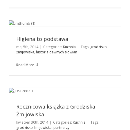
Higiena to podstawa
Kuchnia
Higiena to podstawa
maj 5th, 2014
|
Categories:
Kuchnia
|
Tags:
grodzisko
żmijowiska
,
historia dawnych słowian
Read More
Rocznicowa książka z Grodziska Żmijowiska
Kuchnia
Rocznicowa książka z Grodziska
Żmijowiska
kwiecień 30th, 2014
|
Categories:
Kuchnia
|
Tags:
grodzisko żmijowiska
,
partnerzy