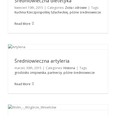
Średniowieczna dietetyka
kwiecień 10th, 2015
|
Categories:
Zioła i zdrowie
|
Tags:
Kuchnia Rzeczpospolitej Szlacheckiej
,
późne średniowiecze
Read More
Średniowieczna artyleria
Historia
Średniowieczna artyleria
marzec 30th, 2015
|
Categories:
Historia
|
Tags:
grodzisko żmijowiska
,
partnerzy
,
późne średniowiecze
Read More
Zamek na Wzgórzu Wisielców
Historia