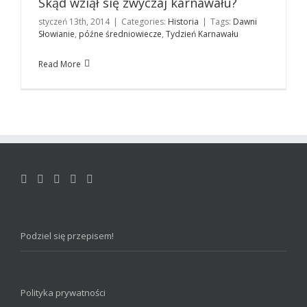
Skąd wziął się zwyczaj karnawału?
styczeń 13th, 2014
|
Categories:
Historia
|
Tags:
Dawni
Słowianie
,
późne średniowiecze
,
Tydzień Karnawału
Read More
Podziel się przepisem!
Polityka prywatności