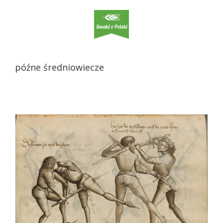
“… swego nie znacie” czyli krótko o europejskich
sztukach walki.
Historia
późne średniowiecze