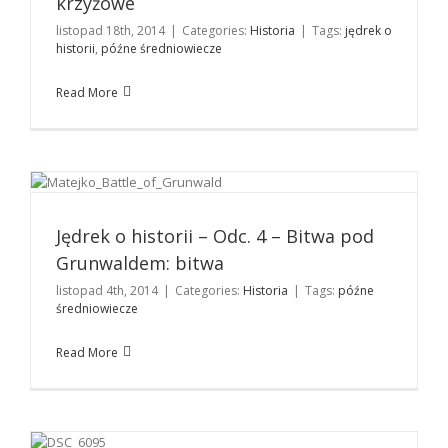
krzyżowe
listopad 18th, 2014
|
Categories:
Historia
|
Tags:
jędrek o
historii
,
późne średniowiecze
Read More
Jędrek o historii – Odc. 4 – Bitwa pod Grunwaldem:
bitwa
Historia
Jędrek o historii – Odc. 4 – Bitwa pod
Grunwaldem: bitwa
listopad 4th, 2014
|
Categories:
Historia
|
Tags:
późne
średniowiecze
Read More
„W średniowiecznej kuchni” – wystawa w Kętrzynie