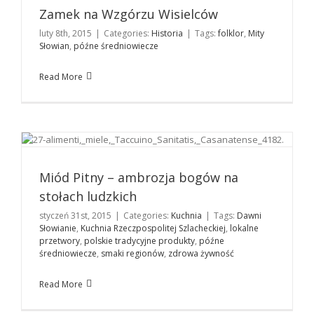
Zamek na Wzgórzu Wisielców
luty 8th, 2015
|
Categories:
Historia
|
Tags:
folklor
,
Mity
Słowian
,
późne średniowiecze
Read More
Miód Pitny – ambrozja bogów na stołach ludzkich
Kuchnia
Miód Pitny – ambrozja bogów na
stołach ludzkich
styczeń 31st, 2015
|
Categories:
Kuchnia
|
Tags:
Dawni
Słowianie
,
Kuchnia Rzeczpospolitej Szlacheckiej
,
lokalne
przetwory
,
polskie tradycyjne produkty
,
późne
średniowiecze
,
smaki regionów
,
zdrowa żywność
Read More