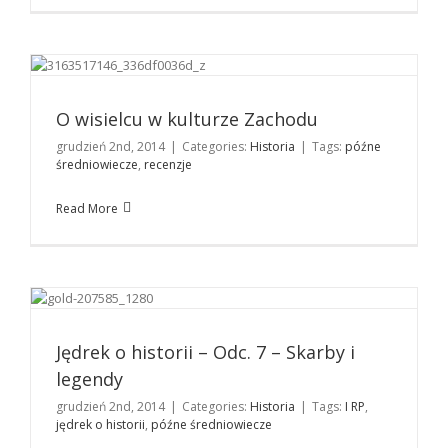
O wisielcu w kulturze Zachodu
Historia
O wisielcu w kulturze Zachodu
grudzień 2nd, 2014
|
Categories:
Historia
|
Tags:
późne
średniowiecze
,
recenzje
Read More
Jędrek o historii – Odc. 7 – Skarby i legendy
Historia
Jędrek o historii – Odc. 7 – Skarby i
legendy
grudzień 2nd, 2014
|
Categories:
Historia
|
Tags:
I RP
,
jędrek o historii
,
późne średniowiecze