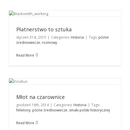
Płatnerstwo to sztuka
Historia
Płatnerstwo to sztuka
styczeń 31st, 2015
|
Categories:
Historia
|
Tags:
późne
średniowiecze
,
rozmowy
Read More
Młot na czarownice
Historia
Młot na czarownice
grudzień 16th, 2014
|
Categories:
Historia
|
Tags:
felietony
,
późne średniowiecze
,
smaki polski historycznej
Read More