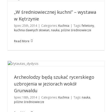
Kuchnia
„W średniowiecznej kuchni” – wystawa
w Kętrzynie
lipiec 25th, 2014
|
Categories:
Kuchnia
|
Tags:
felietony
,
kuchnia dawnych słowian
,
nauka
,
późne średniowiecze
Read More
Archeolodzy będą szukać rycerskiego uzbrojenia w
jeziorach wokół Grunwaldu
Kuchnia
Archeolodzy będą szukać rycerskiego
uzbrojenia w jeziorach wokół
Grunwaldu
lipiec 18th, 2014
|
Categories:
Kuchnia
|
Tags:
nauka
,
późne średniowiecze