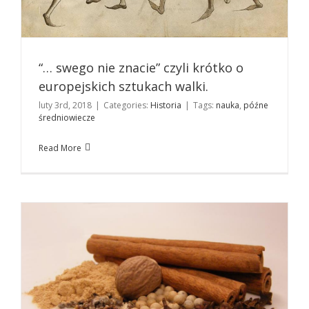
“… swego nie znacie” czyli krótko o
europejskich sztukach walki.
Piernik – historia prawdziwa
luty 3rd, 2018
|
Categories:
Historia
|
Tags:
nauka
,
późne
Kuchnia
średniowiecze
Read More