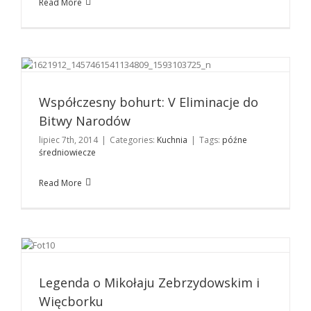
Read More
Współczesny bohurt: V Eliminacje do Bitwy Narodów
Kuchnia
Współczesny bohurt: V Eliminacje do
Bitwy Narodów
lipiec 7th, 2014
|
Categories:
Kuchnia
|
Tags:
późne
średniowiecze
Read More
Legenda o Mikołaju Zebrzydowskim i Więcborku
Kuchnia
Legenda o Mikołaju Zebrzydowskim i
Więcborku