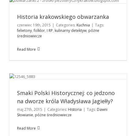
Historia krakowskiego obwarzanka
Kuchnia
Historia krakowskiego obwarzanka
czerwiec 19th, 2015
|
Categories:
Kuchnia
|
Tags:
felietony
,
folklor
,
I RP
,
kulinarny detektyw
,
późne
średniowiecze
Read More
Smaki Polski Historycznej: co jedzono na dworze
króla Władysława Jagiełły?
Historia
Smaki Polski Historycznej: co jedzono
na dworze króla Władysława Jagiełły?
maj 27th, 2015
|
Categories:
Historia
|
Tags:
Dawni
Słowianie
,
późne średniowiecze
Read More