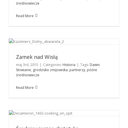
średniowiecze
Read More
Zamek nad Wisłą
Historia
Zamek nad Wisłą
maj 3rd, 2015
|
Categories:
Historia
|
Tags:
Dawni
Słowianie
,
grodzisko żmijowiska
,
partnerzy
,
późne
średniowiecze
Read More
Średniowieczna dietetyka
Zioła i zdrowie