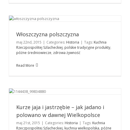
Włoszczyzna polszczyzna
Historia
Włoszczyzna polszczyzna
maj 22nd, 2015
|
Categories:
Historia
|
Tags:
Kuchnia
Rzeczpospolitej Szlacheckiej
,
polskie tradycyjne produkty
,
późne średniowiecze
,
zdrowa żywność
Read More
Kurze jaja i jastrzębie – jak jadano i polowano w
dawnej Wielkopolsce
Historia
Kurze jaja i jastrzębie – jak jadano i
polowano w dawnej Wielkopolsce
maj 21st, 2015
|
Categories:
Historia
|
Tags:
Kuchnia
Rzeczpospolitej Szlacheckiej
,
kuchnia wielkopolska
,
późne