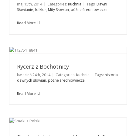
maj 15th, 2014
|
Categories:
Kuchnia
|
Tags:
Dawni
Słowianie
,
folklor
,
Mity Słowian
,
późne średniowiecze
Read More
Rycerz z Bochotnicy
Kuchnia
Rycerz z Bochotnicy
kwiecień 24th, 2014
|
Categories:
Kuchnia
|
Tags:
historia
dawnych słowian
,
późne średniowiecze
Read More
Skąd wziął się zwyczaj karnawału?
Historia