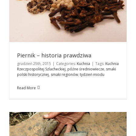
Piernik – historia prawdziwa
grudzień 25th, 2015
|
Categories:
Kuchnia
|
Tags:
Kuchnia
Radzim – jedno z ważniejszych odkryć
Rzeczpospolitej Szlacheckiej
,
późne średniowiecze
,
smaki
archeologicznych w Wielkopolsce
polski historycznej
,
smaki regionów
,
tydzień miodu
Historia
Read More