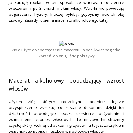
Ja kurację robiłam w ten sposób, że wcierałam codziennie
wieczorem i po 3 dniach myłam włosy. Wcierki nie powodują
pogorszenia fryzury. Inaczej byłoby, gdybyśmy wcierali olej
ziołowy. Zasady robienia maceratu alkoholowego
tutaj
.
.
Zioła użyte do sporządzenia maceratu: aloes, kwiat nagietka,
korzeń łopianu, liście pokrzywy
.
Macerat alkoholowy pobudzający wzrost
włosów
Użyłam ziół, których naczelnym zadaniem będzie
przyspieszenie wzrostu, co zostanie dokonane dzięki ich
działalności powodującej lepsze ukrwienie, odżywienie i
wzmocnienie cebulek włosowych. To niezawodni strażnicy
czystej skóry, wolnej od bakterii i grzybów – a to jest zaczątkiem
wspaniałego popisu mieszków wzrostowych włosów.