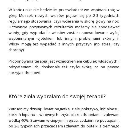
W końcu nikt nie będzie im przeszkadzał we wspinaniu się w
górę. Meszek nowych włosów pojawi się po 2-3 tygodniach
regularnego stosowania, czyli wcierania w skórę głowy na noc.
Oczywiście pozytywnych rezultatów możemy się spodziewać
wtedy, gdy wypadanie włosów zostało spowodowane wyżej
wspomnianym łojotokiem lub innymi problemami skórnymi.
Włosy mogą też wypadać z innych przyczyn (np stres, czy
choroby).
Proponowana terapia jest wzmocnieniem cebulek włosowych i
odżywieniem ich, doskonale też czyści skórę, co na pewno
sprzyja odrostowi.
.
Które zioła wybrałam do swojej terapii?
Zatrudnimy dzisiaj: kwiat nagietka, ziele pokrzywy, liść aloesu,
korzeń łopianu – w równych częściach rozdrabniam i zalewam
wódką 40%. Stawiam w ciepłym miejscu, codziennie potrząsam,
po 2-3 tygodniach przecedzam i zlewam do butelki z ciemnego