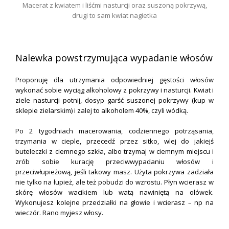
Macerat z kwiatem i liśćmi nasturcji oraz suszoną pokrzywą,
drugi to sam kwiat nagietka
.
Nalewka powstrzymująca wypadanie włosów
Proponuję dla utrzymania odpowiedniej gęstości włosów
wykonać sobie wyciąg alkoholowy z pokrzywy i nasturcji. Kwiat i
ziele nasturcji potnij, dosyp garść suszonej pokrzywy (kup w
sklepie zielarskim) i zalej to alkoholem 40%, czyli wódką.
Po 2 tygodniach macerowania, codziennego potrząsania,
trzymania w cieple, przecedź przez sitko, wlej do jakiejś
buteleczki z ciemnego szkła, albo trzymaj w ciemnym miejscu i
zrób sobie kurację przeciwwypadaniu włosów i
przeciwłupieżową, jeśli takowy masz. Użyta pokrzywa zadziała
nie tylko na łupież, ale też pobudzi do wzrostu. Płyn wcierasz w
skórę włosów wacikiem lub watą nawiniętą na ołówek.
Wykonujesz kolejne przedziałki na głowie i wcierasz – np na
wieczór. Rano myjesz włosy.