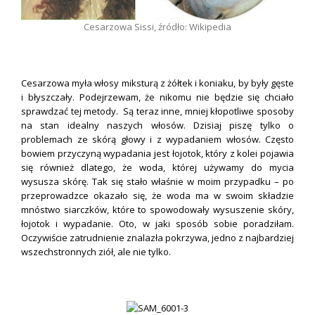
Cesarzowa Sissi, źródło: Wikipedia
.
Cesarzowa myła włosy miksturą z żółtek i koniaku, by były gęste
i błyszczały. Podejrzewam, że nikomu nie będzie się chciało
sprawdzać tej metody. Są teraz inne, mniej kłopotliwe sposoby
na stan idealny naszych włosów. Dzisiaj piszę tylko o
problemach ze skórą głowy i z wypadaniem włosów. Często
bowiem przyczyną wypadania jest łojotok, który z kolei pojawia
się również dlatego, że woda, której używamy do mycia
wysusza skórę. Tak się stało właśnie w moim przypadku – po
przeprowadzce okazało się, że woda ma w swoim składzie
mnóstwo siarczków, które to spowodowały wysuszenie skóry,
łojotok i wypadanie. Oto, w jaki sposób sobie poradziłam.
Oczywiście zatrudnienie znalazła
pokrzywa
, jedno z najbardziej
wszechstronnych ziół, ale nie tylko.
.