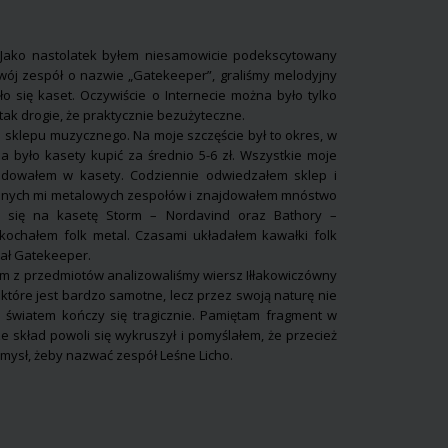
 Jako nastolatek byłem niesamowicie podekscytowany
ój zespół o nazwie „Gatekeeper”, graliśmy melodyjny
ło się kaset. Oczywiście o Internecie można było tylko
ak drogie, że praktycznie bezużyteczne.
 sklepu muzycznego. Na moje szczęście był to okres, w
na było kasety kupić za średnio 5-6 zł. Wszystkie moje
adowałem w kasety. Codziennie odwiedzałem sklep i
znanych mi metalowych zespołów i znajdowałem mnóstwo
 się na kasetę Storm – Nordavind oraz Bathory –
kochałem folk metal. Czasami układałem kawałki folk
ał Gatekeeper.
ym z przedmiotów analizowaliśmy wiersz Iłłakowiczówny
, które jest bardzo samotne, lecz przez swoją naturę nie
e światem kończy się tragicznie. Pamiętam fragment w
e skład powoli się wykruszył i pomyślałem, że przecież
omysł, żeby nazwać zespół Leśne Licho.