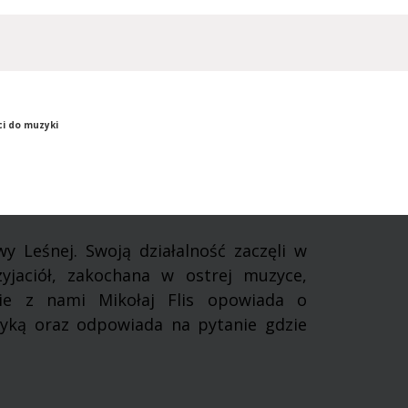
ści do muzyki
y Leśnej. Swoją działalność zaczęli w
yjaciół, zakochana w ostrej muzyce,
ie z nami Mikołaj Flis opowiada o
zyką oraz odpowiada na pytanie gdzie