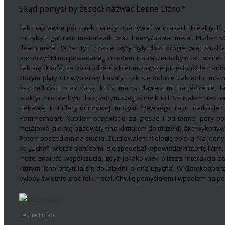
Skąd pomysł by zespół nazwać Leśne Licho?
Tak naprawdę początek należy upatrywać w czasach licealnych.
muzyką z gatunku melo-death oraz heavy/power metal. Miałem sw
death metal. W tamtym czasie płyty były dość drogie, więc słucha
pomarzyć Mimo posiadanego modemu, połączenie było tak wolne i t
Tak się składa, że po drodze do liceum zawsze przechodziłem koło
którym płyty CD wypierały kasety i jak się dobrze zakręciło, moż
oszczędności oraz kasę, którą mama dawała mi na jedzenie, ł
praktycznie nie było dnia, żebym czegoś nie kupił. Szukałem nie
ciekawej i undergroundowej muzyki. Pewnego razu natknąłem
Hammerheart. Kupiłem oczywiście za grosze i od tamtej pory po
metalowe, ale nie pasowały one klimatem do muzyki, jaką wykonyw
Potem poszedłem na studia. Studiowałem filologię polską. Na jedn
pt. „Licho”, wiersz bardzo mi się spodobał, opowiadał historię licha
może znaleźć współczucia, gdyż jakakolwiek bliższa interakcja z
którym licho przytula się do jabłoni, a ona usycha. W Gatekeeperz
byłoby świetnie grać folk metal. Chwilę pomyślałem i wpadłem na p
.
Leśne Licho