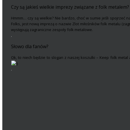
Czy są jakieś wielkie imprezy związane z folk metalem
Hmmm… czy są wielkie? Nie bardzo, choć w sumie jeśli spojrzeć na
Folks, jest nową imprezą o nazwie Zlot miłośników folk metalu (zagral
występują zagraniczne zespoły folk metalowe.
.
Słowo dla fanów?
Ok, to niech będzie to slogan z naszej koszulki – Keep folk metal
.