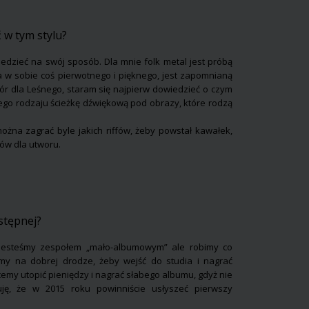
ć w tym stylu?
edzieć na swój sposób. Dla mnie folk metal jest próbą
a w sobie coś pierwotnego i pięknego, jest zapomnianą
wór dla Leśnego, staram się najpierw dowiedzieć o czym
ego rodzaju ścieżkę dźwiękową pod obrazy, które rodzą
ożna zagrać byle jakich riffów, żeby powstał kawałek,
ków dla utworu.
astępnej?
e jesteśmy zespołem „mało-albumowym” ale robimy co
śmy na dobrej drodze, żeby wejść do studia i nagrać
emy utopić pieniędzy i nagrać słabego albumu, gdyż nie
cuję, że w 2015 roku powinniście usłyszeć pierwszy