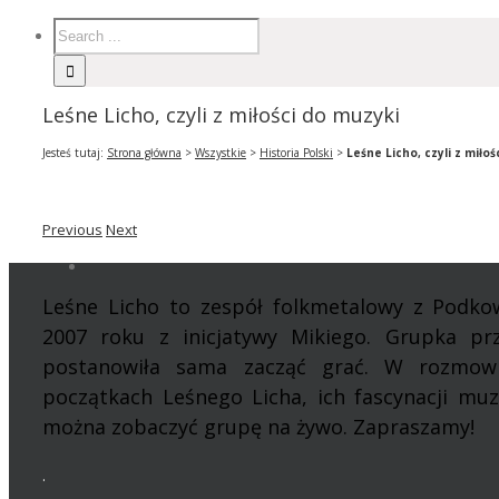
Leśne Licho, czyli z miłości do muzyki
Jesteś tutaj:
Strona główna
>
Wszystkie
>
Historia Polski
>
Leśne Licho, czyli z miło
Previous
Next
Leśne Licho to zespół folkmetalowy z Podkow
2007 roku z inicjatywy Mikiego. Grupka prz
postanowiła sama zacząć grać. W rozmow
początkach Leśnego Licha, ich fascynacji mu
można zobaczyć grupę na żywo. Zapraszamy!
.