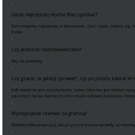
.
Gdzie najczęściej można Was spotkać?
Koncertujemy najczęściej w Warszawie, choć często zdarza się, 
Polski.
.
Czy jesteście rodzimowiercami?
Nie, nie jesteśmy.
.
Czy gracie „w jakiejś sprawie”, czy po prostu lubicie te 
Folk metal nie jest muzyką buntu, Leśne Licho nie gra również muzy
się od tych spraw. Raczej chodzi o snucie ciekawej opowieści i dob
.
Występujecie również za granicą?
Mieliśmy kilka propozycji, ale przyczyny losowe sprawiły, że niestet
.