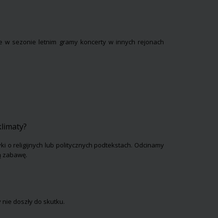
że w sezonie letnim gramy koncerty w innych rejonach
klimaty?
ki o religijnych lub politycznych podtekstach. Odcinamy
rą zabawę.
y nie doszły do skutku.