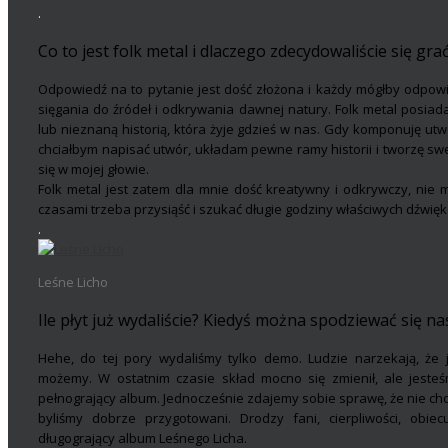
.
Co to jest folk metal i dlaczego zdecydowaliście się gra
Odpowiedź na to pytanie jest dość złożona i każdy mógłby odpowi
sięgania do źródeł i odkrywania dawnej natury. Folk metal posiad
lub nieznaną historią, która żyje gdzieś w nas. Gdy komponuję ut
chciałbym napisać utwór, układam pewne ramy historii i tworzę sw
się w mojej głowie.
Folk metal jest zatem dla mnie dość kreatywny i odkrywczy, nie m
czasami trzeba przysiąść i szukać długie godziny właściwych dźwię
.
Leśne Licho
Ile płyt już wydaliście? Kiedyś można spodziewać się n
Hehe, do tej pory wydaliśmy tylko demo. Ludzie narzekają, ż
możemy. W ostatnim czasie skład mocno się zmienił, ale jeste
pełnogrający album. Jednocześnie zdajemy sobie sprawę, że nie chc
byliśmy dobrze przygotowani. Drodzy fani, cierpliwości, obie
długogrający album Leśnego Licha.