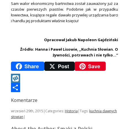
Sam walor ekonomiczny bartnictwa został zauważony już za
czasów pierwszych piastów. Podobnie jak w przypadku
łowiectwa, książęce regale dawało przywilej urządzania barci
i handlu jej produktami właśnie księciu!
.
Opracował Jakub Napoleon Gajdziński
Źródło: Hanna i Paweł Lisowie, „Kuchnia Słowian. O
żywności, potrawach i nie tylko…”
Share
Post
Save
Wykop
Podziel
Komentarze
się
wrzesień 29th, 2015
|
Categories:
Historia
|
Tags:
kuchnia dawnych
słowian
|
About the Author:
Smaki z Polski