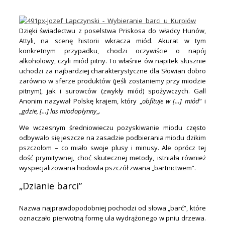
.
Dzięki świadectwu z poselstwa Priskosa do władcy Hunów,
Attyli, na scenę historii wkracza miód. Akurat w tym
konkretnym przypadku, chodzi oczywiście o napój
alkoholowy, czyli miód pitny. To właśnie ów napitek słusznie
uchodzi za najbardziej charakterystyczne dla Słowian dobro
zarówno w sferze produktów (jeśli zostaniemy przy miodzie
pitnym), jak i surowców (zwykły miód) spożywczych. Gall
Anonim nazywał Polskę krajem, który „
obfituje w […] miód
” i
„
gdzie, […] las miodopłynny
„.
We wczesnym średniowieczu pozyskiwanie miodu często
odbywało się jeszcze na zasadzie podbierania miodu dzikim
pszczołom – co miało swoje plusy i minusy. Ale oprócz tej
dość prymitywnej, choć skutecznej metody, istniała również
wyspecjalizowana hodowla pszczół zwana „bartnictwem”.
„Dzianie barci”
Nazwa najprawdopodobniej pochodzi od słowa „barć”, które
oznaczało pierwotną formę ula wydrążonego w pniu drzewa.