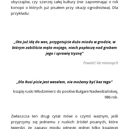
obyczajów, czy szerzej całej kultury (nie zapominając o roli
konopii o których już pisałem przy okazji ogrodnictwa). Dla
przykładu:
.
.
„Oto już idę do was, przygotujcie dużo miodu w grodzie, w
którym zabiliście męża mojego, niech popłaczę nad grobem
jego i sprawię tryznę”
Powieść lat minionych
.
„Dla Rusi picie jest weselem, nie możemy być bez tego”
książę ruski Włodzimierz do posłów Bułgarii Nadwołżańskiej,
986 rok.
.
Zwłaszcza ten drugi cytat mówi o czymś ważnym, jeśli
przyjrzymy się jednemu z ruskich źródeł pisanych, które
twierdzi, że zapasy miodu pitnego jednej tylko książęcej