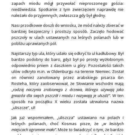
zapach miodu mógł przywołać nieproszonego gościa:
niedźwiedzia. Spotkanie z tym zwierzęciem naprawdę nie
należało do przyjemnych, zwłaszcza gdy był głodny.
Nasi przodkowie doszli do wniosku, że miód należy zbierać w
bardziej bezpieczny i prostszy sposób. Zaczęto hodować
pszczoły w ulach ustawianych na leśnych polanach lub w
pobliżu uprawianych pól.
Najstarszy typ ula, który udało się odkryć to ul kadłubowy. Był
bardzo podobny do barci, gdyż był po prosty wyżłobionym
odpowiednio pniem z daszkiem u góry. Pozostałości takich
ulów odkryto m.in. w Oldenburgu na terenie Niemiec. Został
on również zanotowany przez arabskiego pisarza ibn
Rosteha, który zaobserwował, że Słowianie wschodni mają
„
rodzaj naczynia zrobionego z drzewa, którego używają jako
gniazda dla swych pszczół i miodu i nazywają je ulszdź”
. W ten
sposób na początku X wieku została utrwalona nazwa
„uliszcze”, ul!
Jak już wspomniałem, „uliszcza” ustawiano na polach i
leśnych polanach, choć Kosmas pisze, że „
w lesistych
miejscach ogromnie mało”.
Może to świadczyć o tym, że bardzo