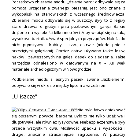
Początkowo zbieranie miodu, „dzianie barci” odbywało się za
pomocą urządzenia zwanego piesznią. Jest ono znane z
wykopalisk na stanowiskach z wczesnego średniowiecza.
Zbieranie miodu odbywało się w puszczy. Były to z reguły
stare drzewa o grubym pniu pozbawionym gałęzi. Barcie
drążono na wysokości kilku metrów i żeby wspiąć się na taką
wysokość, bartnik używał specjalnych przyrządów. Należą do
nich: prymitywne drabiny – tzw., ostrwie (młode pnie z
przeciętymi gałęziami). Oprócz ostrwi używano także leziw,
haków i zawieszonych na gałęzi desek do siedzenia. Takie
narzędzia odnaleziono w datowanym na X – XII wiek
materiale archeologicznym w Nowogrodzie.
Podbieranie miodu z leśnych pasiek, zwane „łaźbieniem”,
odbywało się w okresie między lipcem a wrześniem.
„Uliszcze”
Nie było łatwo opiekować
się opisanymi powyżej barciami. Było to nie tylko uciążliwe i
długotrwałe, ale również ryzykowne. Niebezpieczeństwa były
przede wszystkim dwa. Możliwość upadku z wysokości i
drugie, znacznie straszniejsze zagrożenie. W puszczy