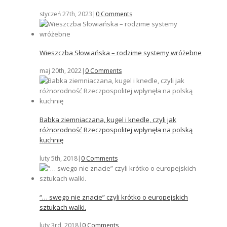
styczeń 27th, 2023
|
0 Comments
Wieszczba Słowiańska – rodzime systemy wróżebne
maj 20th, 2022
|
0 Comments
Babka ziemniaczana, kugel i knedle, czyli jak
różnorodność Rzeczpospolitej wpłynęła na polską
kuchnię
luty 5th, 2018
|
0 Comments
“… swego nie znacie” czyli krótko o europejskich
sztukach walki.
luty 3rd, 2018
|
0 Comments