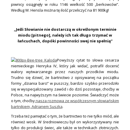
piwnicy osiągnęły w roku 1146 wielkość 500 „berkowców”.
Według W. Hensla można tę ilość przeliczyć na 81 900kg!
.
„Jeśli Słowianie nie dostarczą w określonym terminie
miodu [pitnego], należy ich tak długo trzymać w
łańcuchach, dopóki powinności swej nie spełnią”
.
Powyższy cytat to słowa cesarza
niemieckiego Henryka IV, który jak widać, potrafił docenić
walory wytwarzanego przez naszych przodków miodu.
Trudno się dziwić, że bartnictwo z opisywanej na początku
formy „dziania barci” w puszczy, bardzo szybko przerodziło
się w wyspecjalizowany zawód i do dziś pozostaje, choćby w
Polsce, na najwyższym na świecie poziomie. Świadczyć może
o tym, choćby
nasza rozmowa ze współczesnym słowiańskim
bartnikiem, Adrianem Suszką
.
Trzeba też pamiętać o tym, że bartnictwo to nie tylko miód, ale
również wosk. W średniowieczu był on wykorzystywany nie
tylko do produkcji świec, ale także w technikach złotniczych.