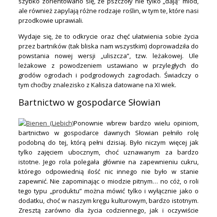
szybko zorientowano się, ze pszczoły nie tylko „dają” miód,
ale również zapylają różne rodzaje roślin, w tym te, które nasi
przodkowie uprawiali.
Wydaje się, że to odkrycie oraz chęć ułatwienia sobie życia
przez bartników (tak bliska nam wszystkim) doprowadziła do
powstania nowej wersji „uliszcza”, tzw. leżakowej. Ule
leżakowe z powodzeniem ustawiano w przyległych do
grodów ogrodach i podgrodowych zagrodach. Świadczy o
tym choćby znalezisko z Kalisza datowane na XI wiek.
Bartnictwo w gospodarce Słowian
Ponownie wbrew bardzo wielu opiniom,
bartnictwo w gospodarce dawnych Słowian pełniło rolę
podobną do tej, którą pełni dzisiaj. Było niczym więcej jak
tylko zajęciem ubocznym, choć uznawanym za bardzo
istotne. Jego rola polegała głównie na zapewnieniu cukru,
którego odpowiednią ilość nic innego nie było w stanie
zapewnić. Nie zapominając o miodzie pitnym… no cóż, o roli
tego typu „produktu” można mówić tylko i wyłącznie jako o
dodatku, choć w naszym kręgu kulturowym, bardzo istotnym.
Zresztą zarówno dla życia codziennego, jak i oczywiście