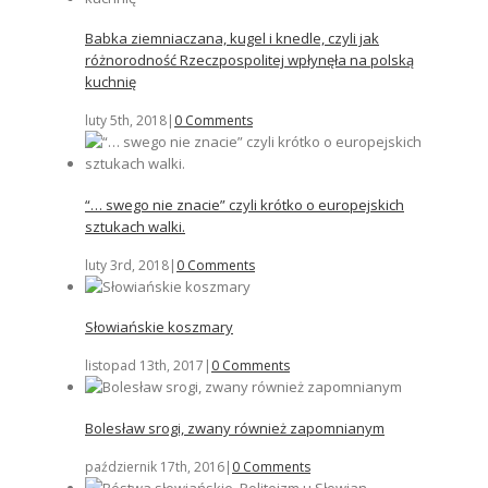
Babka ziemniaczana, kugel i knedle, czyli jak
różnorodność Rzeczpospolitej wpłynęła na polską
kuchnię
luty 5th, 2018
|
0 Comments
“… swego nie znacie” czyli krótko o europejskich
sztukach walki.
luty 3rd, 2018
|
0 Comments
Słowiańskie koszmary
listopad 13th, 2017
|
0 Comments
Bolesław srogi, zwany również zapomnianym
październik 17th, 2016
|
0 Comments