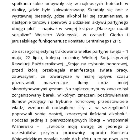
spotkania takie odbywały się w najlepszych hotelach w
okolicy, gdzie byłe zakwaterowany. Składały się one z
wystawnej biesiady, gdzie alkohol lał się strumieniami, a
następnie tańców i śpiewów z udziałem aktywu partyjnego
obojga płci” – napisał w swojej książce „Dlaczego upadł
socjalizm” Wojciech Wiśniewski, w czasach Gierka i
Jaruzelskiego funkcjonariusz Komitetu Centralnego PZPR.
Ze szczególną estymą traktowano wielkie partyjne święta – 1
maja, 22 lipca, kolejną rocznicę Wielkiej Socjalistycznej
Rewolucji Październikowej. „Stojąc na trybunie honorowej,
przed którą przebiegała manifestacja świata pracy,
zauważyłem, że towarzysze w miarę upływu czasu
pozdrawiali maszerujące tłumy coraz mniej
skoordynowanymi gestami. Na zapleczu trybuny zawsze był
zorganizowany barek, w którym zmęczeni pozdrowieniami
tłumów
pracujący
na trybunie honorowej przedstawiciele
władz, wzmacniali nadwątlone siły, a w szczególności
poprawiali sobie nastrój, znacznymi ilościami alkoholu”.
Podczas jednej z pierwszomajowych libacji – wspominał
Wiśniewski – „zwróciło moją uwagę, że jednego z
uczestników przyjęcia pracownicy aparatu Komitetu
Wojewódzkiego posyłali ciągle do bufetu, a to po piwo, a to