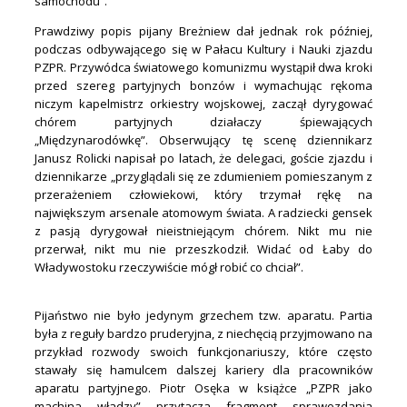
samochodu”.
Prawdziwy popis pijany Breżniew dał jednak rok później,
podczas odbywającego się w Pałacu Kultury i Nauki zjazdu
PZPR. Przywódca światowego komunizmu wystąpił dwa kroki
przed szereg partyjnych bonzów i wymachując rękoma
niczym kapelmistrz orkiestry wojskowej, zaczął dyrygować
chórem partyjnych działaczy śpiewających
„Międzynarodówkę”. Obserwujący tę scenę dziennikarz
Janusz Rolicki napisał po latach, że delegaci, goście zjazdu i
dziennikarze „przyglądali się ze zdumieniem pomieszanym z
przerażeniem człowiekowi, który trzymał rękę na
największym arsenale atomowym świata. A radziecki gensek
z pasją dyrygował nieistniejącym chórem. Nikt mu nie
przerwał, nikt mu nie przeszkodził. Widać od Łaby do
Władywostoku rzeczywiście mógł robić co chciał”.
Pijaństwo nie było jedynym grzechem tzw. aparatu. Partia
była z reguły bardzo pruderyjna, z niechęcią przyjmowano na
przykład rozwody swoich funkcjonariuszy, które często
stawały się hamulcem dalszej kariery dla pracowników
aparatu partyjnego. Piotr Osęka w książce „PZPR jako
machina władzy” przytacza fragment sprawozdania