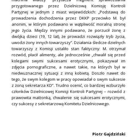
przygotowanego przez Dzielnicową Komisję Kontroli
Partyjnej w jednym z miast wojewódzkich: „Podstawą do
prowadzenia dochodzenia przez DKKP przeciwko M. był
anonim, w którym podawano w wątpliwość moralną stronę
jego życia. Między innymi podawano, że porzucił żonę z
dwójką dzieci (19, 12 lat), że prowadzi rozwiązły tryb życia,
uwodzi żony innych towarzyszy”. Działania śledcze dzielnych
towarzyszy z Komisji ustaliło stan faktyczny: M. otrzymał
rozwód, płacił alimenty, ale jednocześnie „chwalił się przed
kolegami swymi sukcesami erotycznymi, pokazywał im
zdjęcia pornograficzne, a nawet takie, na których był w
niedwuznacznej sytuacji z inną kobietą. Doszło nawet do
tego, że swym kolegom w pracy opowiadał o swym sukcesie
z żoną sekretarza KD”. Trudno ocenić, co bardziej wzburzyło
członków Dzielnicowej Komisji Kontroli Partyjnej – rozwód z
prawowita małżonką, chwalenie się sukcesami erotycznymi,
czy sukcesy z sekretarzową Komitetu Dzielnicowego.
.
.
Piotr Gajdziński