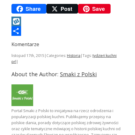
Share
Post
Save
Wykop
Podziel
Komentarze
się
listopad 17th, 2015
|
Categories:
Historia
|
Tags:
tydzień kuchni
prl
|
About the Author:
Smaki z Polski
Portal Smaki z Polski to inicjatywa na rzecz odrodzenia i
popularyzacji polskiej kuchni. Publikujemy przepisy na
polskie dania, porady dotyczące polskiej zdrowej żywności
oraz cykle tematyczne mówiącej o historii polskiej kuchni od
czasów dawnych Słowian po współczesne. Zajmujemy się