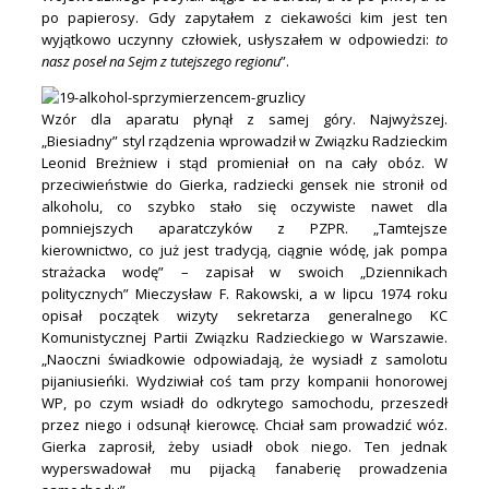
po papierosy. Gdy zapytałem z ciekawości kim jest ten
wyjątkowo uczynny człowiek, usłyszałem w odpowiedzi:
to
nasz poseł na Sejm z tutejszego regionu
”.
Wzór dla aparatu płynął z samej góry. Najwyższej.
„Biesiadny” styl rządzenia wprowadził w Związku Radzieckim
Leonid Breżniew i stąd promieniał on na cały obóz. W
przeciwieństwie do Gierka, radziecki gensek nie stronił od
alkoholu, co szybko stało się oczywiste nawet dla
pomniejszych aparatczyków z PZPR. „Tamtejsze
kierownictwo, co już jest tradycją, ciągnie wódę, jak pompa
strażacka wodę” – zapisał w swoich „Dziennikach
politycznych” Mieczysław F. Rakowski, a w lipcu 1974 roku
opisał początek wizyty sekretarza generalnego KC
Komunistycznej Partii Związku Radzieckiego w Warszawie.
„Naoczni świadkowie odpowiadają, że wysiadł z samolotu
pijaniusieńki. Wydziwiał coś tam przy kompanii honorowej
WP, po czym wsiadł do odkrytego samochodu, przeszedł
przez niego i odsunął kierowcę. Chciał sam prowadzić wóz.
Gierka zaprosił, żeby usiadł obok niego. Ten jednak
wyperswadował mu pijacką fanaberię prowadzenia