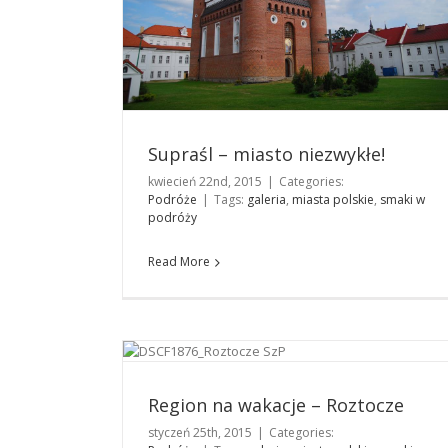
Supraśl – miasto niezwykłe!
kwiecień 22nd, 2015
|
Categories:
Podróże
|
Tags:
galeria
,
miasta polskie
,
smaki w
podróży
Read More
Region na wakacje – Roztocze
Podróże
Region na wakacje – Roztocze
styczeń 25th, 2015
|
Categories: