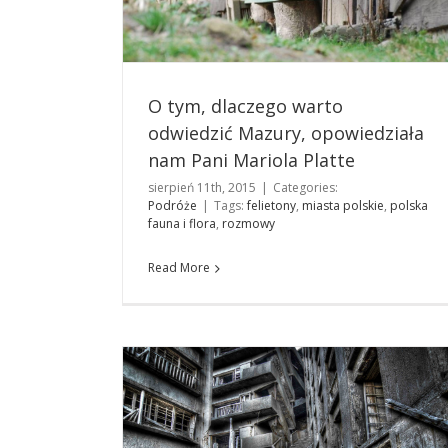
O tym, dlaczego warto
odwiedzić Mazury, opowiedziała
nam Pani Mariola Platte
sierpień 11th, 2015
|
Categories:
Podróże
|
Tags:
felietony
,
miasta polskie
,
polska
fauna i flora
,
rozmowy
Śmierć miast
Więcej
Read More