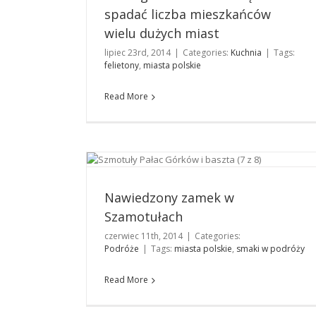
spadać liczba mieszkańców
wielu dużych miast
lipiec 23rd, 2014
|
Categories:
Kuchnia
|
Tags:
felietony
,
miasta polskie
Read More
Nawiedzony zamek w Szamotułach
Podróże
Nawiedzony zamek w
Szamotułach
czerwiec 11th, 2014
|
Categories:
Podróże
|
Tags:
miasta polskie
,
smaki w podróży
Read More