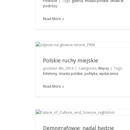
Podróże
|
Tags:
galeria
,
miasta polskie
,
smaki w
podróży
Read More
Polskie ruchy miejskie
Więcej
Polskie ruchy miejskie
grudzień 4th, 2014
|
Categories:
Więcej
|
Tags:
felietony
,
miasta polskie
,
polityka
,
wydarzenia
Read More
Demografowie: nadal będzie spadać liczba
mieszkańców wielu dużych miast
Kuchnia
Demografowie: nadal będzie