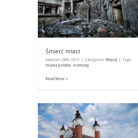
Śmierć miast
kwiecień 28th, 2015
|
Categories:
Więcej
|
Tags:
miasta polskie
,
rozmowy
Supraśl – miasto niezwykłe!
Podróże
Read More