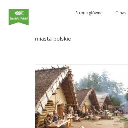
Strona główna
O nas
Nie byłeś w Biskupinie? Czas to zmienić!
Historia
miasta polskie