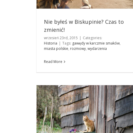
Nie byłeś w Biskupinie? Czas to
zmienić!
wrzesień 23rd, 2015
|
Categories:
Historia
|
Tags:
gawędy w karczmie smaków
,
O tym, dlaczego warto odwiedzić Mazury,
miasta polskie
,
rozmowy
,
wydarzenia
opowiedziała nam Pani Mariola Platte
Podróże
Read More