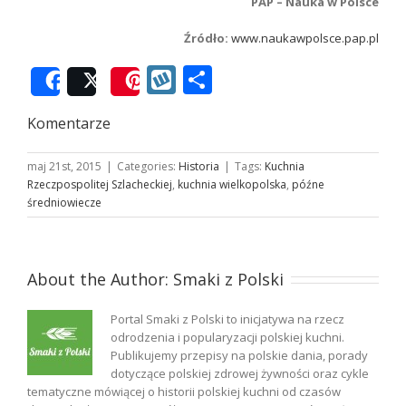
PAP – Nauka w Polsce
Źródło:
www.naukawpolsce.pap.pl
Wykop
Podziel
Share
Post
Save
się
Komentarze
maj 21st, 2015
|
Categories:
Historia
|
Tags:
Kuchnia
Rzeczpospolitej Szlacheckiej
,
kuchnia wielkopolska
,
późne
średniowiecze
About the Author:
Smaki z Polski
Portal Smaki z Polski to inicjatywa na rzecz
odrodzenia i popularyzacji polskiej kuchni.
Publikujemy przepisy na polskie dania, porady
dotyczące polskiej zdrowej żywności oraz cykle
tematyczne mówiącej o historii polskiej kuchni od czasów