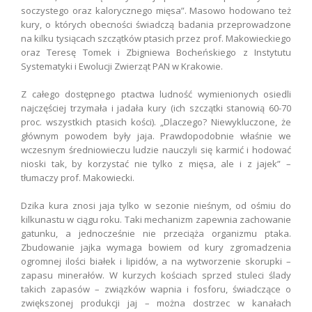
soczystego oraz kalorycznego mięsa”. Masowo hodowano też
kury, o których obecności świadczą badania przeprowadzone
na kilku tysiącach szczątków ptasich przez prof. Makowieckiego
oraz Teresę Tomek i Zbigniewa Bocheńskiego z Instytutu
Systematyki i Ewolucji Zwierząt PAN w Krakowie.
Z całego dostępnego ptactwa ludność wymienionych osiedli
najczęściej trzymała i jadała kury (ich szczątki stanowią 60-70
proc. wszystkich ptasich kości). „Dlaczego? Niewykluczone, że
głównym powodem były jaja. Prawdopodobnie właśnie we
wczesnym średniowieczu ludzie nauczyli się karmić i hodować
nioski tak, by korzystać nie tylko z mięsa, ale i z jajek” –
tłumaczy prof. Makowiecki.
Dzika kura znosi jaja tylko w sezonie nieśnym, od ośmiu do
kilkunastu w ciągu roku. Taki mechanizm zapewnia zachowanie
gatunku, a jednocześnie nie przeciąża organizmu ptaka.
Zbudowanie jajka wymaga bowiem od kury zgromadzenia
ogromnej ilości białek i lipidów, a na wytworzenie skorupki –
zapasu minerałów. W kurzych kościach sprzed stuleci ślady
takich zapasów – związków wapnia i fosforu, świadczące o
zwiększonej produkcji jaj – można dostrzec w kanałach