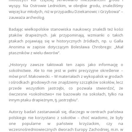
wyspy. Na Ostrowie Lednickim, w obrębie grodu, znaleźliśmy
więcej kur młodych, niż w przypadku Dziekanowic i Grzybowa” –
zauważa archeolog.
Badając wielkopolskie stanowiska naukowcy znaleźli też kości
ptaków drapieżnych. Jak przypominają, wzmianki o takich
ptakach pojawiają się w historycznych źródłach, np. u Galla
Anonima w zapisie dotyczącym Bolesława Chrobrego: „Miał
ptaszników z wielu dworów”.
„Historycy zawsze taktowali ten zapis jako informację o
sokolnictwie. Ale to nie jest w pełni precyzyjne określenie –
mówi prof. Makowiecki. – W materiałach z wykopalisk w grodach
i ośrodkach grodowych nie znajdziemy szczątków sokołów, lecz
przede wszystkim jastrzębi, co pozwala stwierdzić, że
ówczesne +sokolnictwo+ nie bazowało na sokołach, tylko na
innym ptaku drapieżnym, tj. jastrzębiu”.
Autorzy badań zastanawiali się, dlaczego w centrach państwa
polskiego nie korzystano z sokołów – choć wiadomo, że były
one popularne w państwie krzyżackim, czy na
wczesnośredniowiecznych dworach Europy Zachodniej, m.in. w