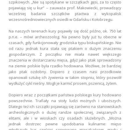
szpikowych. „Nie są spotykane w szczątkach gęsi, za to często
pojawiają się u kur” – zauważa prof. Makowiecki, prowadzący
wcześniej badania szczątków ptactwa z wykopalisk
wczesnośredniowiecznych osiedli w Gdańsku i Kołobrzegu.
Na naszych terenach kury pojawiły się dość późno, ok. 750 lat
p.n.e. – mówi archeozoolog. Na pewno były już tu obecne w
czasach, gdy funkcjonowały grodziska typu biskupińskiego. Nie
od razu jednak kura stała się ptakiem o dużym znaczeniu
gospodarczym. Z początku nie miała nawet większego
znaczenia w dostarczaniu mięsa, gdyż jako ptak sprowadzony
na ziemie polskie była rzadko hodowana. Możliwe, że bardziej
jako ptak ozdobny. Dopiero z czasem nasi przodkowie
opanowali sztukę ich żywienia w takim stopniu, który pozwolił
wydłużyć cykl nieśny. Mogli je karmić prosem, pszenicą, żytem.
Dopiero wraz z początkami państwa polskiego kury hodowano
powszechnie. Trafiały na stoły ludzi możnych i uboższych.
Dlatego też ich szczątki pojawiają się zarówno na stanowiskach
archeologicznych o dużej randze społecznej, związanych z
elitami, ale i w wioskach czy osadach służebnych. „Można
jednak dostrzec pewne upodobania kulinarne: mięso
młodszych kur częściej serwowano mieszkańcom grodu i