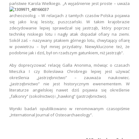
państwie Karola
Wielkiego. „A wyjaśnienie jest proste – uważa
archeozoolog. – W relacjach z tamtych czasów Polska pojawia
się jako kraj lesisty, puszczański. W takim krajobrazie
zdecydowanie lepiej sprawdzał się jastrząb, który poprzez
technikę niskiego lotu i nagły atak dopadał ofiary na ziemi.
Sokół zaś – nazywany ptakiem górnego lotu, chwytający ofiarę
w powietrzu – był mniej przydatny. Niewykluczone też, że
podobnie jak i dziś, był on rzadszym gatunkiem, niż jastrząb”.
Aby doprecyzować relację Galla Anonima, mówiąc o czasach
Mieszka I czy Bolesława Chrobrego lepiej jest używać
określenia „jastrzębnictwo” – zauważa naukowiec.
„Jastrzębnictwo” nie jest historycznym ewenementem. W
literaturze angielskiej nawet dziś pojawia się określenie
„falkonry” (sokolnictwo) i „hawking” (jastrzębnictwo).
Wyniki badań opublikowano w renomowanym czasopiśmie
„International Journal of Osteoarchaeology”.
.