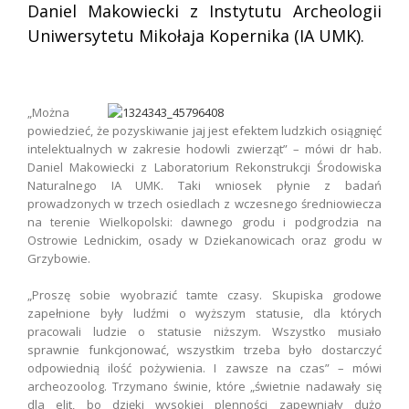
Daniel Makowiecki z Instytutu Archeologii
Uniwersytetu Mikołaja Kopernika (IA UMK).
.
„Można
powiedzieć, że pozyskiwanie jaj jest efektem ludzkich osiągnięć
intelektualnych w zakresie hodowli zwierząt” – mówi dr hab.
Daniel Makowiecki z Laboratorium Rekonstrukcji Środowiska
Naturalnego IA UMK. Taki wniosek płynie z badań
prowadzonych w trzech osiedlach z wczesnego średniowiecza
na terenie Wielkopolski: dawnego grodu i podgrodzia na
Ostrowie Lednickim, osady w Dziekanowicach oraz grodu w
Grzybowie.
„Proszę sobie wyobrazić tamte czasy. Skupiska grodowe
zapełnione były ludźmi o wyższym statusie, dla których
pracowali ludzie o statusie niższym. Wszystko musiało
sprawnie funkcjonować, wszystkim trzeba było dostarczyć
odpowiednią ilość pożywienia. I zawsze na czas” – mówi
archeozoolog. Trzymano świnie, które „świetnie nadawały się
dla elit, bo dzięki wysokiej plenności zapewniały dużo