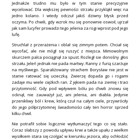
Jednakże trudno mu było w tym stanie precyzyjnie
wycelować. Dla większej pewności strzału przykląkł więc na
jedno kolano. I wtedy odczuł jakiś dziwny błysk przed
oczyma. Po chwili, gdy wzrok mu się ponownie oswoił, ujrzał
jak sam lucyfer prowadzi tego jelenia za rogi wprost pod jego
lufę.
Struchlał z przerażenia i oblał się zimnym potem. Chciał się
wycofać, ale nie mógł się ruszyć z miejsca. Mimowolnym
skurczem palca pociągnął za spust. Rozległ sie donośny głos
strzału. Jeleń jednak nie pada martwy. Ranny z furią szarżuje
na myśliwego. Sparaliżowany strachem Borysław nie jest w
stanie ratować się ucieczką. Zwierzę dopada go i rogami
zadaje mu wiele ciężkich ran. Z jękiem pada na ziemię i traci
przytomność. Gdy pod wpływem bólu po chwili znowu się
ocknął, nie zauważył już, ani jelenia, ani diabła. Jedynie
przenikliwy ból i krew, którą czuł na całym ciele, przywróciły
do jego półprzytomnej świadomości cały ten horror sprzed
kilku chwil.
Nie potrafił sobie logicznie wytłumaczyć tego co się stało.
Coraz słabszy z powodu upływu krwi a także upału z wielkim
wysiłkiem stara się czołgać w kierunku jeziora, aby ochłodzić