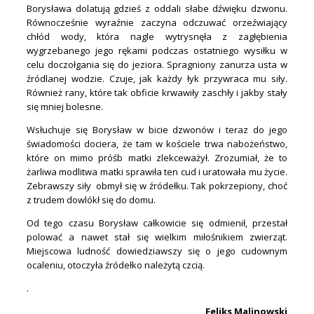
Borysława dolatują gdzieś z oddali słabe dźwięku dzwonu.
Równocześnie wyraźnie zaczyna odczuwać orzeźwiający
chłód wody, która nagle wytrysnęła z zagłębienia
wygrzebanego jego rękami podczas ostatniego wysiłku w
celu doczołgania się do jeziora. Spragniony zanurza usta w
źródlanej wodzie. Czuje, jak każdy łyk przywraca mu siły.
Również rany, które tak obficie krwawiły zaschły i jakby stały
się mniej bolesne.
Wsłuchuje się Borysław w bicie dzwonów i teraz do jego
świadomości dociera, że tam w kościele trwa nabożeństwo,
które on mimo próśb matki zlekceważył. Zrozumiał, że to
żarliwa modlitwa matki sprawiła ten cud i uratowała mu życie.
Zebrawszy siły obmył się w źródełku. Tak pokrzepiony, choć
z trudem dowlókł się do domu.
Od tego czasu Borysław całkowicie się odmienił, przestał
polować a nawet stał się wielkim miłośnikiem zwierząt.
Miejscowa ludność dowiedziawszy się o jego cudownym
ocaleniu, otoczyła źródełko należytą czcią.
.
Feliks Malinowski