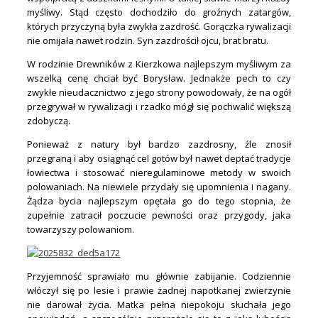
myśliwy. Stąd często dochodziło do groźnych zatargów,
których przyczyną była zwykła zazdrość. Gorączka rywalizacji
nie omijała nawet rodzin. Syn zazdrościł ojcu, brat bratu.
W rodzinie Drewników z Kierzkowa najlepszym myśliwym za
wszelką cenę chciał być Borysław. Jednakże pech to czy
zwykłe nieudacznictwo z jego strony powodowały, że na ogół
przegrywał w rywalizacji i rzadko mógł się pochwalić większą
zdobyczą.
Ponieważ z natury był bardzo zazdrosny, źle znosił
przegraną i aby osiągnąć cel gotów był nawet deptać tradycje
łowiectwa i stosować nieregulaminowe metody w swoich
polowaniach. Na niewiele przydały się upomnienia i nagany.
Żądza bycia najlepszym opętała go do tego stopnia, że
zupełnie zatracił poczucie pewności oraz przygody, jaka
towarzyszy polowaniom.
Przyjemność sprawiało mu głównie zabijanie. Codziennie
włóczył się po lesie i prawie żadnej napotkanej zwierzynie
nie darował życia. Matka pełna niepokoju słuchała jego