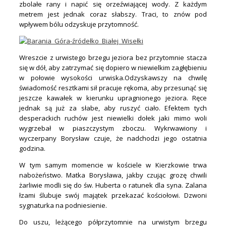
zbolałe rany i napić się orzeźwiającej wody. Z każdym
metrem jest jednak coraz słabszy. Traci, to znów pod
wpływem bólu odzyskuje przytomność.
Wreszcie z urwistego brzegu jeziora bez przytomnie stacza
się w dół, aby zatrzymać się dopiero w niewielkim zagłębieniu
w połowie wysokości urwiska.Odzyskawszy na chwilę
świadomość resztkami sił pracuje rękoma, aby przesunąć się
jeszcze kawałek w kierunku upragnionego jeziora. Ręce
jednak są już za słabe, aby ruszyć ciało. Efektem tych
desperackich ruchów jest niewielki dołek jaki mimo woli
wygrzebał w piaszczystym zboczu. Wykrwawiony i
wyczerpany Borysław czuje, że nadchodzi jego ostatnia
godzina.
W tym samym momencie w kościele w Kierzkowie trwa
nabożeństwo. Matka Borysława, jakby czując grozę chwili
żarliwie modli się do św. Huberta o ratunek dla syna. Zalana
łzami ślubuje swój majątek przekazać kościołowi. Dzwoni
sygnaturka na podniesienie.
Do uszu, leżącego półprzytomnie na urwistym brzegu