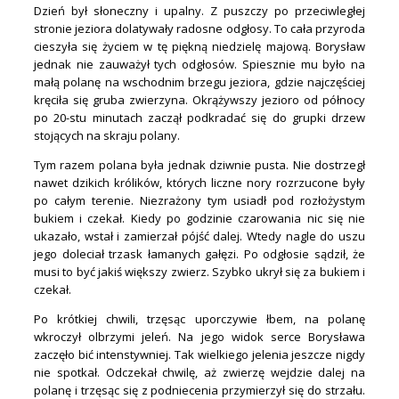
Dzień był słoneczny i upalny. Z puszczy po przeciwległej
stronie jeziora dolatywały radosne odgłosy. To cała przyroda
cieszyła się życiem w tę piękną niedzielę majową. Borysław
jednak nie zauważył tych odgłosów. Spiesznie mu było na
małą polanę na wschodnim brzegu jeziora, gdzie najczęściej
kręciła się gruba zwierzyna. Okrążywszy jezioro od północy
po 20-stu minutach zaczął podkradać się do grupki drzew
stojących na skraju polany.
Tym razem polana była jednak dziwnie pusta. Nie dostrzegł
nawet dzikich królików, których liczne nory rozrzucone były
po całym terenie. Niezrażony tym usiadł pod rozłożystym
bukiem i czekał. Kiedy po godzinie czarowania nic się nie
ukazało, wstał i zamierzał pójść dalej. Wtedy nagle do uszu
jego doleciał trzask łamanych gałęzi. Po odgłosie sądził, że
musi to być jakiś większy zwierz. Szybko ukrył się za bukiem i
czekał.
Po krótkiej chwili, trzęsąc uporczywie łbem, na polanę
wkroczył olbrzymi jeleń. Na jego widok serce Borysława
zaczęło bić intenstywniej. Tak wielkiego jelenia jeszcze nigdy
nie spotkał. Odczekał chwilę, aż zwierzę wejdzie dalej na
polanę i trzęsąc się z podniecenia przymierzył się do strzału.