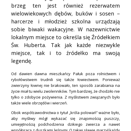
brzeg ten jest również rezerwatem
wielowiekowych dębów, buków i sosen –
harcerze i młodzież szkolna urządzają
sobie biwaki wakacyjne. W nazewnictwie
lokalnym miejsce to określa się Źródełkiem
Św. Huberta. Tak jak każde niezwykle
miejsce, tak i to źródełko ma swoją
legendę.
Od dawien dawna mieszkańcy Pałuk poza rolnictwem i
rybołówstwem trudnili się także łowiectwem. Ponieważ
zwierzyny łownej nie brakowało, ten sposób zarabiania na
życie miał tu wielu zwolenników. Tym bardziej, że chodziło nie
tylko o zdobycie pożywienia. Z myślistwem związanych było
także wiele obrzędów i wierzeń.
Obok współzawodnictwa o tytuł „króla polowań” ważne było,
aby myśliwy mógł wykazać się znajomością puszczy,
umiejętnością podchodzenia dzikiego zwierza a nawet
współpracą z duszkami leśnymi. O takiej sławie marzył każdy