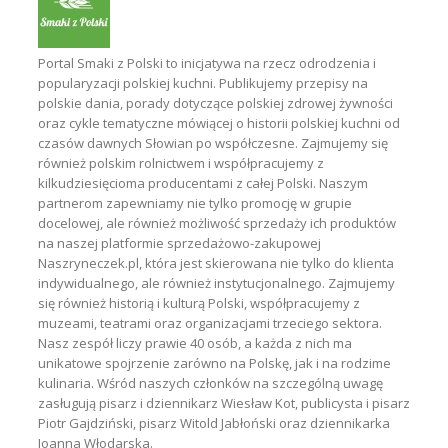
Portal Smaki z Polski to inicjatywa na rzecz odrodzenia i
popularyzacji polskiej kuchni. Publikujemy przepisy na
polskie dania, porady dotyczące polskiej zdrowej żywności
oraz cykle tematyczne mówiącej o historii polskiej kuchni od
czasów dawnych Słowian po współczesne. Zajmujemy się
również polskim rolnictwem i współpracujemy z
kilkudziesięcioma producentami z całej Polski. Naszym
partnerom zapewniamy nie tylko promocję w grupie
docelowej, ale również możliwość sprzedaży ich produktów
na naszej platformie sprzedażowo-zakupowej
Naszryneczek.pl, która jest skierowana nie tylko do klienta
indywidualnego, ale również instytucjonalnego. Zajmujemy
się również historią i kulturą Polski, współpracujemy z
muzeami, teatrami oraz organizacjami trzeciego sektora.
Nasz zespół liczy prawie 40 osób, a każda z nich ma
unikatowe spojrzenie zarówno na Polskę, jak i na rodzime
kulinaria. Wśród naszych członków na szczególną uwagę
zasługują pisarz i dziennikarz Wiesław Kot, publicysta i pisarz
Piotr Gajdziński, pisarz Witold Jabłoński oraz dziennikarka
Joanna Włodarska.