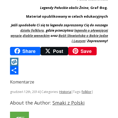
Legendy Pałuckie okolic Żnina,
Graf-Bog
.
Materiał opublikowany w celach edukacyjnych
Jeśli spodobała Ci się ta legenda zapraszamy Cię do naszego
działu folkloru
,
gdzie przeczytasz
legendę o pływającej
wyspie
,
diable
weneckim
oraz
Baśń Słowiańską o Babie Jadze
i Leszym
!
Zapraszamy
!
Share
Post
Save
Wykop
Podziel
Komentarze
się
grudzień 12th, 2014
|
Categories:
Historia
|
Tags:
folklor
|
About the Author:
Smaki z Polski