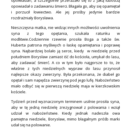
opowiadań, a szczególnie przerażało się to z jaką lubością
opowiadał o zadawaniu śmierci. Błagała go, aby się opamiętał
i porzucił łowiectwo. Ale jej prośby jedynie bardzie
rozdrażniały Borysława.
Nieszczęsna matka, nie widząc innych możliwości uwolnienia
syna z tego opętania, szukała ratunku w
modlitwie.Codziennie rzewnie prosiła Boga a także św.
Huberta patrona myśliwych o łaskę opamiętania i poprawę
syna. Najbardziej bolało ją serce, kiedy w niedzielę przed
południem Borysław zamiast iść do kościoła, umykał do lasu,
aby zadawać śmierć. A co w tym było najgorsze to to, że
właśnie z tych niedzielnych wypraw do lasu przynosił
najlepsze okazy zwierzyny. Była przekonana, że diabeł go
opętał i sam napędza zwierzynę pod jego lufę. Nabożeństwo
miało odbyć się w pierwszą niedzielę maja w kierzkowskim
kościele.
Tydzień przed wyznaczonym terminem usilnie prosiła syna,
aby w tę jedną niedzielę zrezygnował z polowania i wziął
udział w nabożeństwie. Kiedy jednak nadeszła owa
pamiętna niedziele, Borysław, mimo błagalnym próśb marki
udał się na polowanie.