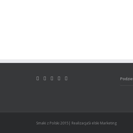
Podziel
Smaki z Polski 2015| RealizacjaSi elski Marketing