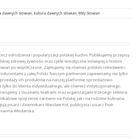
ia dawnych słowian
,
kultura dawnych słowian
,
Mity Słowian
rzecz odrodzenia i popularyzacji polskiej kuchni. Publikujemy przepisy
skiej zdrowej żywności oraz cykle tematyczne mówiącej o historii
owian po współczesne. Zajmujemy się również polskim rolnictwem i
roducentami z całej Polski. Naszym partnerom zapewniamy nie tylko
 sprzedaży ich produktów na naszej platformie sprzedażowo-
 tylko do klienta indywidualnego, ale również instytucjonalnego.
łpracujemy z muzeami, teatrami oraz organizacjami trzeciego sektora.
nikatowe spojrzenie zarówno na Polskę, jak i na rodzime kulinaria.
 pisarz i dziennikarz Wiesław Kot, publicysta i pisarz Piotr
a Joanna Włodarska.