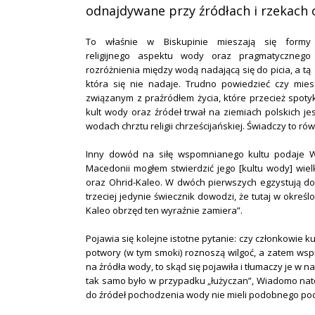
odnajdywane przy źródłach i rzekach 
To właśnie w Biskupinie mieszają się formy
religijnego aspektu wody oraz pragmatycznego
rozróżnienia między wodą nadającą się do picia, a tą
która się nie nadaje. Trudno powiedzieć czy mi
związanym z praźródłem życia, które przecież spot
kult wody oraz źródeł trwał na ziemiach polskich j
wodach chrztu religii chrześcijańskiej. Świadczy to ró
Inny dowód na siłę wspomnianego kultu podaje Wi
Macedonii mogłem stwierdzić jego [kultu wody] wiel
oraz Ohrid-Kaleo. W dwóch pierwszych egzystują do 
trzeciej jedynie świecznik dowodzi, że tutaj w okreś
Kaleo obrzęd ten wyraźnie zamiera”.
Pojawia się kolejne istotne pytanie: czy członkowie ku
potwory (w tym smoki) roznoszą wilgoć, a zatem ws
na źródła wody, to skąd się pojawiła i tłumaczy je w 
tak samo było w przypadku „łużyczan”, Wiadomo natom
do źródeł pochodzenia wody nie mieli podobnego podej