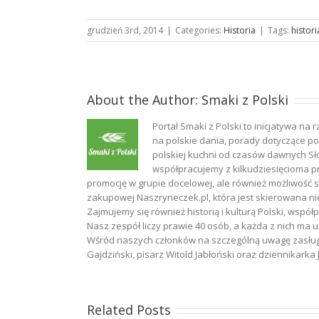
grudzień 3rd, 2014
|
Categories:
Historia
|
Tags:
histor
About the Author:
Smaki z Polski
Portal Smaki z Polski to inicjatywa na 
na polskie dania, porady dotyczące pol
polskiej kuchni od czasów dawnych Sł
współpracujemy z kilkudziesięcioma p
promocję w grupie docelowej, ale również możliwość
zakupowej Naszryneczek.pl, która jest skierowana nie
Zajmujemy się również historią i kulturą Polski, wspó
Nasz zespół liczy prawie 40 osób, a każda z nich ma u
Wśród naszych członków na szczególną uwagę zasługują
Gajdziński, pisarz Witold Jabłoński oraz dziennikark
Related Posts