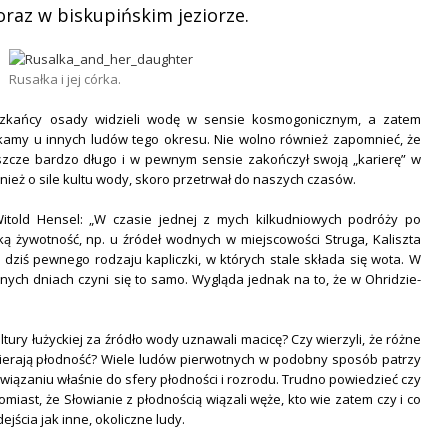
oraz w biskupińskim jeziorze.
Rusałka i jej córka.
eszkańcy osady widzieli wodę w sensie kosmogonicznym, a zatem
ykamy u innych ludów tego okresu. Nie wolno również zapomnieć, że
eszcze bardzo długo i w pewnym sensie zakończył swoją „karierę” w
wnież o sile kultu wody, skoro przetrwał do naszych czasów.
told Hensel: „W czasie jednej z mych kilkudniowych podróży po
ką żywotność, np. u źródeł wodnych w miejscowości Struga, Kaliszta
dziś pewnego rodzaju kapliczki, w których stale składa się wota. W
lonych dniach czyni się to samo. Wygląda jednak na to, że w Ohridzie-
ltury łużyckiej za źródło wody uznawali macicę? Czy wierzyli, że różne
pierają płodność? Wiele ludów pierwotnych w podobny sposób patrzy
nawiązaniu właśnie do sfery płodności i rozrodu. Trudno powiedzieć czy
iast, że Słowianie z płodnością wiązali węże, kto wie zatem czy i co
ścia jak inne, okoliczne ludy.