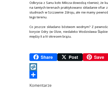
Odkrycia z Sanu koło Milicza dowodzą również, że ku
na tamtych terenach praktykowano składanie ofiar
studniach w Szczawnie Zdroju, ale nie mamy pewności
tego terenu.
Co jeszcze składano bóstwom wodnym? Z pewnością 
korycie Odry (w Olzie, niedaleko Wodzisława Śląski
między II a IV okresem brązu.
.
Share
Post
Save
Wykop
Podziel
Komentarze
się