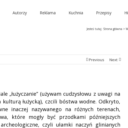
Autorzy
Reklama
Kuchnia
Przepisy
Hi
Jesteś tutaj:
Strona główna
>
W
Previous
Next
ale „łużyczanie” (używam cudzysłowu z uwagi na
kulturą łużycką), czcili bóstwa wodne. Odkryto,
ne inaczej nazywanego na różnych terenach,
wa, które mogły być przodkami późniejszych
archeologiczne, czyli ułamki naczyń glinianych