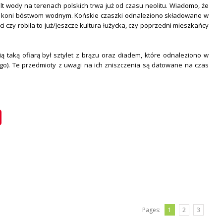
lt wody na terenach polskich trwa już od czasu neolitu. Wiadomo, że
 z koni bóstwom wodnym. Końskie czaszki odnaleziono składowane w
 czy robiła to już/jeszcze kultura łużycka, czy poprzedni mieszkańcy
taką ofiarą był sztylet z brązu oraz diadem, które odnaleziono w
ego). Te przedmioty z uwagi na ich zniszczenia są datowane na czas
Pages:
1
2
3