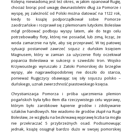
Kolejną niewiadomą jest też okres, w jakim opanował Rugię,
chociaż biorąc pod uwagę dwunastoletni dług za Pomorze i
wyspę, jej zależność od Polski można datować na 1122 rok,
kiedy to książę podporządkował sobie Pomorze
zaodrzańskie i rozprawił się z plemionami lutyckimi. Bolesław
mógł próbować podboju wyspy latem, ale do tego celu
potrzebowałby floty, której nie posiadał, lub zimą, licząc, że
woda zamarznie na tyle, aby się przeprawić. W tej patowej
sytuacji postanowił zawrzeć sojusz z duńskim księciem
Magnusem, który w zamian za użyczenie floty oczekiwał
poparcia Bolesława w sukcesji o szwedzki tron. Wojsko
Krzywoustego wyruszało z Zatoki Pomorskiej do brzegów
wyspy, ale najprawdopodobniej nie doszło do starcia,
ponieważ Rugijczycy obawiając się siły sojuszu polsko –
duńskiego, uznali zwierzchność piastowskiego księcia.
Chrystianizacja Pomorza i próba ujarzmienia plemion
pogańskich była tylko tłem dla rzeczywistego celu wyprawy,
którym było zarobkowe łupienie grodów i zdobywanie
szlaków handlowych. Nie wiadomo ile grodów złupił na Rugii
Bolesław, ze względu na bezkrwawą wyprawę liczba ta mogła
nie przekraczać 5 przybrzeżnych osad. Podsumowując
jednak, książę osiągnął bardzo dużo w swojej pomorskiej