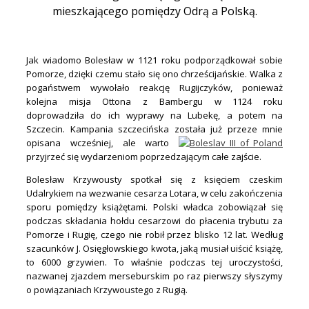
mieszkającego pomiędzy Odrą a Polską.
.
Jak wiadomo Bolesław w 1121 roku podporządkował sobie
Pomorze, dzięki czemu stało się ono chrześcijańskie. Walka z
pogaństwem wywołało reakcję Rugijczyków, ponieważ
kolejna misja Ottona z Bambergu w 1124 roku
doprowadziła do ich wyprawy na Lubekę, a potem na
Szczecin. Kampania szczecińska została już przeze mnie
opisana wcześniej, ale warto
przyjrzeć się wydarzeniom poprzedzającym całe zajście.
Bolesław Krzywousty spotkał się z księciem czeskim
Udalrykiem na wezwanie cesarza Lotara, w celu zakończenia
sporu pomiędzy książętami. Polski władca zobowiązał się
podczas składania hołdu cesarzowi do płacenia trybutu za
Pomorze i Rugię, czego nie robił przez blisko 12 lat. Według
szacunków J. Osięgłowskiego kwota, jaką musiał uiścić książę,
to 6000 grzywien. To właśnie podczas tej uroczystości,
nazwanej zjazdem merseburskim po raz pierwszy słyszymy
o powiązaniach Krzywoustego z Rugią.