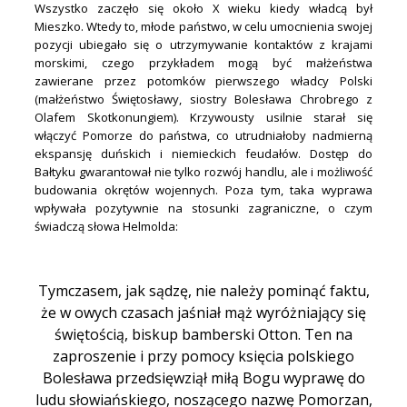
Wszystko zaczęło się około X wieku kiedy władcą był
Mieszko. Wtedy to, młode państwo, w celu umocnienia swojej
pozycji ubiegało się o utrzymywanie kontaktów z krajami
morskimi, czego przykładem mogą być małżeństwa
zawierane przez potomków pierwszego władcy Polski
(małżeństwo Świętosławy, siostry Bolesława Chrobrego z
Olafem Skotkonungiem). Krzywousty usilnie starał się
włączyć Pomorze do państwa, co utrudniałoby nadmierną
ekspansję duńskich i niemieckich feudałów. Dostęp do
Bałtyku gwarantował nie tylko rozwój handlu, ale i możliwość
budowania okrętów wojennych. Poza tym, taka wyprawa
wpływała pozytywnie na stosunki zagraniczne, o czym
świadczą słowa Helmolda:
.
Tymczasem, jak sądzę, nie należy pominąć faktu,
że w owych czasach jaśniał mąż wyróżniający się
świętością, biskup bamberski Otton. Ten na
zaproszenie i przy pomocy księcia polskiego
Bolesława przedsięwziął miłą Bogu wyprawę do
ludu słowiańskiego, noszącego nazwę Pomorzan,