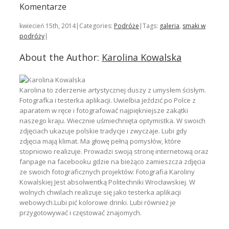
Podziel
Komentarze
się
kwiecień 15th, 2014
|
Categories:
Podróże
|
Tags:
galeria
,
smaki w
podróży
|
About the Author:
Karolina Kowalska
Karolina to zderzenie artystycznej duszy z umysłem ścisłym.
Fotografka i testerka aplikacji. Uwielbia jeździć po Polce z
aparatem w ręce i fotografować najpiękniejsze zakątki
naszego kraju. Wiecznie uśmiechnięta optymistka. W swoich
zdjęciach ukazuje polskie tradycje i zwyczaje. Lubi gdy
zdjęcia mają klimat. Ma głowę pełną pomysłów, które
stopniowo realizuje. Prowadzi swoją stronę internetową oraz
fanpage na facebooku gdzie na bieżąco zamieszcza zdjęcia
ze swoich fotograficznych projektów: Fotografia Karoliny
Kowalskiej Jest absolwentką Politechniki Wrocławskiej. W
wolnych chwilach realizuje się jako testerka aplikacji
webowych.Lubi pić kolorowe drinki. Lubi również je
przygotowywać i częstować znajomych.