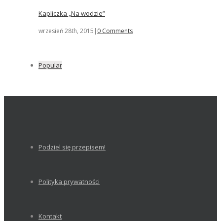
Kapliczka „Na wodzie”
wrzesień 28th, 2015
|
0 Comments
Popular
Podziel się przepisem!
Polityka prywatności
Kontakt