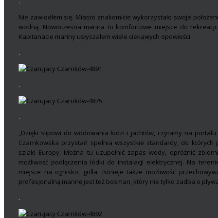
.
Nie zawiodłem się. Miasto znakomicie wykorzystało swoje położeni
wodną. Nowoczesna marina to komfortowe miejsce do rekreacji
Kapitanacie mariny usłyszałem wiele ciekawych opowieści.
.
.
.
„Dzięki slipowi do wodowania łodzi i jachtów, czytamy na portal
Czarnkowska przystań spełnia wszystkie standardy, do których p
szlaki Europy. Można tu uzupełnić zapas wody, opróżnić zbiorni
możliwość podłączenia łódki do instalacji elektrycznej. Na tere
miejsce na ognisko, grilla. Istnieje także możliwość przechowyw
profesjonalną marinę jest też bosman, który nie tylko zadba o pływ
.