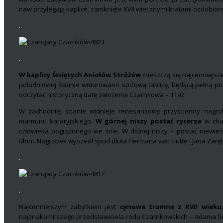
naw przylegają kaplice, zamknięte XVII wiecznymi kratami ozdobio
.
.
W kaplicy Świętych Aniołów Stróżów
mieszczą się najcenniejsz
południowej ścianie wmurowano spiżową tablicę, będącą pełną p
odczytać historyczną datę założenia Czarnkowa – 1192.
W zachodniej ścianie widnieje renesansowy przyścienny nagr
marmuru kararyjskiego.
W górnej niszy postać rycerza
w char
człowieka pogrążonego we śnie. W dolnej niszy – postać niewie
dłoni. Nagrobek wyszedł spod dłuta Hermana van Hutte i Jana Zarę
.
.
Najcenniejszym zabytkiem jest
cynowa trumna z XVII wieku
najznakomitszego przedstawiciela rodu Czarnkowskich – Adama Sęd