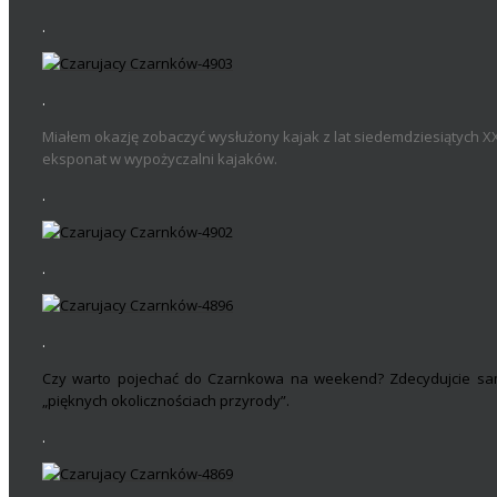
.
.
Miałem okazję zobaczyć wysłużony kajak z lat siedemdziesiątych X
eksponat w wypożyczalni kajaków.
.
.
.
Czy warto pojechać do Czarnkowa na weekend? Zdecydujcie sami.
„pięknych okolicznościach przyrody”.
.