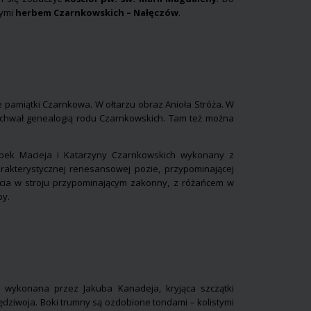
nymi
herbem Czarnkowskich – Nałęczów
.
e pamiątki Czarnkowa. W ołtarzu obraz Anioła Stróża. W
ochwał genealogią rodu Czarnkowskich. Tam też można
obek Macieja i Katarzyny Czarnkowskich wykonany z
akterystycznej renesansowej pozie, przypominającej
ścia w stroju przypominającym zakonny, z różańcem w
by.
, wykonana przez Jakuba Kanadeja, kryjąca szczątki
ziwoja. Boki trumny są ozdobione tondami – kolistymi