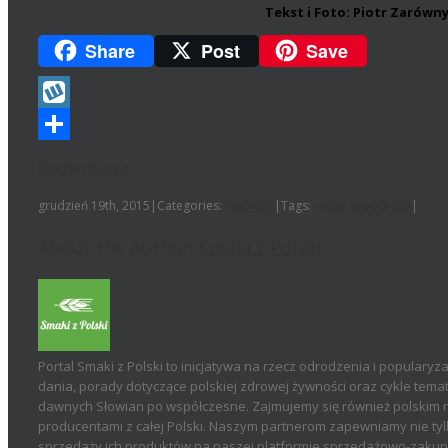
Tekst i Foto: Piotr Zarówn
Share
Post
Save
Wykop
Podziel
Komentarze
się
grudzień 19th, 2015
|
Categories:
Podróże
|
Tags:
smaki w podróży
|
About the Author:
Smaki z Polski
Portal Smaki z Polski to inicjatywa na rzecz odrodzenia i popularyza
dania, porady dotyczące polskiej zdrowej żywności oraz cykle temat
dawnych Słowian po współczesne. Zajmujemy się również polskim r
producentami z całej Polski. Naszym partnerom zapewniamy nie tyl
sprzedaży ich produktów na naszej platformie sprzedażowo-zakupow