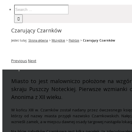
Czarujący Czarnków
Jesteś tutaj:
Strona główna
>
Wszystkie
>
Podróże
>
Czarujący Czarnków
Previous
Next
Miasto to jest malowniczo położone na wzgó
skraju Puszczy Noteckiej. Pierwsze wzmianki 
Anonima z XII wieku.
W końcu XIII w. Czarnków został nadany przez ówczesnego księ
którzy od nazwy miasta przyjęli nazwisko Czarnkowskich. Nałę
wznieśli zamek, a w miejscu dawnej osady targowej nastąpiła lokacj
Na liście zabytków Czarnkowa jest kilka perełek. Ja zdecydował