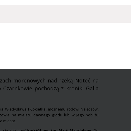
rzach morenowych nad rzeką Noteć na
o Czarnkowie pochodzą z kroniki Galla
cia Władysława I Łokietka, możnemu rodowi Nałęczów,
czowie na miejscu dawnego grodu lub w jego pobliżu
a miasta.
em się zobaczyć
kościół pw. św. Marii Magdaleny
. Do