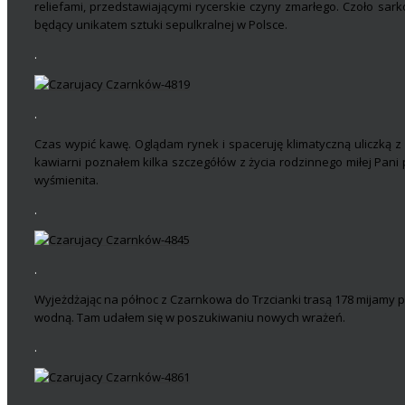
reliefami, przedstawiającymi rycerskie czyny zmarłego. Czoło sar
będący unikatem sztuki sepulkralnej w Polsce.
.
.
Czas wypić kawę. Oglądam rynek i spaceruję klimatyczną uliczką 
kawiarni poznałem kilka szczegółów z życia rodzinnego miłej Pani
wyśmienita.
.
.
Wyjeżdżając na północ z Czarnkowa do Trzcianki trasą 178 mijamy p
wodną. Tam udałem się w poszukiwaniu nowych wrażeń.
.