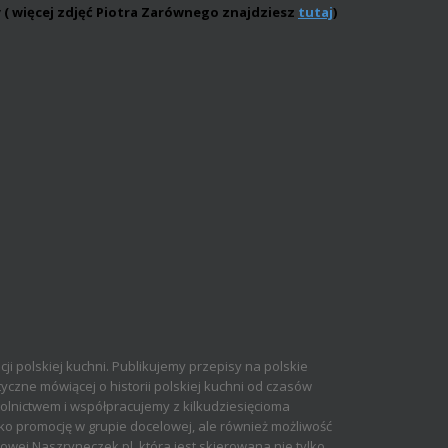
y ( więcej zdjęć Piotra Zarównego znajdziesz
tutaj
)
cji polskiej kuchni. Publikujemy przepisy na polskie
yczne mówiącej o historii polskiej kuchni od czasów
olnictwem i współpracujemy z kilkudziesięcioma
ko promocję w grupie docelowej, ale również możliwość
ej Naszryneczek.pl, która jest skierowana nie tylko