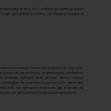
e nad rzeką. W lipcu 2011 r oddano do użytku przystań
. Dzięki uprzejmości bosmana Zdzisława Grosmana w
u www.teraznotec.pl, można swoją podróż tu rozpocząć.
rzyzwyczaili się wodniacy przemierzający śródlądowe
ki ściekowe, wymienić butle gazowe. Istnieje również
nie przyległym do przystani urządzono pole biwakowe,
ania łodzi czy wynajęcia motorówki. Jak przystało na
ających, ale także pomoże w sytuacjach awaryjnych.”