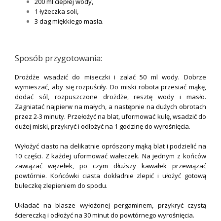
200 ml ciepłej wody,
1 łyżeczka soli,
3 dag miękkiego masła.
.
Sposób przygotowania:
Drożdże wsadzić do miseczki i zalać 50 ml wody. Dobrze
wymieszać, aby się rozpuściły. Do miski robota przesiać mąkę,
dodać sól, rozpuszczone drożdże, resztę wody i masło.
Zagniatać najpierw na małych, a następnie na dużych obrotach
przez 2-3 minuty. Przełożyć na blat, uformować kulę, wsadzić do
dużej miski, przykryć i odłożyć na 1 godzinę do wyrośnięcia.
Wyłożyć ciasto na delikatnie oprószony mąką blat i podzielić na
10 części. Z każdej uformować wałeczek. Na jednym z końców
zawiązać węzełek, po czym dłuższy kawałek przewiązać
powtórnie. Końcówki ciasta dokładnie zlepić i ułożyć gotową
bułeczkę zlepieniem do spodu.
Układać na blasze wyłożonej pergaminem, przykryć czystą
ściereczką i odłożyć na 30 minut do powtórnego wyrośnięcia.