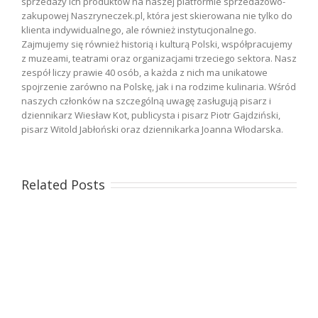
sprzedaży ich produktów na naszej platformie sprzedażowo-
zakupowej Naszryneczek.pl, która jest skierowana nie tylko do
klienta indywidualnego, ale również instytucjonalnego.
Zajmujemy się również historią i kulturą Polski, współpracujemy
z muzeami, teatrami oraz organizacjami trzeciego sektora. Nasz
zespół liczy prawie 40 osób, a każda z nich ma unikatowe
spojrzenie zarówno na Polskę, jak i na rodzime kulinaria. Wśród
naszych członków na szczególną uwagę zasługują pisarz i
dziennikarz Wiesław Kot, publicysta i pisarz Piotr Gajdziński,
pisarz Witold Jabłoński oraz dziennikarka Joanna Włodarska.
Related Posts