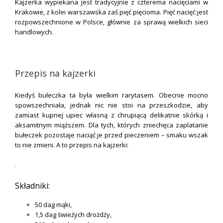
Kajzerka wypiekana jest tradycyjnie z czterema nacięciami w
Krakowie, z kolei warszawska zaś pięć pięcioma. Pięć nacięć jest
rozpowszechnione w Polsce, głównie za sprawą wielkich sieci
handlowych.
.
Przepis na kajzerki
Kiedyś bułeczka ta była wielkim rarytasem. Obecnie mocno
spowszechniała, jednak nic nie stoi na przeszkodzie, aby
zamiast kupnej upiec własną z chrupiącą delikatnie skórką i
aksamitnym miąższem. Dla tych, których zniechęca zaplatanie
bułeczek pozostaje naciąć je przed pieczeniem – smaku wszak
to nie zmieni. A to przepis na kajzerki:
.
Składniki:
50 dag mąki,
1,5 dag świeżych drożdży,