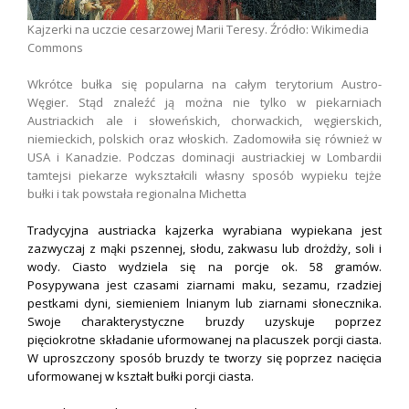
Kajzerki na uczcie cesarzowej Marii Teresy. Źródło: Wikimedia
Commons
Wkrótce bułka się popularna na całym terytorium Austro-
Węgier. Stąd znaleźć ją można nie tylko w piekarniach
Austriackich ale i słoweńskich, chorwackich, węgierskich,
niemieckich, polskich oraz włoskich. Zadomowiła się również w
USA i Kanadzie. Podczas dominacji austriackiej w Lombardii
tamtejsi piekarze wykształcili własny sposób wypieku tejże
bułki i tak powstała regionalna Michetta
Tradycyjna austriacka kajzerka wyrabiana wypiekana jest
zazwyczaj z mąki pszennej, słodu, zakwasu lub drożdży, soli i
wody. Ciasto wydziela się na porcje ok. 58 gramów.
Posypywana jest czasami ziarnami maku, sezamu, rzadziej
pestkami dyni, siemieniem lnianym lub ziarnami słonecznika.
Swoje charakterystyczne bruzdy uzyskuje poprzez
pięciokrotne składanie uformowanej na placuszek porcji ciasta.
W uproszczony sposób bruzdy te tworzy się poprzez nacięcia
uformowanej w kształt bułki porcji ciasta.