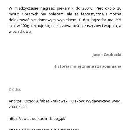
W międzyczasie nagrzać piekarnik do 200°C. Piec około 20
minut. Gorących nie polecam, ale są fantastyczne i można
delektować się domowym wypiekiem. Bułka kajzerka ma 295
kcal w 100g, cechuje się niską zawartością tłuszczów i wapnia, a
wiec zdrowa.
.
Jacek Czubacki
Historia mniej znana i zapomniana
.
Źródło:
Andrzej Kozioł: Alfabet krakowski. Kraków: Wydawnictwo WAM,
2009, s. 90
https://swiat-od-kuchni.bloog.pl/
https://prl-kuchniadanusi.blogspot.com/