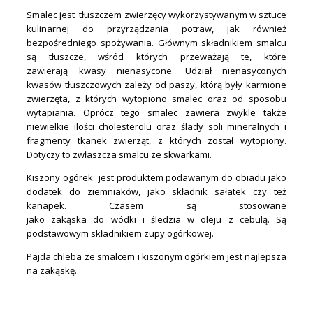
Smalec jest tłuszczem zwierzęcy wykorzystywanym w sztuce
kulinarnej do przyrządzania potraw, jak również
bezpośredniego spożywania. Głównym składnikiem smalcu
są tłuszcze, wśród których przeważają te, które
zawierają kwasy nienasycone. Udział nienasyconych
kwasów tłuszczowych zależy od paszy, którą były karmione
zwierzęta, z których wytopiono smalec oraz od sposobu
wytapiania. Oprócz tego smalec zawiera zwykle także
niewielkie ilości cholesterolu oraz ślady soli mineralnych i
fragmenty tkanek zwierząt, z których został wytopiony.
Dotyczy to zwłaszcza smalcu ze skwarkami.
Kiszony ogórek jest produktem podawanym do obiadu jako
dodatek do ziemniaków, jako składnik sałatek czy też
kanapek. Czasem są stosowane
jako zakąska do wódki i śledzia w oleju z cebulą. Są
podstawowym składnikiem zupy ogórkowej.
Pajda chleba ze smalcem i kiszonym ogórkiem jest najlepsza
na zakąskę.
.