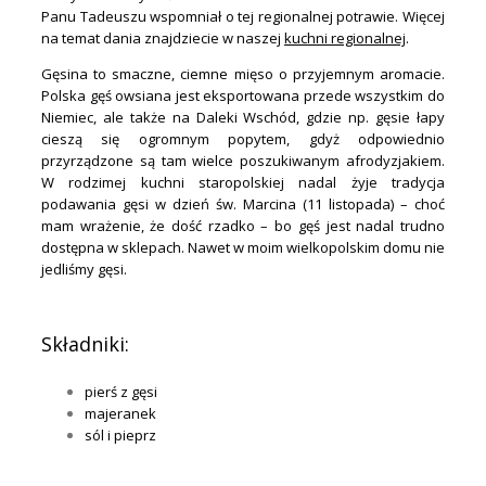
Panu Tadeuszu wspomniał o tej regionalnej potrawie. Więcej
na temat dania znajdziecie w naszej
kuchni regionalnej
.
Gęsina to smaczne, ciemne mięso o przyjemnym aromacie.
Polska gęś owsiana jest eksportowana przede wszystkim do
Niemiec, ale także na Daleki Wschód, gdzie np. gęsie łapy
cieszą się ogromnym popytem, gdyż odpowiednio
przyrządzone są tam wielce poszukiwanym afrodyzjakiem.
W rodzimej kuchni staropolskiej nadal żyje tradycja
podawania gęsi w dzień św. Marcina (11 listopada) – choć
mam wrażenie, że dość rzadko – bo gęś jest nadal trudno
dostępna w sklepach. Nawet w moim wielkopolskim domu nie
jedliśmy gęsi.
.
Składniki:
pierś z gęsi
majeranek
sól i pieprz
.