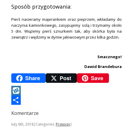
Sposób przygotowania:
Pierś nacieramy majerankiem oraz pieprzem, wkładamy do
naczynia kamionkowego, zasypujemy solą i trzymamy około
5 dni. Wiążemy pierś sznurkiem tak, aby skórka była na
zewnątrz i wędzimy w dymie jałowcowym przez kilka godzin.
.
Smacznego!
Dawid Brandebura
Share
Post
Save
Wykop
Podziel
Komentarze
się
luty 6th, 2018
|
Categories:
Przepisy
|