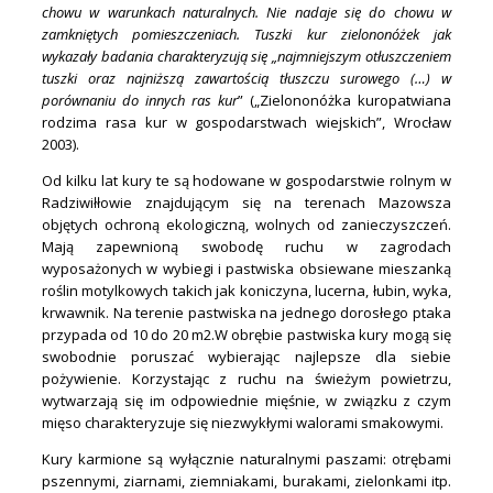
chowu w warunkach naturalnych. Nie nadaje się do chowu w
zamkniętych pomieszczeniach. Tuszki kur zielononóżek jak
wykazały badania charakteryzują się „najmniejszym otłuszczeniem
tuszki oraz najniższą zawartością tłuszczu surowego (…) w
porównaniu do innych ras kur
” („Zielononóżka kuropatwiana
rodzima rasa kur w gospodarstwach wiejskich”, Wrocław
2003).
Od kilku lat kury te są hodowane w gospodarstwie rolnym w
Radziwiłłowie znajdującym się na terenach Mazowsza
objętych ochroną ekologiczną, wolnych od zanieczyszczeń.
Mają zapewnioną swobodę ruchu w zagrodach
wyposażonych w wybiegi i pastwiska obsiewane mieszanką
roślin motylkowych takich jak koniczyna, lucerna, łubin, wyka,
krwawnik. Na terenie pastwiska na jednego dorosłego ptaka
przypada od 10 do 20 m2.
W obrębie pastwiska kury mogą się
swobodnie poruszać wybierając najlepsze dla siebie
pożywienie. Korzystając z ruchu na świeżym powietrzu,
wytwarzają się im odpowiednie mięśnie, w związku z czym
mięso charakteryzuje się niezwykłymi walorami smakowymi.
Kury karmione są wyłącznie naturalnymi paszami: otrębami
pszennymi, ziarnami, ziemniakami, burakami, zielonkami itp.