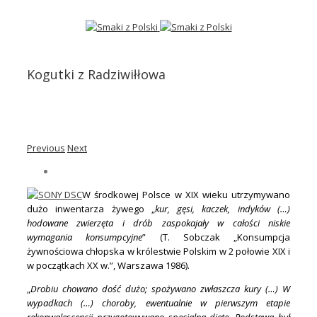
Kogutki z Radziwiłłowa
Previous
Next
W środkowej Polsce w XIX wieku utrzymywano
dużo inwentarza żywego „
kur, gęsi, kaczek, indyków (…)
hodowane zwierzęta i drób zaspokajały w całości niskie
wymagania konsumpcyjne
” (T. Sobczak „Konsumpcja
żywnościowa chłopska w królestwie Polskim w 2 połowie XIX i
w początkach XX w.”, Warszawa 1986).
„
Drobiu chowano dość dużo; spożywano zwłaszcza kury (…) W
wypadkach (…) choroby, ewentualnie w pierwszym etapie