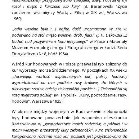
rekonwalescencji przygotowywano specjalną dietę. Podstawą był
rosół i mięso z kurczaka lub kury
” (B. Baranowski ”Życie
codzienne wsi między Wartą a Pilicą w XIX w.”, Warszawa
1969).
„
Jadło weselne było (…) obfite, dość urozmaicone. W XIX w.
podawano na stół mięso wołowe, drób, flaki,” (J. P. Dekowski „Z
badań nad pożywieniem ludu łęczyckiego
” w Prace i Materiały
Muzeum Archeologicznego i Etnograficznego w Łodzi. Seria
Etnograficzna Nr 8, Łódź 1964).
Wśród kur hodowanych w Polsce przeważał typ zbliżony do
kur wybrzeży morza Śródziemnego. W początkach XX wieku
„
doceniając wartość wspomnianych kur, polscy hodowcy
wyprodukowali na tem podłożu rasy krajowe, do których w
pierwszym rzędzie należą zielononóżki polskie (…) Zielononóżki są
rasą miejscową polską
” (M. Trybulski „Kury, pochodzenie, rasy,
hodowla”, Warszawa 1925).
W okresie między wojennym w Radziwiłłowie zielononóżki
były hodowane powszechnie. Jak wspomina mieszkanka
Radziwiłłowa w „
gospodarstwie moich rodziców, a później i w
moim własnym przeważały kury zielononóżki”. Kura zielononóżka
kuropatwiana rodzima rasa kur polskich jest przystosowana do