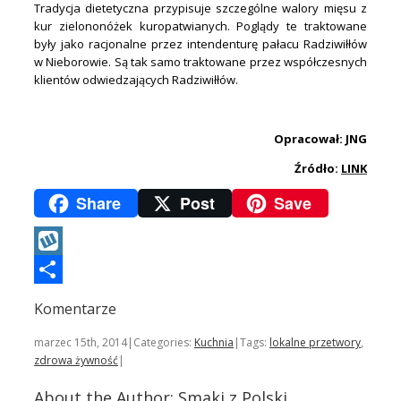
Tradycja dietetyczna przypisuje szczególne walory mięsu z
kur zielononóżek kuropatwianych. Poglądy te traktowane
były jako racjonalne przez intendenturę pałacu Radziwiłłów
w Nieborowie. Są tak samo traktowane przez współczesnych
klientów odwiedzających Radziwiłłów.
.
Opracował: JNG
Źródło:
LINK
Share
Post
Save
Wykop
Podziel
Komentarze
się
marzec 15th, 2014
|
Categories:
Kuchnia
|
Tags:
lokalne przetwory
,
zdrowa żywność
|
About the Author:
Smaki z Polski