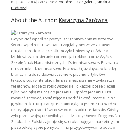
maj 14th, 2014
|
Categories:
Podróże
|
Tags:
galeria
,
smaki w
podróży
|
About the Author:
Katarzyna Zarówna
Gdyby ktoś wpadł na pomysł zorganizowania mistrzostw
świata w jedzeniu i w spaniu zajęłaby pierwsze a nawet
drugie i trzecie miejsce. Ukończyła Uniwersytet Adama
Mickiewicza na kierunku promocja i reklama oraz Wyższą
Szkołę Nauk Humanistycznych i Dziennikarstwa w Poznaniu
na kierunku dziennikarstwo. Pracowała już chyba w każdej
branży, ma duże doświadczenie w pisaniu artykułów i
tekstów copywriterskich. Jej pasją jest pisanie – zwłaszcza
felietonów. Może to robić wszędzie i o każdej porze ( jeżeli
tylko pod ręką ma coś do jedzenia). Oprócz jedzenia lubi
również gotować, robić zdjęcia i podróżować. Interesuje się
językiem i kulturą Francji. Pasjami ogląda jeden z najbardziej
ekscytujących sportów na świecie – skoki narciarskie. Gdyby
żyła przed wojną umówiłaby się z Mieczysławem Foggiem. Na
Smakach z Polski zajmuje się szeroko pojętym marketingiem,
pisze teksty sypie pomysłami na przygotowywanie potraw