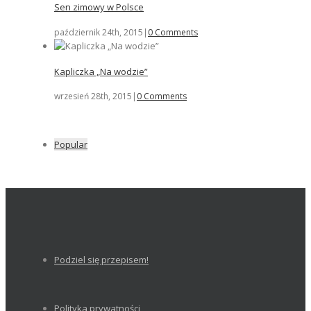
Sen zimowy w Polsce
październik 24th, 2015
|
0 Comments
Kapliczka „Na wodzie”
wrzesień 28th, 2015
|
0 Comments
Popular
Podziel się przepisem!
Polityka prywatności