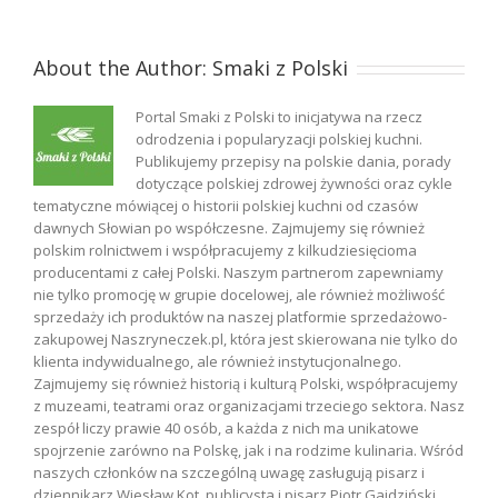
About the Author:
Smaki z Polski
Portal Smaki z Polski to inicjatywa na rzecz
odrodzenia i popularyzacji polskiej kuchni.
Publikujemy przepisy na polskie dania, porady
dotyczące polskiej zdrowej żywności oraz cykle
tematyczne mówiącej o historii polskiej kuchni od czasów
dawnych Słowian po współczesne. Zajmujemy się również
polskim rolnictwem i współpracujemy z kilkudziesięcioma
producentami z całej Polski. Naszym partnerom zapewniamy
nie tylko promocję w grupie docelowej, ale również możliwość
sprzedaży ich produktów na naszej platformie sprzedażowo-
zakupowej Naszryneczek.pl, która jest skierowana nie tylko do
klienta indywidualnego, ale również instytucjonalnego.
Zajmujemy się również historią i kulturą Polski, współpracujemy
z muzeami, teatrami oraz organizacjami trzeciego sektora. Nasz
zespół liczy prawie 40 osób, a każda z nich ma unikatowe
spojrzenie zarówno na Polskę, jak i na rodzime kulinaria. Wśród
naszych członków na szczególną uwagę zasługują pisarz i
dziennikarz Wiesław Kot, publicysta i pisarz Piotr Gajdziński,