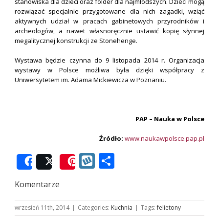
stanowiska dla dzieci oraz folder dla najmłodszych. Dzieci mogą
rozwiązać specjalnie przygotowane dla nich zagadki, wziąć
aktywnych udział w pracach gabinetowych przyrodników i
archeologów, a nawet własnoręcznie ustawić kopię słynnej
megalitycznej konstrukcji ze Stonehenge.
Wystawa będzie czynna do 9 listopada 2014 r. Organizacja
wystawy w Polsce możliwa była dzięki współpracy z
Uniwersytetem im. Adama Mickiewicza w Poznaniu.
.
PAP – Nauka w Polsce
Źródło:
www.naukawpolsce.pap.pl
Wykop
Podziel
Share
Post
Save
się
Komentarze
wrzesień 11th, 2014
|
Categories:
Kuchnia
|
Tags:
felietony