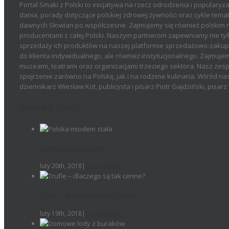
Portal Smaki z Polski to inicjatywa na rzecz odrodzenia i popularyza
dania, porady dotyczące polskiej zdrowej żywności oraz cykle temat
dawnych Słowian po współczesne. Zajmujemy się również polskim r
producentami z całej Polski. Naszym partnerom zapewniamy nie tyl
sprzedaży ich produktów na naszej platformie sprzedażowo-zakupow
do klienta indywidualnego, ale również instytucjonalnego. Zajmujemy
muzeami, teatrami oraz organizacjami trzeciego sektora. Nasz zesp
spojrzenie zarówno na Polskę, jak i na rodzime kulinaria. Wśród n
dziennikarz Wiesław Kot, publicysta i pisarz Piotr Gajdziński, pisa
Related Posts
Polska miodem stała
luty 20th, 2018
|
0 Comments
Trufle – dlaczego są tak cenne?
luty 19th, 2018
|
0 Comments