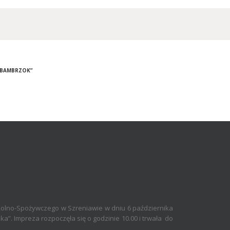
 „BAMBRZOK”
olno-Spożywczego w Szreniawie w dniu 6 października
a”. Impreza rozpoczęła się o godzinie 10.00 i trwała do