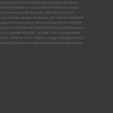
cji polskiej kuchni. Publikujemy przepisy na polskie
yczne mówiącej o historii polskiej kuchni od czasów
olnictwem i współpracujemy z kilkudziesięcioma
ko promocję w grupie docelowej, ale również możliwość
ej Naszryneczek.pl, która jest skierowana nie tylko
 się również historią i kulturą Polski, współpracujemy z
ół liczy prawie 40 osób, a każda z nich ma unikatowe
aszych członków na szczególną uwagę zasługują pisarz i
rz Witold Jabłoński oraz dziennikarka Joanna Włodarska.