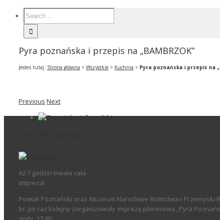
Pyra poznańska i przepis na „BAMBRZOK”
Jesteś tutaj:
Strona główna
>
Wszystkie
>
Kuchnia
>
Pyra poznańska i przepis na
Previous
Next
Pyra Poznańska
Aż 7 godzin trwała cała
impreza!
Powiat Poznański oraz Muzeum Narodowe Rolnictwa i Przemysłu R
br. po raz kolejny zorganizowały imprezę plenerową „Pyra Poznańsk
godz. 17.00.