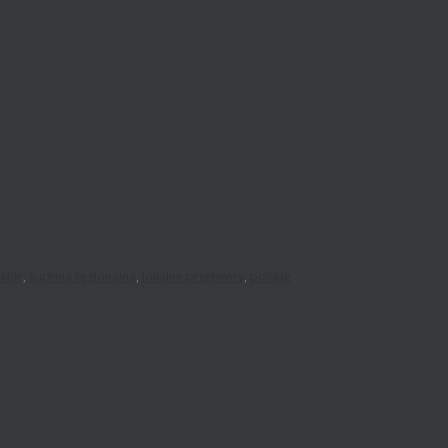
lklor
,
kuchnia regionalna
,
lokalne przetwory
,
polskie