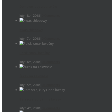
Domowe lody z buraków
luty 18th, 2018
|
0 Comments
Kwas chlebowy
luty 17th, 2018
|
0 Comments
Polski smak kwaśny
luty 16th, 2018
|
0 Comments
Żurek na zakwasie
luty 15th, 2018
|
0 Comments
Barszcze, żury i inne kwasy
luty 14th, 2018
|
0 Comments