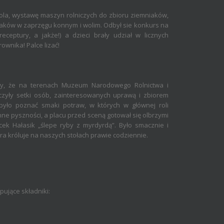
a, wystawę maszyn rolniczych do zbioru ziemniaków,
aków w zaprzęgu konnym i wolim. Odbył sie konkurs na
ceptury, a jakże!) a dzieci brały udział w licznych
ownika! Palce lizać!
iły, że na terenach Muzeum Narodowego Rolnictwa i
czyły setki osób, zainteresowanych uprawą i zbiorem
było poznać smaki potraw, w których w głównej roli
 inne pyszności, a placu przed sceną gotował się olbrzymi
cek Hałasik „ślepe ryby z myrdyrdą”. Było smacznie i
óra króluje na naszych stołach prawie codziennie.
ujące składniki: