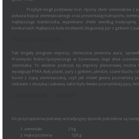
Przybyli mogli podziwiać m.in. ręczny zbiór ziemniaków z pol
pokaza kopca ziemniaczanego oraz prezentację transportu ziemni
najlepszego bambrzoka, wypiekano chleb (według tradycyjnej re
konkursach. Najlepsza była możliwość degustacji pyr z gzikiem z par
Pozańskie specjały
Tak bogaty program imprezy, słoneczna jesienna aura, spraw
Przemysłu Rolno-Spożywczego w Szreniawie, tego dnia uczestni
ziemniaka. To właśnie podczas tej imprezy plenerowej można 
występuje PYRA. Były placki, pyry z gzikiem, plindze, szare kluchy i
kocioł z zupą ziemniaczaną, czyli jak mówił gwarą poznańską Ja
ciekawie z muzyką i zabawa, takie było święto poznańskiej pyry, kt
„BAMBRZOK” – przepis
Do przyrządzenia potrawy w tradycyjny sposób potrzebne są następ
ziemniaki 2 kg
mąka pszenna 120 g