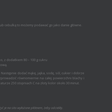
 lub cebulką to możemy podawać go jako danie główne.
, z dodatkiem 80 – 100 g cukru
żową.
 Następnie dodać mąkę, jajka, sodę, sól, cukier i dobrze
prowadzić równomiernie na całej powierzchni blachy i
rze 250 stopniach C na złoty kolor około 30 minut.
żyć je na sito wyłożone płótnem, żeby odciekły.