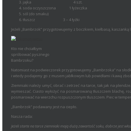
jajka 4 szt.
soda oczyszczona 1 łyżeczka
sól (do smaku)
tłuszcz 3 – 4 łyżki
Jeżeli „Bambrzok” przygotowujemy z boczkiem, kiełbasą, kaszanką
Kto nie chciałbym
spróbować pysznego
Bambrzoku?
Natomiast na podwieczorek przygotowujemy „Bambrzoka” na słodko
i wtedy podajemy go z musem jabłkowym lub powidłami i kawą zbo
Ziemniaki należy umyć, obrać i zetrzeć na tarce, tak jak na plendze.
wymieszać. Ciasto wyłożyć na posmarowaną tłuszczem blachę, roz
posmarować na wierzchu rozpuszczonym tłuszczem. Piec w temperatu
„Bambrzok” podawany jest na ciepło.
Nasza rada:
Jeżeli starte na tarce ziemniaki mają dużą zawartość soku, dobrze jest wło