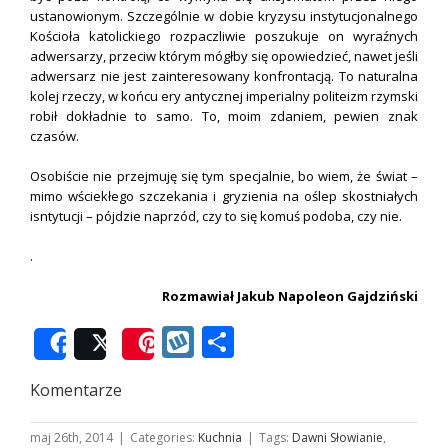
ustanowionym. Szczególnie w dobie kryzysu instytucjonalnego
Kościoła katolickiego rozpaczliwie poszukuje on wyraźnych
adwersarzy, przeciw którym mógłby się opowiedzieć, nawet jeśli
adwersarz nie jest zainteresowany konfrontacją. To naturalna
kolej rzeczy, w końcu ery antycznej imperialny politeizm rzymski
robił dokładnie to samo. To, moim zdaniem, pewien znak
czasów.
Osobiście nie przejmuję się tym specjalnie, bo wiem, że świat –
mimo wściekłego szczekania i gryzienia na oślep skostniałych
isntytucji – pójdzie naprzód, czy to się komuś podoba, czy nie.
.
Rozmawiał Jakub Napoleon Gajdziński
Wykop
Podziel
Share
Post
Save
się
Komentarze
maj 26th, 2014
|
Categories:
Kuchnia
|
Tags:
Dawni Słowianie
,