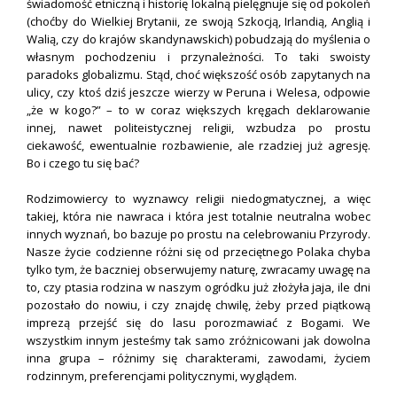
świadomość etniczną i historię lokalną pielęgnuje się od pokoleń
(choćby do Wielkiej Brytanii, ze swoją Szkocją, Irlandią, Anglią i
Walią, czy do krajów skandynawskich) pobudzają do myślenia o
własnym pochodzeniu i przynależności. To taki swoisty
paradoks globalizmu. Stąd, choć większość osób zapytanych na
ulicy, czy ktoś dziś jeszcze wierzy w Peruna i Welesa, odpowie
„że w kogo?” – to w coraz większych kręgach deklarowanie
innej, nawet politeistycznej religii, wzbudza po prostu
ciekawość, ewentualnie rozbawienie, ale rzadziej już agresję.
Bo i czego tu się bać?
Rodzimowiercy to wyznawcy religii niedogmatycznej, a więc
takiej, która nie nawraca i która jest totalnie neutralna wobec
innych wyznań, bo bazuje po prostu na celebrowaniu Przyrody.
Nasze życie codzienne różni się od przeciętnego Polaka chyba
tylko tym, że baczniej obserwujemy naturę, zwracamy uwagę na
to, czy ptasia rodzina w naszym ogródku już złożyła jaja, ile dni
pozostało do nowiu, i czy znajdę chwilę, żeby przed piątkową
imprezą przejść się do lasu porozmawiać z Bogami. We
wszystkim innym jesteśmy tak samo zróżnicowani jak dowolna
inna grupa – różnimy się charakterami, zawodami, życiem
rodzinnym, preferencjami politycznymi, wyglądem.