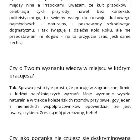
między nimi a Przodkami. Uważam, że kult przodków i
celebracja cykli przyrody, nawet bez kontekstu
politeistycznego, to świetny wstęp do rozwoju duchowego
najmłodszych – naturalny, i pozbawiony szkodliwego
dogmatyzmu. I tak świętuję z dziećmi Koło Roku, ale nie
przedstawiam im Bogów – na to przyjdzie czas, jeśli same
zechcą.
.
Czy o Twoim wyznaniu wiedzą w miejscu w którym
pracujesz?
Tak. Sprawa jest o tyle prosta, że pracuję w zagranicznej firmie
z ludźmi najróżniejszych wyznań. Moje wyznanie wyszło
naturalnie w trakcie koleżeńskich rozmów przy piwie, gdy jeden
z niemieckich współpracowników opowiedział, że jest
asatryjczykiem. Zresztą mój przełożony, hehe!
.
Czy jako poganka nie czujesz się dyskryminowana