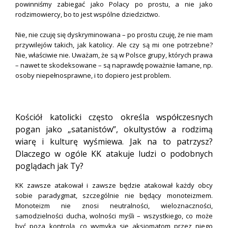
powinniśmy zabiegać jako Polacy po prostu, a nie jako
rodzimowiercy, bo to jest wspólne dziedzictwo.
Nie, nie czuję się dyskryminowana – po prostu czuję, że nie mam
przywilejów takich, jak katolicy. Ale czy są mi one potrzebne?
Nie, właściwie nie. Uważam, że są w Polsce grupy, których prawa
– nawet te skodeksowane – są naprawdę poważnie łamane, np.
osoby niepełnosprawne, i to dopiero jest problem.
.
Kościół katolicki często określa współczesnych
pogan jako „satanistów”, okultystów a rodzimą
wiarę i kulturę wyśmiewa. Jak na to patrzysz?
Dlaczego w ogóle KK atakuje ludzi o podobnych
poglądach jak Ty?
KK zawsze atakował i zawsze będzie atakował każdy obcy
sobie paradygmat, szczególnie nie będący monoteizmem.
Monoteizm nie znosi neutralności, wieloznaczności,
samodzielności ducha, wolności myśli – wszystkiego, co może
być poza kontrolą, co wymyka się aksjomatom przez niego