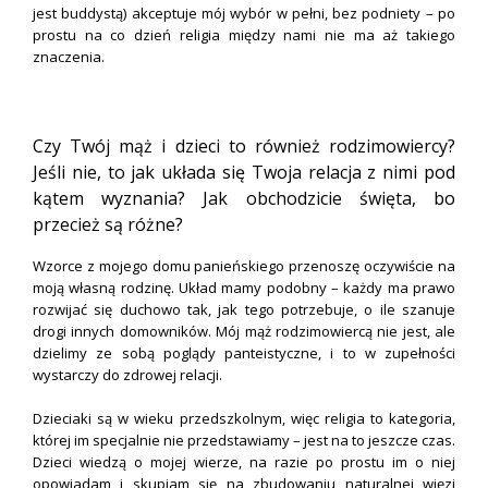
jest buddystą) akceptuje mój wybór w pełni, bez podniety – po
prostu na co dzień religia między nami nie ma aż takiego
znaczenia.
.
Czy Twój mąż i dzieci to również rodzimowiercy?
Jeśli nie, to jak układa się Twoja relacja z nimi pod
kątem wyznania? Jak obchodzicie święta, bo
przecież są różne?
Wzorce z mojego domu panieńskiego przenoszę oczywiście na
moją własną rodzinę. Układ mamy podobny – każdy ma prawo
rozwijać się duchowo tak, jak tego potrzebuje, o ile szanuje
drogi innych domowników. Mój mąż rodzimowiercą nie jest, ale
dzielimy ze sobą poglądy panteistyczne, i to w zupełności
wystarczy do zdrowej relacji.
Dzieciaki są w wieku przedszkolnym, więc religia to kategoria,
której im specjalnie nie przedstawiamy – jest na to jeszcze czas.
Dzieci wiedzą o mojej wierze, na razie po prostu im o niej
opowiadam i skupiam się na zbudowaniu naturalnej więzi