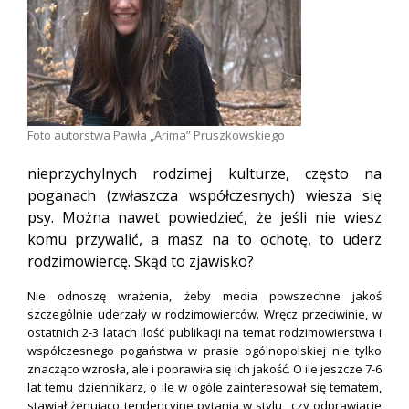
Foto autorstwa Pawła „Arima” Pruszkowskiego
nieprzychylnych rodzimej kulturze, często na
poganach (zwłaszcza współczesnych) wiesza się
psy. Można nawet powiedzieć, że jeśli nie wiesz
komu przywalić, a masz na to ochotę, to uderz
rodzimowiercę. Skąd to zjawisko?
Nie odnoszę wrażenia, żeby media powszechne jakoś
szczególnie uderzały w rodzimowierców. Wręcz przeciwinie, w
ostatnich 2-3 latach ilość publikacji na temat rodzimowierstwa i
współczesnego pogaństwa w prasie ogólnopolskiej nie tylko
znacząco wzrosła, ale i poprawiła się ich jakość. O ile jeszcze 7-6
lat temu dziennikarz, o ile w ogóle zainteresował się tematem,
stawiał żenująco tendencyjne pytania w stylu „czy odprawiacie