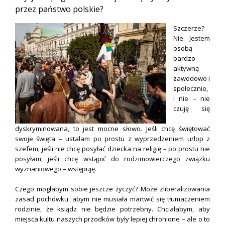
przez państwo polskie?
Szczerze?
Nie. Jestem
osobą
bardzo
aktywną
zawodowo i
społecznie,
i nie – nie
czuję się
dyskryminowana, to jest mocne słowo. Jeśli chcę świętować
swoje święta – ustalam po prostu z wyprzedzeniem urlop z
szefem; jeśli nie chcę posyłać dziecka na religię – po prostu nie
posyłam; jeśli chcę wstąpić do rodzimowierczego związku
wyznaniowego – wstępuję.
Czego mogłabym sobie jeszcze życzyć? Może zliberalizowania
zasad pochówku, abym nie musiała martwić się tłumaczeniem
rodzinie, że ksiądz nie będzie potrzebny. Chciałabym, aby
miejsca kultu naszych przodków były lepiej chronione – ale o to