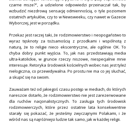
czarne msze?”, a udzielone odpowiedzi przeinaczał tak, by
wzbudzić niezdrową sensację odmiennością, o tyle poziomem
ostatnich artykułów, czy to w Newsweeku, czy nawet w Gazecie
Wyborczej, jest w porządku.
Przekaz jest raczej taki, że rodzimowierstwo i neopogaństwo to
wyraz tęsknoty za tożsamością z przodkami i wspólnotą z
naturą, że to religie nieco ekscentryczne, ale ogólnie OK. To
chyba dobry punkt wyjścia. To, jak nas przedstawiają media
ultra-katolickie, w gruncie rzeczy niszowe, niespecjalnie mnie
interesuje. Retoryka środowisk kościelnych wobec nas jest tyleż
nielogiczna, co przewidywalna. Po prostu nie ma co jej słuchać,
a skupić się na swoim.
Zauważam też od jakiegoś czasu postęp w mediach, do których
nareszcie dotarło, że rodzimowierstwo nie jest zarezerwowane
dla ruchów nacjonalistycznych. To zasługa tych środowisk
rodzimowierczych, które przez ostatnie lata konsekwentnie
starały się pokazać, że jesteśmy zwyczajnymi Polakami, i że
wśród nas są najróżniejsi ludzie tak samo, jak w każdej religii.
.