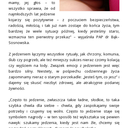
mamy, jej głos – to
wszystko sprawia, że od
najmłodszych lat jedzenie
kojarzy się pozytywnie – z poczuciem bezpieczeństwa,
radością, miłością, i tak już nam zostaje do końca życia, tym
bardziej że wiele sytuacji później, kiedy jesteśmy starsi,
wzmacnia ten pierwotny przekaz” – wyjaśniła PAP dr Bąk–
Sosnowska.
Z jedzeniem łączymy wszystkie rytuały, jak chrzciny, komunia,
ślub czy pogrzeb, ale też mniejszy sukces nieraz czcimy kolacją
czy wyjściem na lody. Związek emocji z jedzeniem jest więc
bardzo silny. Niestety, w pośpiechu codziennego życia
zapominamy nieraz o starym porzekadle: „Jesteś tym, co jesz” i
dajemy się skusić niezbyt zdrowej, ale atrakcyjnie podanej
żywności.
„Często to jedzenie, zwłaszcza takie ładne, słodkie, to taka
szybka chwila dla siebie – chwila, gdy zaspokajamy swoje
potrzeby i czujemy się wolni. Często to jedzenie staje się
symbolem nagrody – w ten sposób też wykształca się pewien
nawyk: szukamy jedzenia, kiedy jest nam źle, chcemy się