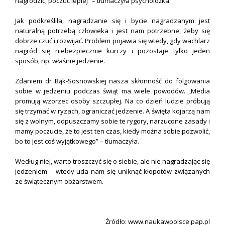
nagrodzić, poczuć lepiej” – tłumaczyła psycholożka.
Jak podkreśliła, nagradzanie się i bycie nagradzanym jest
naturalną potrzebą człowieka i jest nam potrzebne, żeby się
dobrze czuć i rozwijać. Problem pojawia się wtedy, gdy wachlarz
nagród się niebezpiecznie kurczy i pozostaje tylko jeden
sposób, np. właśnie jedzenie.
Zdaniem dr Bąk-Sosnowskiej nasza skłonność do folgowania
sobie w jedzeniu podczas świąt ma wiele powodów. „Media
promują wzorzec osoby szczupłej. Na co dzień ludzie próbują
się trzymać w ryzach, ograniczać jedzenie. A święta kojarzą nam
się z wolnym, odpuszczamy sobie te rygory, narzucone zasady i
mamy poczucie, że to jest ten czas, kiedy można sobie pozwolić,
bo to jest coś wyjątkowego” – tłumaczyła.
Według niej, warto troszczyć się o siebie, ale nie nagradzając się
jedzeniem – wtedy uda nam się uniknąć kłopotów związanych
ze świątecznym obżarstwem.
.
Źródło:
www.naukawpolsce.pap.pl