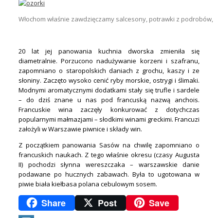
Włochom właśnie zawdzięczamy salcesony, potrawki z podrobów, du
.
20 lat jej panowania kuchnia dworska zmieniła się
diametralnie. Porzucono nadużywanie korzeni i szafranu,
zapomniano o staropolskich daniach z grochu, kaszy i ze
słoniny. Zaczęto wysoko cenić ryby morskie, ostrygi i ślimaki.
Modnymi aromatycznymi dodatkami stały się trufle i sardele
– do dziś znane u nas pod francuską nazwą anchois.
Francuskie wina zaczęły konkurować z dotychczas
popularnymi małmazjami – słodkimi winami greckimi. Francuzi
założyli w Warszawie piwnice i składy win.
Z początkiem panowania Sasów na chwilę zapomniano o
francuskich naukach. Z tego właśnie okresu (czasy Augusta
II) pochodzi słynna wereszczaka – warszawskie danie
podawane po hucznych zabawach. Była to ugotowana w
piwie biała kiełbasa polana cebulowym sosem.
Share
Post
Save