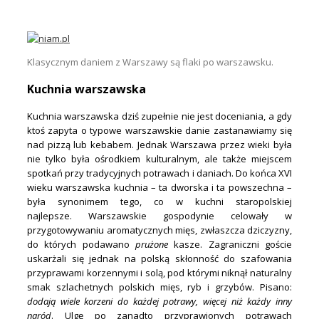
.
Klasycznym daniem z Warszawy są flaki po warszawsku.
Kuchnia warszawska
Kuchnia warszawska dziś zupełnie nie jest doceniania, a gdy
ktoś zapyta o typowe warszawskie danie zastanawiamy się
nad pizzą lub kebabem. Jednak Warszawa przez wieki była
nie tylko była ośrodkiem kulturalnym, ale także miejscem
spotkań przy tradycyjnych potrawach i daniach. Do końca XVI
wieku warszawska kuchnia – ta dworska i ta powszechna –
była synonimem tego, co w kuchni staropolskiej
najlepsze. Warszawskie gospodynie celowały w
przygotowywaniu aromatycznych mięs, zwłaszcza dziczyzny,
do których podawano
prużone
kasze. Zagraniczni goście
uskarżali się jednak na polską skłonność do szafowania
przyprawami korzennymi i solą, pod którymi niknął naturalny
smak szlachetnych polskich mięs, ryb i grzybów. Pisano:
dodają wiele korzeni do każdej potrawy, więcej niż każdy inny
naród
. Ulgę po zanadto przyprawionych potrawach