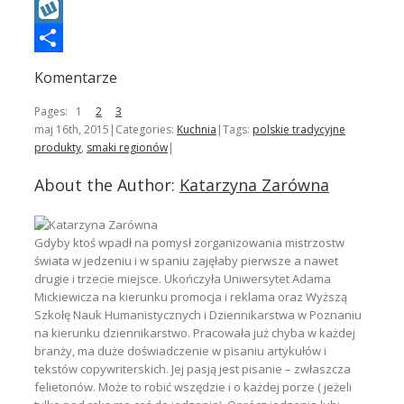
Wykop
Podziel
Komentarze
się
Pages:
1
2
3
maj 16th, 2015
|
Categories:
Kuchnia
|
Tags:
polskie tradycyjne
produkty
,
smaki regionów
|
About the Author:
Katarzyna Zarówna
Gdyby ktoś wpadł na pomysł zorganizowania mistrzostw
świata w jedzeniu i w spaniu zajęłaby pierwsze a nawet
drugie i trzecie miejsce. Ukończyła Uniwersytet Adama
Mickiewicza na kierunku promocja i reklama oraz Wyższą
Szkołę Nauk Humanistycznych i Dziennikarstwa w Poznaniu
na kierunku dziennikarstwo. Pracowała już chyba w każdej
branży, ma duże doświadczenie w pisaniu artykułów i
tekstów copywriterskich. Jej pasją jest pisanie – zwłaszcza
felietonów. Może to robić wszędzie i o każdej porze ( jeżeli