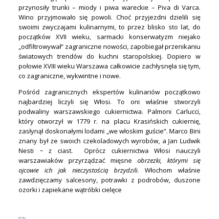
przynosiły trunki – miody i piwa wareckie – Piva di Varca.
Wino przyjmowało się powoli. Choć przyjezdni dzielili się
swoimi zwyczajami kulinarnymi, to przez blisko sto lat, do
początków XVII wieku, sarmacki konserwatyzm niejako
„odfiltrowywał” zagraniczne nowości, zapobiegał przenikaniu
światowych trendów do kuchni staropolskiej. Dopiero w
połowie XVIII wieku Warszawa całkowicie zachłysnęła się tym,
co zagraniczne, wykwintne i nowe.
Pośród zagranicznych ekspertów kulinariów początkowo
najbardziej liczyli się Włosi. To oni właśnie stworzyli
podwaliny warszawskiego cukiernictwa. Palmoni Carlucci,
który otworzył w 1779 r. na placu Krasińskich cukiernię,
zasłynął doskonałymi lodami „we włoskim guście”. Marco Bini
znany był ze swoich czekoladowych wyrobów, a Jan Ludwik
Nesti − z ciast. Oprócz cukiernictwa Włosi nauczyli
warszawiaków przyrządzać mięsne
obrzezki, którymi się
ojcowie ich jak nieczystością brzydzili
. Włochom właśnie
zawdzięczamy salcesony, potrawki z podrobów, duszone
ozorki i zapiekane wątróbki cielęce
.