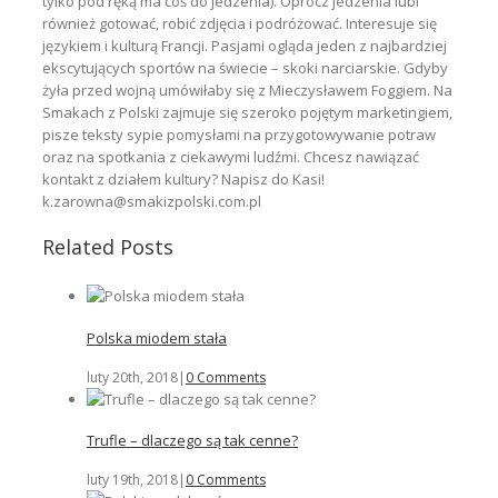
tylko pod ręką ma coś do jedzenia). Oprócz jedzenia lubi
również gotować, robić zdjęcia i podróżować. Interesuje się
językiem i kulturą Francji. Pasjami ogląda jeden z najbardziej
ekscytujących sportów na świecie – skoki narciarskie. Gdyby
żyła przed wojną umówiłaby się z Mieczysławem Foggiem. Na
Smakach z Polski zajmuje się szeroko pojętym marketingiem,
pisze teksty sypie pomysłami na przygotowywanie potraw
oraz na spotkania z ciekawymi ludźmi. Chcesz nawiązać
kontakt z działem kultury? Napisz do Kasi!
k.zarowna@smakizpolski.com.pl
Related Posts
Polska miodem stała
luty 20th, 2018
|
0 Comments
Trufle – dlaczego są tak cenne?
luty 19th, 2018
|
0 Comments