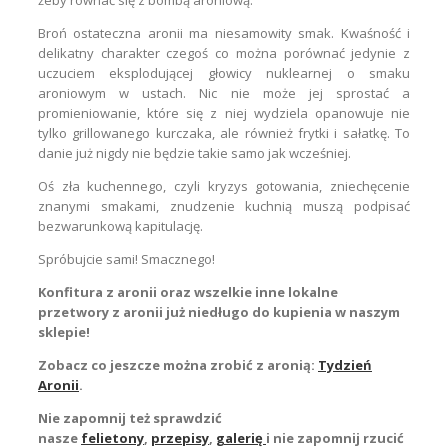
Broń ostateczna aronii ma niesamowity smak. Kwaśność i
delikatny charakter czegoś co można porównać jedynie z
uczuciem eksplodującej głowicy nuklearnej o smaku
aroniowym w ustach. Nic nie może jej sprostać a
promieniowanie, które się z niej wydziela opanowuje nie
tylko grillowanego kurczaka, ale również frytki i sałatkę. To
danie już nigdy nie będzie takie samo jak wcześniej.
Oś zła kuchennego, czyli kryzys gotowania, zniechęcenie
znanymi smakami, znudzenie kuchnią muszą podpisać
bezwarunkową kapitulację.
Spróbujcie sami! Smacznego!
Konfitura z aronii oraz wszelkie inne lokalne
przetwory z aronii już niedługo do kupienia w naszym
sklepie!
Zobacz co jeszcze można zrobić z aronią:
Tydzień
Aronii
.
Nie zapomnij też sprawdzić
nasze
felietony
,
przepisy
,
galerię
i nie zapomnij rzucić