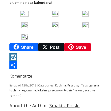
okiem na nasz
kalendarz
!
Share
Post
Save
Wykop
Podziel
Komentarze
się
listopad 12th, 2013
|
Categories:
Kuchnia
,
Przepisy
|
Tags:
galeria
,
kuchnia regionalna
,
lokalne przetwory
,
tydzień aronii
,
zdrowa
żywność
|
About the Author:
Smaki z Polski