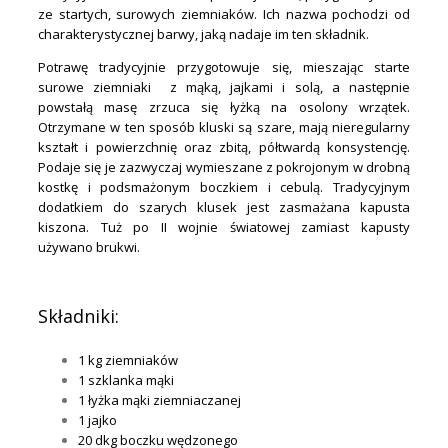
ze startych, surowych ziemniaków. Ich nazwa pochodzi od
charakterystycznej barwy, jaką nadaje im ten składnik.
Potrawę tradycyjnie przygotowuje się, mieszając starte
surowe ziemniaki z mąką, jajkami i solą, a następnie
powstałą masę zrzuca się łyżką na osolony wrzątek.
Otrzymane w ten sposób kluski są szare, mają nieregularny
kształt i powierzchnię oraz zbitą, półtwardą konsystencję.
Podaje się je zazwyczaj wymieszane z pokrojonym w drobną
kostkę i podsmażonym boczkiem i cebulą. Tradycyjnym
dodatkiem do szarych klusek jest zasmażana kapusta
kiszona. Tuż po II wojnie światowej zamiast kapusty
używano brukwi.
.
Składniki:
1 kg ziemniaków
1 szklanka mąki
1 łyżka mąki ziemniaczanej
1 jajko
20 dkg boczku wędzonego