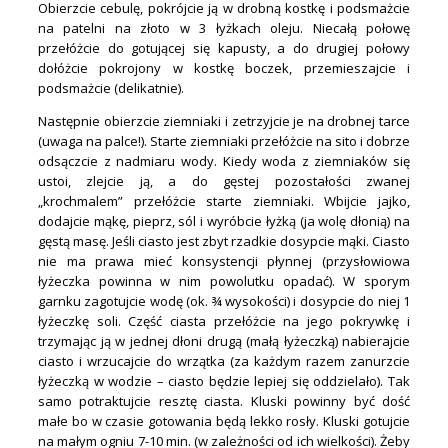
Obierzcie cebulę, pokrójcie ją w drobną kostkę i podsmażcie
na patelni na złoto w 3 łyżkach oleju. Niecałą połowę
przełóżcie do gotującej się kapusty, a do drugiej połowy
dołóżcie pokrojony w kostkę boczek, przemieszajcie i
podsmażcie (delikatnie).
Następnie obierzcie ziemniaki i zetrzyjcie je na drobnej tarce
(uwaga na palce!). Starte ziemniaki przełóżcie na sito i dobrze
odsączcie z nadmiaru wody. Kiedy woda z ziemniaków się
ustoi, zlejcie ją, a do gęstej pozostałości zwanej
„krochmalem” przełóżcie starte ziemniaki. Wbijcie jajko,
dodajcie mąkę, pieprz, sól i wyróbcie łyżką (ja wolę dłonią) na
gęstą masę. Jeśli ciasto jest zbyt rzadkie dosypcie mąki. Ciasto
nie ma prawa mieć konsystencji płynnej (przysłowiowa
łyżeczka powinna w nim powolutku opadać). W sporym
garnku zagotujcie wodę (ok. ¾ wysokości) i dosypcie do niej 1
łyżeczkę soli. Część ciasta przełóżcie na jego pokrywkę i
trzymając ją w jednej dłoni drugą (małą łyżeczką) nabierajcie
ciasto i wrzucajcie do wrzątka (za każdym razem zanurzcie
łyżeczką w wodzie – ciasto będzie lepiej się oddzielało). Tak
samo potraktujcie resztę ciasta. Kluski powinny być dość
małe bo w czasie gotowania będą lekko rosły. Kluski gotujcie
na małym ogniu 7-10 min. (w zależności od ich wielkości). Żeby