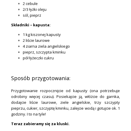
2 cebule
2/3 łyżki oleju
sól, pieprz
Składniki – kapusta:
1 kg kiszonej kapusty
2 liście laurowe
4 ziarna ziela angielskiego
pieprz, szczypta kminku
pół łyżeczki cukru
.
Sposób przygotowania:
Przygotowanie rozpocznijcie od kapusty (ona potrzebuje
odrobiny więcej czasu). Posiekajcie ją, włóżcie do garnka,
dodajcie liście laurowe, ziele angielskie, trzy szczypty
pieprzu, cukier, szczyptę kminku, zalejcie wodą i gotujcie ok. 1
godziny. I to na tyle!
Teraz zabieramy się za kluski.