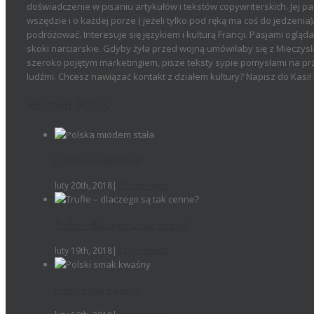
doświadczenie w pisaniu artykułów i tekstów copywriterskich. Jej pa
wszędzie i o każdej porze ( jeżeli tylko pod ręką ma coś do jedzenia)
podróżować. Interesuje się językiem i kulturą Francji. Pasjami ogląd
skoki narciarskie. Gdyby żyła przed wojną umówiłaby się z Mieczys
szeroko pojętym marketingiem, pisze teksty sypie pomysłami na p
ludźmi. Chcesz nawiązać kontakt z działem kultury? Napisz do Kas
Related Posts
Polska miodem stała
luty 20th, 2018
|
0 Comments
Trufle – dlaczego są tak cenne?
luty 19th, 2018
|
0 Comments
Polski smak kwaśny