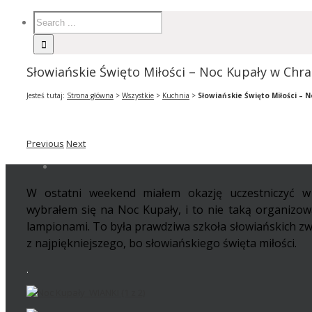
Słowiańskie Święto Miłości – Noc Kupały w Ch
Jesteś tutaj:
Strona główna
>
Wszystkie
>
Kuchnia
>
Słowiańskie Święto Miłości –
Previous
Next
W ostatni weekend miałem okazję uczestniczyć w
wybrałem się na Noc Kupały, i to nie taką organizo
lampionami. To była prawdziwa szkoła słowiańskich zw
z najpiękniejszego, bo słowiańskiego święta miłości.
.