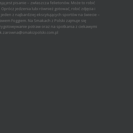
sją jest pisanie – zwłaszcza felietonów. Może to robić
. Oprócz jedzenia lubi również gotować, robić zdjęcia i
a jeden z najbardziej ekscytujących sportów na świecie –
ławem Foggiem. Na Smakach z Polski zajmuje się
rzygotowywanie potraw oraz na spotkania z ciekawymi
i! k.zarowna@smakizpolski.com.pl