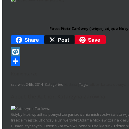
Foto: Piotr Zarówny ( więcej zdjęć z No
Share
Post
Save
Wykop
Podziel
Komentarze
się
czerwiec 24th, 2014
|
Categories:
Kuchnia
|
Tags:
folklor
,
kultura dawnych 
About the Author:
Katarzyna Zarówna
Gdyby ktoś wpadł na pomysł zorganizowania mistrzostw świata w je
trzecie miejsce. Ukończyła Uniwersytet Adama Mickiewicza na kier
Humanistycznych i Dziennikarstwa w Poznaniu na kierunku dzienni