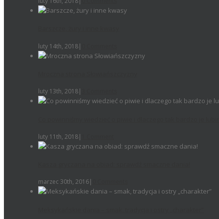
luty 16th, 2018
|
0 Comments
Barszcze, żury i inne kwasy
luty 14th, 2018
|
0 Comments
Mroczna strona Słowiańszczyzny
luty 13th, 2018
|
3 Comments
Co powinniśmy wiedzieć o piwie i dlaczego tak bardzo je lub
luty 11th, 2018
|
1 Comment
Kasza gryczana na obiad: sprawdź smaczne dania!
marzec 30th, 2016
|
0 Comments
Meksykańskie dania – smak, tradycja i ostry „charakter”