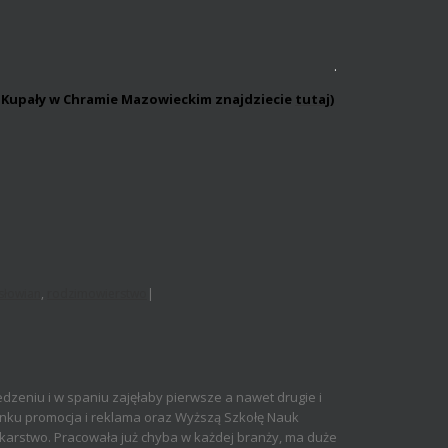
.
cy Kupały w Chramie Mazowieckim znajdziecie
tutaj
)
słowian
,
rodzimowierstwo
|
dzeniu i w spaniu zajęłaby pierwsze a nawet drugie i
unku promocja i reklama oraz Wyższą Szkołę Nauk
karstwo. Pracowała już chyba w każdej branży, ma duże