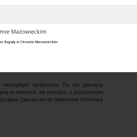
ramie Mazowieckim
 Noc Kupały w Chramie Mazowieckim
 niezwykłym wydarzeniu. Po raz pierwszy
waną w miastach, na mostach, z puszczanymi
yczajów. Zapraszam do obejrzenia fotorelacji