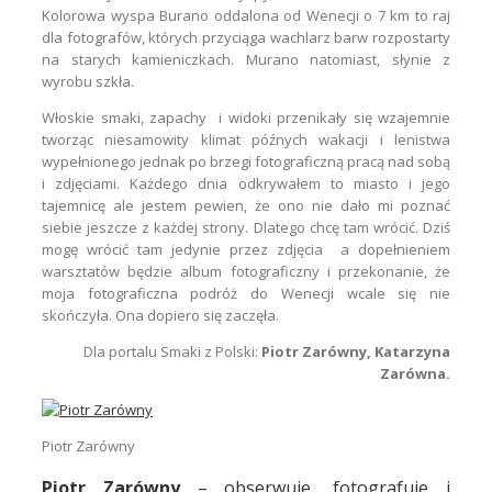
Kolorowa wyspa Burano oddalona od Wenecji o 7 km to raj
dla fotografów, których przyciąga wachlarz barw rozpostarty
na starych kamieniczkach. Murano natomiast, słynie z
wyrobu szkła.
Włoskie smaki, zapachy i widoki przenikały się wzajemnie
tworząc niesamowity klimat późnych wakacji i lenistwa
wypełnionego jednak po brzegi fotograficzną pracą nad sobą
i zdjęciami. Każdego dnia odkrywałem to miasto i jego
tajemnicę ale jestem pewien, że ono nie dało mi poznać
siebie jeszcze z każdej strony. Dlatego chcę tam wrócić. Dziś
mogę wrócić tam jedynie przez zdjęcia a dopełnieniem
warsztatów będzie album fotograficzny i przekonanie, że
moja fotograficzna podróż do Wenecji wcale się nie
skończyła. Ona dopiero się zaczęła.
Dla portalu Smaki z Polski:
Piotr Zarówny,
Katarzyna
Zarówna.
Piotr Zarówny
Piotr Zarówny
– obserwuje, fotografuje i