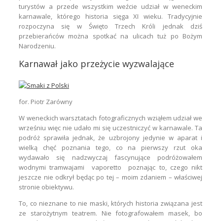
turystów a przede wszystkim weźcie udział w weneckim
karnawale, którego historia sięga XI wieku. Tradycyjnie
rozpoczyna się w Święto Trzech Króli jednak dziś
przebierańców można spotkać na ulicach tuż po Bożym
Narodzeniu.
Karnawał jako przeżycie wyzwalające
for. Piotr Zarówny
W weneckich warsztatach fotograficznych wziąłem udział we
wrześniu więc nie udało mi się uczestniczyć w karnawale. Ta
podróż sprawiła jednak, że uzbrojony jedynie w aparat i
wielką chęć poznania tego, co na pierwszy rzut oka
wydawało się nadzwyczaj fascynujące podróżowałem
wodnymi tramwajami vaporetto poznając to, czego nikt
jeszcze nie odkrył będąc po tej – moim zdaniem – właściwej
stronie obiektywu.
To, co nieznane to nie maski, których historia związana jest
ze starożytnym teatrem. Nie fotografowałem masek, bo