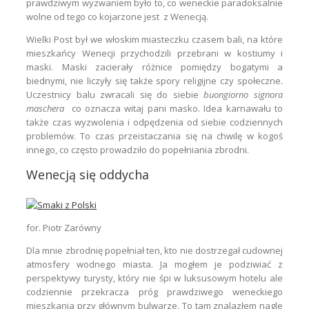
prawdziwym wyzwaniem było to, co weneckie paradoksalnie
wolne od tego co kojarzone jest z Wenecją.
Wielki Post był we włoskim miasteczku czasem bali, na które
mieszkańcy Wenecji przychodzili przebrani w kostiumy i
maski. Maski zacierały różnice pomiędzy bogatymi a
biednymi, nie liczyły się także spory religijne czy społeczne.
Uczestnicy balu zwracali się do siebie
buongiorno signora
maschera
co oznacza witaj pani masko. Idea karnawału to
także czas wyzwolenia i odpędzenia od siebie codziennych
problemów. To czas przeistaczania się na chwilę w kogoś
innego, co często prowadziło do popełniania zbrodni.
Wenecją się oddycha
for. Piotr Zarówny
Dla mnie zbrodnię popełniał ten, kto nie dostrzegał cudownej
atmosfery wodnego miasta. Ja mogłem je podziwiać z
perspektywy turysty, który nie śpi w luksusowym hotelu ale
codziennie przekracza próg prawdziwego weneckiego
mieszkania przy głównym bulwarze. To tam znalazłem nagle