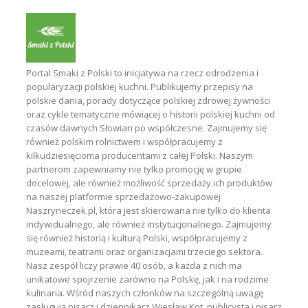
Portal Smaki z Polski to inicjatywa na rzecz odrodzenia i
popularyzacji polskiej kuchni. Publikujemy przepisy na
polskie dania, porady dotyczące polskiej zdrowej żywności
oraz cykle tematyczne mówiącej o historii polskiej kuchni od
czasów dawnych Słowian po współczesne. Zajmujemy się
również polskim rolnictwem i współpracujemy z
kilkudziesięcioma producentami z całej Polski. Naszym
partnerom zapewniamy nie tylko promocję w grupie
docelowej, ale również możliwość sprzedaży ich produktów
na naszej platformie sprzedażowo-zakupowej
Naszryneczek.pl, która jest skierowana nie tylko do klienta
indywidualnego, ale również instytucjonalnego. Zajmujemy
się również historią i kulturą Polski, współpracujemy z
muzeami, teatrami oraz organizacjami trzeciego sektora.
Nasz zespół liczy prawie 40 osób, a każda z nich ma
unikatowe spojrzenie zarówno na Polskę, jak i na rodzime
kulinaria. Wśród naszych członków na szczególną uwagę
zasługują pisarz i dziennikarz Wiesław Kot, publicysta i pisarz