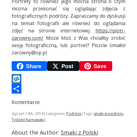
Portrety to również jego mocna strona o czym
można przekonać się oglądając zdjęcia z
fotograficznych podróży. Zapraszamy do dyskusji
na temat fotografii ale również do oglądania
zdjęć na stronie internetowej.
https://piotr-
zarowny.com/
Może ktoś z Was chciałby zrobić
sesję fotograficzną, lub portret? Piszcie śmiało!
zarowny@op.pl
Share
Post
Save
Wykop
Podziel
Komentarze
się
styczeń 14th, 2014
|
Categories:
Podróże
|
Tags:
smaki w podróży
,
Tydzień Karnawału
|
About the Author:
Smaki z Polski