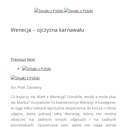
Wenecja – ojczyzna karnawału
Previous
Next
for. Piotr Zarówny
Co kojarzy się Wam z Wenecją? Gondole, woda a może plac
św. Marka? Oczywiście! To kwintesencja Wenecji. A następnie,
w ciągu kilku sekund wyrzućcie skojarzenia do kosza i róbcie
zdjęcia, które pokażą taką Wenecję, której nie można
obejrzeć na żadnych innych zdjęciach i na żadnych
pocztówkach. Spacerujcie tam, gdzie nie sięga wzrok