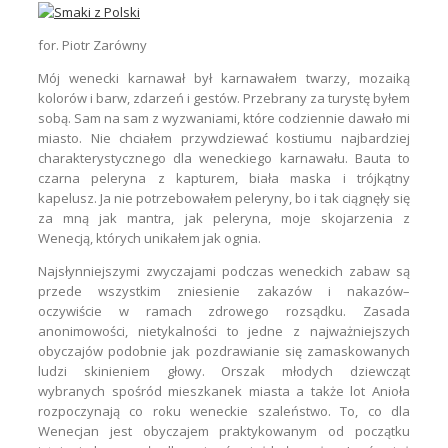
for. Piotr Zarówny
Mój wenecki karnawał był karnawałem twarzy, mozaiką
kolorów i barw, zdarzeń i gestów. Przebrany za turystę byłem
sobą. Sam na sam z wyzwaniami, które codziennie dawało mi
miasto. Nie chciałem przywdziewać kostiumu najbardziej
charakterystycznego dla weneckiego karnawału. Bauta to
czarna peleryna z kapturem, biała maska i trójkątny
kapelusz. Ja nie potrzebowałem peleryny, bo i tak ciągnęły się
za mną jak mantra, jak peleryna, moje skojarzenia z
Wenecją, których unikałem jak ognia.
Najsłynniejszymi zwyczajami podczas weneckich zabaw są
przede wszystkim zniesienie zakazów i nakazów–
oczywiście w ramach zdrowego rozsądku. Zasada
anonimowości, nietykalności to jedne z najważniejszych
obyczajów podobnie jak pozdrawianie się zamaskowanych
ludzi skinieniem głowy. Orszak młodych dziewcząt
wybranych spośród mieszkanek miasta a także lot Anioła
rozpoczynają co roku weneckie szaleństwo. To, co dla
Wenecjan jest obyczajem praktykowanym od początku