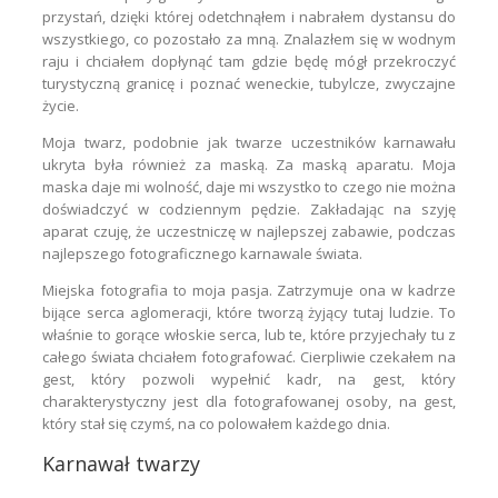
przystań, dzięki której odetchnąłem i nabrałem dystansu do
wszystkiego, co pozostało za mną. Znalazłem się w wodnym
raju i chciałem dopłynąć tam gdzie będę mógł przekroczyć
turystyczną granicę i poznać weneckie, tubylcze, zwyczajne
życie.
Moja twarz, podobnie jak twarze uczestników karnawału
ukryta była również za maską. Za maską aparatu. Moja
maska daje mi wolność, daje mi wszystko to czego nie można
doświadczyć w codziennym pędzie. Zakładając na szyję
aparat czuję, że uczestniczę w najlepszej zabawie, podczas
najlepszego fotograficznego karnawale świata.
Miejska fotografia to moja pasja. Zatrzymuje ona w kadrze
bijące serca aglomeracji, które tworzą żyjący tutaj ludzie. To
właśnie to gorące włoskie serca, lub te, które przyjechały tu z
całego świata chciałem fotografować. Cierpliwie czekałem na
gest, który pozwoli wypełnić kadr, na gest, który
charakterystyczny jest dla fotografowanej osoby, na gest,
który stał się czymś, na co polowałem każdego dnia.
Karnawał twarzy