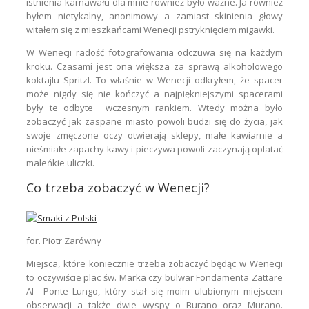
istnienia karnawału dla mnie również było ważne. Ja również
byłem nietykalny, anonimowy a zamiast skinienia głowy
witałem się z mieszkańcami Wenecji pstryknięciem migawki.
W Wenecji radość fotografowania odczuwa się na każdym
kroku. Czasami jest ona większa za sprawą alkoholowego
koktajlu Spritzl. To właśnie w Wenecji odkryłem, że spacer
może nigdy się nie kończyć a najpiękniejszymi spacerami
były te odbyte wczesnym rankiem. Wtedy można było
zobaczyć jak zaspane miasto powoli budzi się do życia, jak
swoje zmęczone oczy otwierają sklepy, małe kawiarnie a
nieśmiałe zapachy kawy i pieczywa powoli zaczynają oplatać
maleńkie uliczki.
Co trzeba zobaczyć w Wenecji?
for. Piotr Zarówny
Miejsca, które koniecznie trzeba zobaczyć będąc w Wenecji
to oczywiście plac św. Marka czy bulwar Fondamenta Zattare
Al Ponte Lungo, który stał się moim ulubionym miejscem
obserwacji a także dwie wyspy o Burano oraz Murano.