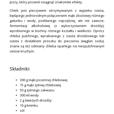
pizzy, który pozwoli osiągnąć znakomite efekty.
Chleb jest pieczywem otrzymywanym z wypieku ciasta,
będącego jednorodnym połączeniem mąki zbożowej różnego
gatunku i wody, poddanego najczęściej, ale nie zawsze,
fermentacji alkoholowej (z wykorzystaniem drożdży),
wyrobionego w bochny różnego kształtu i wielkości. Oprócz
chleba pulchnego, wyrabianego z ciasta drożdżowego lub
ciasta z dodatkiem proszku do pieczenia (węglan sodu),
znane są też odmiany chleba opartego na niespulchnianym
cieście kruchym.
.
Składniki:
300 g mąki pszennej chlebowej
15 g mąki żytniej chlebowej
50 g żytniego zakwasu
300 ml wody
2 g świeżych drożdży
10 g kminku
sól