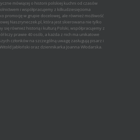
yczne mówiącej o historii polskiej kuchni od czasów
olnictwem i współpracujemy z kilkudziesięcioma
ko promocję w grupie docelowej, ale również możliwość
ej Naszryneczek.pl, która jest skierowana nie tylko
 się również historią i kulturą Polski, współpracujemy z
ół liczy prawie 40 osób, a każda z nich ma unikatowe
aszych członków na szczególną uwagę zasługują pisarz i
rz Witold Jabłoński oraz dziennikarka Joanna Włodarska.