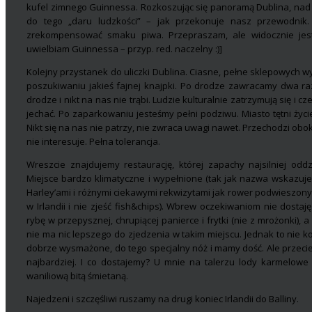
kufel zimnego Guinnessa. Rozkoszując się panoramą Dublina, nad 
do tego „daru ludzkości” – jak przekonuje nasz przewodnik.
zrekompensować smaku piwa. Przepraszam, ale widocznie jest
uwielbiam Guinnessa – przyp. red. naczelny :)]
Kolejny przystanek do uliczki Dublina. Ciasne, pełne sklepowych 
poszukiwaniu jakieś fajnej knajpki. Po drodze zawracamy dwa raz
drodze i nikt na nas nie trąbi. Ludzie kulturalnie zatrzymują się i 
jechać. Po zaparkowaniu jesteśmy pełni podziwu. Miasto tętni życie
Nikt się na nas nie patrzy, nie zwraca uwagi nawet. Przechodzi ob
nie interesuje. Pełna tolerancja.
Wreszcie znajdujemy restaurację, której zapachy najsilniej o
Miejsce bardzo klimatyczne i wypełnione (tak jak nazwa wskazuj
Harley’ami i różnymi ciekawymi rekwizytami jak rower podwieszony
w Irlandii i nie zjeść fish&chips). Wbrew oczekiwaniom nie dostaj
rybę w przepysznej, chrupiącej panierce i frytki (nie z mrożonki),
nie ma nic lepszego do zjedzenia w takim miejscu. Jednak to nie k
dobrze wysmażone, do tego specjalny nóż i mamy dość. Ale przecież
najbardziej. I co dostajemy? U mnie na talerzu lody karmelowe 
waniliową bitą śmietaną.
Najedzeni i szczęśliwi ruszamy na drugi koniec Irlandii do Balliny.