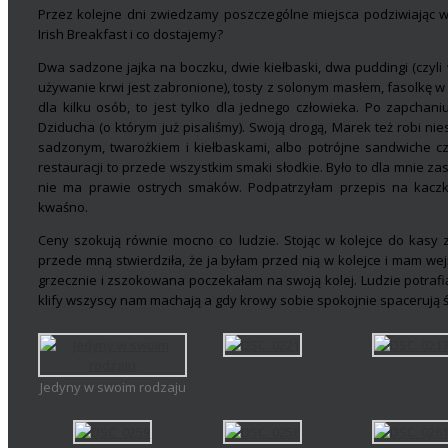
Przez kolejne dni zwiedzamy poszczególne miejsca podziwiając ws
Irish Breakfast i co dostajemy?
Dwa sadzone jajka na boczku, dwie kiełbaski, dwa puddingi (czyli 
używanie krwi jest zabronione), tosty z solonym masłem, fasolkę w
dla kilku osób, to jest tylko dla jednego człowieka. Po zapchan
Dziducha (o którym już pisaliśmy). Swoją drogą, Marek też robi nies
sadzonym, twarożkiem i kiełbaskami, albo potrójne sandwiche czy
restauracji to przede wszystkim smaki słodkie. Było to dla mnie z
nie ma prawie ostrych smaków. Podpatrzyłam przepis na kacz
kwaśno.
Ceny szokują równie mocno co ludzie. Stojąc w kolejce do kasy
przede mną stwierdziła, że ja byłam przed nią w kolejce i mam wej
grzecznie i zszokowana poczekałam na swoją kolej. Ludzie potrafią
klify wszyscy nam machają a gdy krowy sobie spokojnie spacerują ś
Jedyny w swoim rodzaju