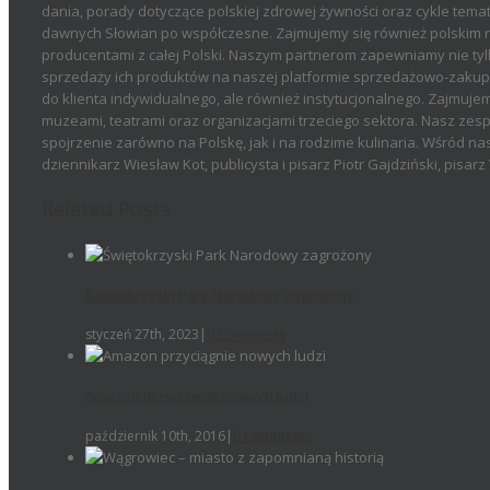
dania, porady dotyczące polskiej zdrowej żywności oraz cykle temat
dawnych Słowian po współczesne. Zajmujemy się również polskim r
producentami z całej Polski. Naszym partnerom zapewniamy nie tyl
sprzedaży ich produktów na naszej platformie sprzedażowo-zakupow
do klienta indywidualnego, ale również instytucjonalnego. Zajmujemy
muzeami, teatrami oraz organizacjami trzeciego sektora. Nasz zesp
spojrzenie zarówno na Polskę, jak i na rodzime kulinaria. Wśród n
dziennikarz Wiesław Kot, publicysta i pisarz Piotr Gajdziński, pisa
Related Posts
Świętokrzyski Park Narodowy zagrożony
styczeń 27th, 2023
|
0 Comments
Amazon przyciągnie nowych ludzi
październik 10th, 2016
|
0 Comments