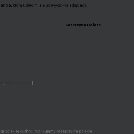
ndia, którą udało mi się uchwycić -na zdjęciach.
Katarzyna Dolata
ży
,
Zielony Tydzień
|
cji polskiej kuchni. Publikujemy przepisy na polskie