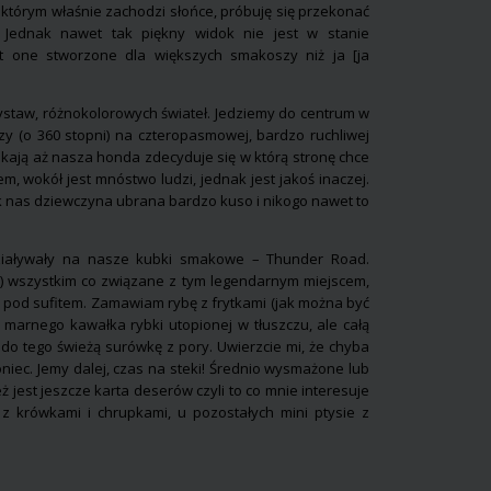
którym właśnie zachodzi słońce, próbuję się przekonać
 Jednak nawet tak piękny widok nie jest w stanie
 one stworzone dla większych smakoszy niż ja [ja
wystaw, różnokolorowych świateł. Jedziemy do centrum w
y (o 360 stopni) na czteropasmowej, bardzo ruchliwej
czekają aż nasza honda zdecyduje się w którą stronę chce
m, wokół jest mnóstwo ludzi, jednak jest jakoś inaczej.
ok nas dziewczyna ubrana bardzo kuso i nikogo nawet to
ddziaływały na nasze kubki smakowe – Thunder Road.
e) wszystkim co związane z tym legendarnym miejscem,
 pod sufitem. Zamawiam rybę z frytkami (jak można być
ę marnego kawałka rybki utopionej w tłuszczu, ale całą
 a do tego świeżą surówkę z pory. Uwierzcie mi, że chyba
oniec. Jemy dalej, czas na steki! Średnio wysmażone lub
 jest jeszcze karta deserów czyli to co mnie interesuje
z krówkami i chrupkami, u pozostałych mini ptysie z