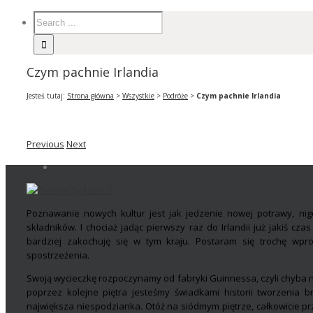
Czym pachnie Irlandia
Jesteś tutaj:
Strona główna
>
Wszystkie
>
Podróże
>
Czym pachnie Irlandia
Previous
Next
Poznawanie nowych kultur jest jak jedzenie nowej potrawy, nig
składników. I chociaż jadąc pierwszy raz do Irlandii już jakiś c
bardziej zakochuję się w tym kraju. Postaram się trochę wp
spostrzeżenia.
Swoją wycieczkę rozpoczynamy od fabryki Guinnessa, czyli chyba na
poprzez kolejne piętra jesteśmy świadkami historii tworzenia 
największa niespodzianka. Otóż na siódmym piętrze, całkowicie p