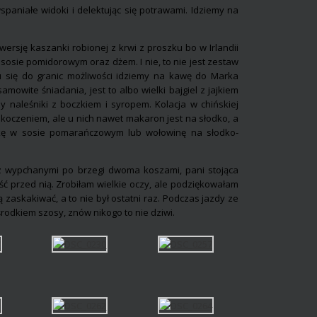
paniałe widoki i delektując się potrawami. Idziemy na
wersję kaszanki robionej z krwi z proszku bo w Irlandii
 sosie pomidorowym oraz dżem. I nie, to nie jest zestaw
iu się do granic możliwości idziemy na kawę do Marka
amowite śniadania, jest to albo wielki bajgiel z jajkiem
 naleśniki z boczkiem i syropem. Kolacja w chińskiej
askoczeniem, ale u nich nawet makaron jest na słodko, a
kę w sosie pomarańczowym lub wołowinę na słodko-
 z wypchanymi po brzegi dwoma koszami, pani stojąca
ść przed nią. Zrobiłam wielkie oczy, ale podziękowałam
 zaskakiwać, a to nie był ostatni raz. Podczas jazdy ze
rodkiem szosy, znów nikogo to nie dziwi.