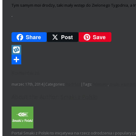
Tym samym moi drodzy, taki mały wstęp do Zielonego Tygodnia, a Irla
.
Share
Post
Save
Wykop
Podziel
Komentarze
się
marzec 17th, 2014
|
Categories:
Podróże
|
Tags:
felietony
,
smaki w podró
About the Author:
Smaki z Polski
Portal Smaki z Polski to inicjatywa na rzecz odrodzenia i popularyza