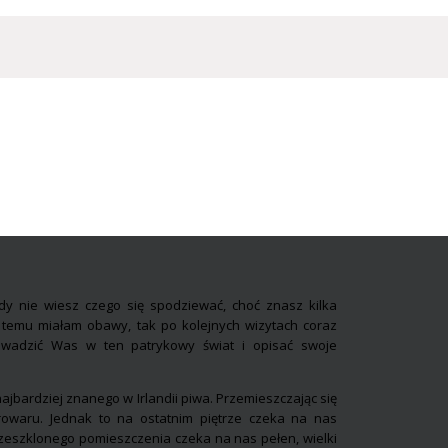
dy nie wiesz czego się spodziewać, choć znasz kilka
zas temu miałam obawy, tak po kolejnych wizytach coraz
rowadzić Was w ten patrykowy świat i opisać swoje
jbardziej znanego w Irlandii piwa. Przemieszczając się
browaru. Jednak to na ostatnim piętrze czeka na nas
rzeszklonego pomieszczenia czeka na nas pełen, wielki