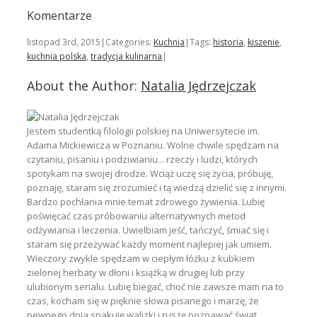
Podziel
Komentarze
się
listopad 3rd, 2015
|
Categories:
Kuchnia
|
Tags:
historia
,
kiszenie
,
kuchnia polska
,
tradycja kulinarna
|
About the Author:
Natalia Jędrzejczak
Jestem studentką filologii polskiej na Uniwersytecie im.
Adama Mickiewicza w Poznaniu. Wolne chwile spędzam na
czytaniu, pisaniu i podziwianiu... rzeczy i ludzi, których
spotykam na swojej drodze. Wciąż uczę się życia, próbuję,
poznaję, staram się zrozumieć i tą wiedzą dzielić się z innymi.
Bardzo pochłania mnie temat zdrowego żywienia. Lubię
poświęcać czas próbowaniu alternatywnych metod
odżywiania i leczenia. Uwielbiam jeść, tańczyć, śmiać się i
staram się przeżywać każdy moment najlepiej jak umiem.
Wieczory zwykle spędzam w ciepłym łóżku z kubkiem
zielonej herbaty w dłoni i książką w drugiej lub przy
ulubionym serialu. Lubię biegać, choć nie zawsze mam na to
czas, kocham się w pięknie słowa pisanego i marzę, że
pewnego dnia spakuję walizki i ruszę poznawać świat.