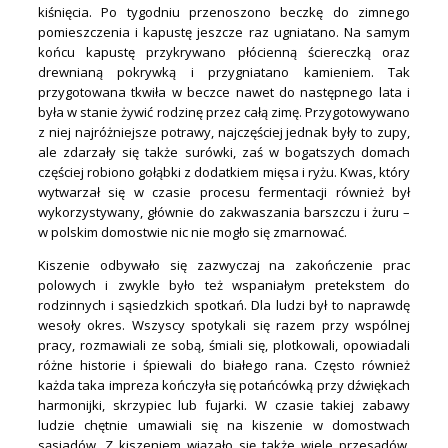
kiśnięcia. Po tygodniu przenoszono beczkę do zimnego
pomieszczenia i kapustę jeszcze raz ugniatano. Na samym
końcu kapustę przykrywano płócienną ściereczką oraz
drewnianą pokrywką i przygniatano kamieniem. Tak
przygotowana tkwiła w beczce nawet do następnego lata i
była w stanie żywić rodzinę przez całą zimę. Przygotowywano
z niej najróżniejsze potrawy, najczęściej jednak były to zupy,
ale zdarzały się także surówki, zaś w bogatszych domach
częściej robiono gołąbki z dodatkiem mięsa i ryżu. Kwas, który
wytwarzał się w czasie procesu fermentacji również był
wykorzystywany, głównie do zakwaszania barszczu i żuru –
w polskim domostwie nic nie mogło się zmarnować.
Kiszenie odbywało się zazwyczaj na zakończenie prac
polowych i zwykle było też wspaniałym pretekstem do
rodzinnych i sąsiedzkich spotkań. Dla ludzi był to naprawdę
wesoły okres. Wszyscy spotykali się razem przy wspólnej
pracy, rozmawiali ze sobą, śmiali się, plotkowali, opowiadali
różne historie i śpiewali do białego rana. Często również
każda taka impreza kończyła się potańcówką przy dźwiękach
harmonijki, skrzypiec lub fujarki. W czasie takiej zabawy
ludzie chętnie umawiali się na kiszenie w domostwach
sąsiadów. Z kiszeniem wiązało się także wiele przesądów,