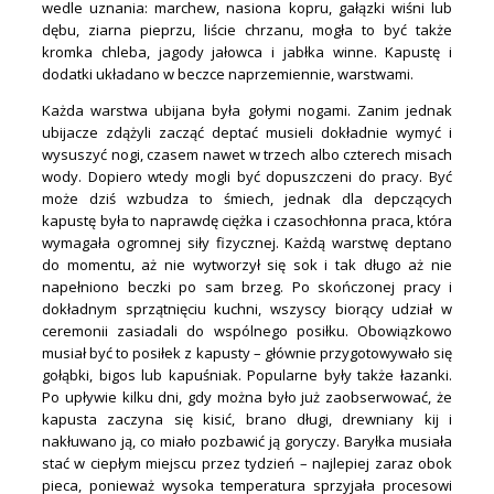
wedle uznania: marchew, nasiona kopru, gałązki wiśni lub
dębu, ziarna pieprzu, liście chrzanu, mogła to być także
kromka chleba, jagody jałowca i jabłka winne. Kapustę i
dodatki układano w beczce naprzemiennie, warstwami.
Każda warstwa ubijana była gołymi nogami. Zanim jednak
ubijacze zdążyli zacząć deptać musieli dokładnie wymyć i
wysuszyć nogi, czasem nawet w trzech albo czterech misach
wody. Dopiero wtedy mogli być dopuszczeni do pracy. Być
może dziś wzbudza to śmiech, jednak dla depczących
kapustę była to naprawdę ciężka i czasochłonna praca, która
wymagała ogromnej siły fizycznej. Każdą warstwę deptano
do momentu, aż nie wytworzył się sok i tak długo aż nie
napełniono beczki po sam brzeg. Po skończonej pracy i
dokładnym sprzątnięciu kuchni, wszyscy biorący udział w
ceremonii zasiadali do wspólnego posiłku. Obowiązkowo
musiał być to posiłek z kapusty – głównie przygotowywało się
gołąbki, bigos lub kapuśniak. Popularne były także łazanki.
Po upływie kilku dni, gdy można było już zaobserwować, że
kapusta zaczyna się kisić, brano długi, drewniany kij i
nakłuwano ją, co miało pozbawić ją goryczy. Baryłka musiała
stać w ciepłym miejscu przez tydzień – najlepiej zaraz obok
pieca, ponieważ wysoka temperatura sprzyjała procesowi