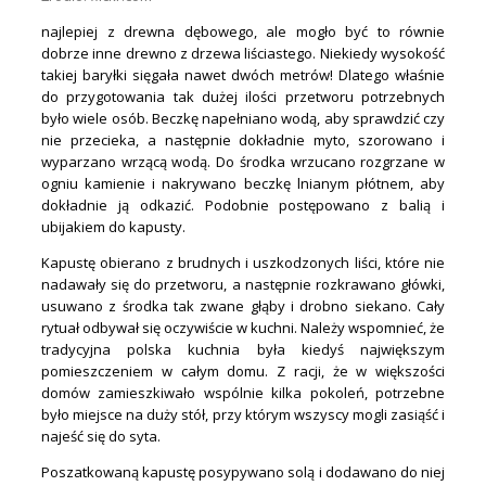
najlepiej z drewna dębowego, ale mogło być to równie
dobrze inne drewno z drzewa liściastego. Niekiedy wysokość
takiej baryłki sięgała nawet dwóch metrów! Dlatego właśnie
do przygotowania tak dużej ilości przetworu potrzebnych
było wiele osób. Beczkę napełniano wodą, aby sprawdzić czy
nie przecieka, a następnie dokładnie myto, szorowano i
wyparzano wrzącą wodą. Do środka wrzucano rozgrzane w
ogniu kamienie i nakrywano beczkę lnianym płótnem, aby
dokładnie ją odkazić. Podobnie postępowano z balią i
ubijakiem do kapusty.
Kapustę obierano z brudnych i uszkodzonych liści, które nie
nadawały się do przetworu, a następnie rozkrawano główki,
usuwano z środka tak zwane głąby i drobno siekano. Cały
rytuał odbywał się oczywiście w kuchni. Należy wspomnieć, że
tradycyjna polska kuchnia była kiedyś największym
pomieszczeniem w całym domu. Z racji, że w większości
domów zamieszkiwało wspólnie kilka pokoleń, potrzebne
było miejsce na duży stół, przy którym wszyscy mogli zasiąść i
najeść się do syta.
Poszatkowaną kapustę posypywano solą i dodawano do niej