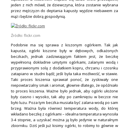
jeden z nich mówił, że dziewczyna, która zostanie wybrana
przez mężczyzn do deptania kapusty wyjdzie niebawem za
mąż i będzie dobrą gospodynią.
Źródło: flickr.com
Podobnie ma się sprawa z kiszonym ogórkiem. Tak jak
kapusta, ogórki kiszone były w dębowych, odkażonych
beczkach, jednak zadziwiającym faktem jest, że beczkę
wypełnioną dokładnie umytymi ogórkami, zalanymi wodą i
przyprawionymi solą z dodatkiem kopru, chrzanu i czosnku
zatapiano w studni bądź, jeśli była taka możliwość, w stawie.
Taki proces kiszenia sprawiał ponoć, że zyskiwały one
niepowtarzalny smak i aromat, głownie dlatego, że opóźniało
to proces kiszenia. Ważne było jednak, aby ogórki ułożone
były ciasno i wysoko, tak aby po zamknięciu w beczce nie
było luzu. Poza tym beczka musiała być zalana wodą po sam
brzeg. Ważna była również temperatura wody, do której
wkładano beczkę z ogórkami – idealna temperatura wynosiła
3-4 stopnie, a uzyskać można ją było jedynie w naturalnym
zbiorniku. Dziś jeśli już kisimy ogórki, to robimy to gównie w