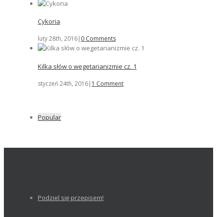
Cykoria
luty 28th, 2016
|
0 Comments
Kilka słów o wegetarianizmie cz. 1
styczeń 24th, 2016
|
1 Comment
Popular
Podziel się przepisem!