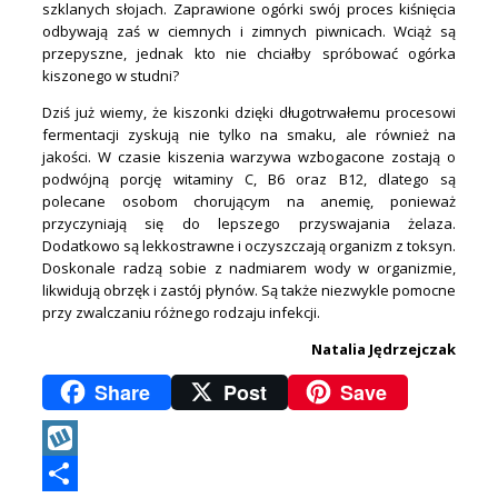
szklanych słojach. Zaprawione ogórki swój proces kiśnięcia
odbywają zaś w ciemnych i zimnych piwnicach. Wciąż są
przepyszne, jednak kto nie chciałby spróbować ogórka
kiszonego w studni?
Dziś już wiemy, że kiszonki dzięki długotrwałemu procesowi
fermentacji zyskują nie tylko na smaku, ale również na
jakości. W czasie kiszenia warzywa wzbogacone zostają o
podwójną porcję witaminy C, B6 oraz B12, dlatego są
polecane osobom chorującym na anemię, ponieważ
przyczyniają się do lepszego przyswajania żelaza.
Dodatkowo są lekkostrawne i oczyszczają organizm z toksyn.
Doskonale radzą sobie z nadmiarem wody w organizmie,
likwidują obrzęk i zastój płynów. Są także niezwykle pomocne
przy zwalczaniu różnego rodzaju infekcji.
Natalia Jędrzejczak
Share
Post
Save
Wykop