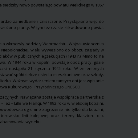
nie siedziby nowo powstałego powiatu wielickiego w 1867
bardzo zaniedbane i zniszczone. Przystąpiono więc do
ałożono planty. W tym też czasie zlikwidowano powiat
nia wkroczyły oddziały Wehrmachtu. Wojna uwidoczniła
y Niepołomickiej, wielu wywieziono do obozu zagłady w
olaków w publicznych egzekucjach (1943 r.). Mimo to na
jowa. W 1944 roku w kopalni powstaje obóz pracy, gdzie
czki nastąpiło 21 stycznia 1945 roku. W zmienionych
wstawać spółdzielcze osiedla mieszkaniowe oraz szkoły.
eliczka. Ważnym wydarzeniem tamtych dni jest wpisanie
zictwa Kulturowego i Przyrodniczego UNESCO.
izacyjnych. Nawiązana zostaje współpraca partnerska z
ez – Lille we Francji. W 1992 roku w wielickiej kopalni,
powodowała ogromne zagrożenie nie tylko dla kopalni,
orowisko linii kolejowej oraz tereny klasztoru o.o.
 zahamowania wycieku.