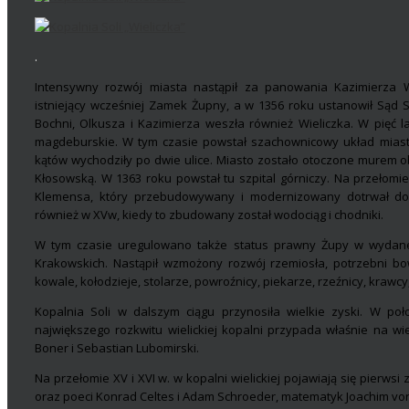
.
Intensywny rozwój miasta nastąpił za panowania Kazimierza W
istniejący wcześniej Zamek Żupny, a w 1356 roku ustanowił Sąd S
Bochni, Olkusza i Kazimierza weszła również Wieliczka. W pięć l
magdeburskie. W tym czasie powstał szachownicowy układ miasta
kątów wychodziły po dwie ulice. Miasto zostało otoczone murem 
Kłosowską. W 1363 roku powstał tu szpital górniczy. Na przełomie
Klemensa, który przebudowywany i modernizowany dotrwał do
również w XVw, kiedy to zbudowany został wodociąg i chodniki.
W tym czasie uregulowano także status prawny Żupy w wydanej
Krakowskich. Nastąpił wzmożony rozwój rzemiosła, potrzebni bow
kowale, kołodzieje, stolarze, powroźnicy, piekarze, rzeźnicy, krawcy
Kopalnia Soli w dalszym ciągu przynosiła wielkie zyski. W po
największego rozkwitu wielickiej kopalni przypada właśnie na wiek
Boner i Sebastian Lubomirski.
Na przełomie XV i XVI w. w kopalni wielickiej pojawiają się pierws
oraz poeci Konrad Celtes i Adam Schroeder, matematyk Joachim von 