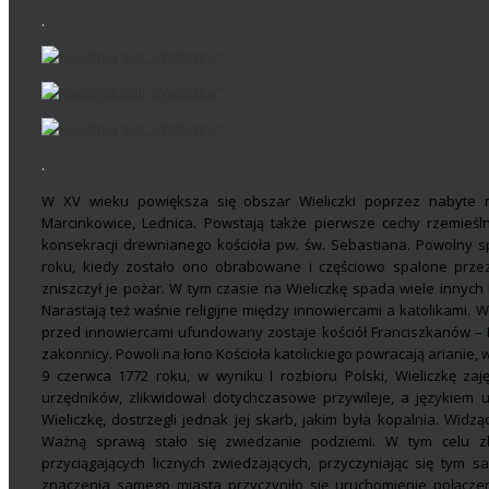
.
.
W XV wieku powiększa się obszar Wieliczki poprzez nabyte no
Marcinkowice, Lednica. Powstają także pierwsze cechy rzemieśln
konsekracji drewnianego kościoła pw. św. Sebastiana. Powolny 
roku, kiedy zostało ono obrabowane i częściowo spalone prz
zniszczył je pożar. W tym czasie na Wieliczkę spada wiele innych k
Narastają też waśnie religijne między innowiercami a katolikami. 
przed innowiercami ufundowany zostaje kościół Franciszkanów – 
zakonnicy. Powoli na łono Kościoła katolickiego powracają arianie,
9 czerwca 1772 roku, w wyniku I rozbioru Polski, Wieliczkę zaj
urzędników, zlikwidował dotychczasowe przywileje, a językiem u
Wieliczkę, dostrzegli jednak jej skarb, jakim była kopalnia. Widz
Ważną sprawą stało się zwiedzanie podziemi. W tym celu zl
przyciągających licznych zwiedzających, przyczyniając się tym 
znaczenia samego miasta przyczyniło się uruchomienie połącz