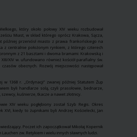
ielkiego, który około połowy XIV wieku rozbudował
ześciu Miast, w skład którego oprócz Krakowa, Sącza,
at później przeniósł miasto z prawa frankońskiego na
 z centralnie położonym rynkiem, z którego czterech
obronnym z 21 basztami i dwoma bramami: Krakowską i
 XIII/XIV w. ufundowano również kościół parafialny św.
 czasów obecnych. Rozwój miejscowości następował
 w 1368 r. „Ordynacji” zwanej później Statutem Żup
iem byli handlarze solą, czyli prasołowie, bednarze,
, szewcy, kuśnierze, tkacze a nawet złotnicy.
łowie XIV wieku pogłębiony został Szyb Regis. Okres
 XVI, kiedy to żupnikami byli Andrzej Kościelecki, Jan
i zwiedzający. Poczet ich zapoczątkował Mikołaj Kopernik
Lauchen zw. Retykiem i wielu innych sławnych ludzi.