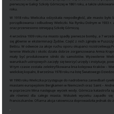
pierwszej w Galicji Szkoły Górniczej w 1861 roku, a także ulokowa
roku.
W 1918 roku Wieliczka odzyskała niepodległość, ale miasto było 
porządkowania i odbudowy Wieliczki. Na Rynku Dolnym w 1933 r. z
oraz przeniesiono istniejącą Szkołę Górniczą.
4 września 1939 roku na miasto spadły pierwsze bomby, a 7 wrześ
się głównie w eksterminacji Żydów. Część z nich zginęła w Puszcz
Bełżcu. W odwecie za akcje ruchu oporu okupanci rozstrzeliwują P
terenie Wieliczki i okolic działa dobrze zorganizowana Armia Kra
miały być produkowane silniki do samolotów. Wyzwolenie Wieli
warunkach ustrojowych zaczęły się tworzyć urzędy i instytucje, po
W tym czasie została zelektryfikowana linia kolejowa Kraków – Wi
wielickiej kopalni, 8 września 1978 roku na listę Światowego Dzied
W 1990 roku Wieliczka przystępuje do nadrobienia zaniedbań cywil
miastami europejskimi Bergkamen w Niemczech oraz Saint – Andre – l
w poprzeczni Mina następuje wyciek wody. Górnicza katastrofa s
ale również dla całego miasta. Wskutek wycieku zapadło się t
Franciszkanów. Ofiarna akcja ratownicza doprowadziła jednak do
.