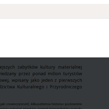
iejszych
zabytków
kultury materialnej
wiedzany przez ponad milion turystów
owej, wpisany jako jeden z pierwszych
zictwa Kulturalnego i Przyrodniczego
 jak i nowoczesność, kilkusetletnia historia i podziemne
esięciu pokoleń górników,
pomnik historii
Polski i narodu