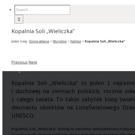
Kopalnia Soli „Wieliczka”
Jesteś tutaj:
Strona główna
>
Wszystkie
>
Podróże
>
Kopalnia Soli „Wieliczka”
Previous
Next
Kopalnia Soli „Wieliczka” to jeden z najcenn
i duchowej na ziemiach polskich, rocznie od
z całego świata. To także zabytek klasy świat
dwunastu obiektów na ListęŚwiatowego Dzied
UNESCO
.
Kopalnia Soli „Wieliczka” dzisiaj to zarówno wielowiekowa tradycja
miasto z rozbudowaną infrastrukturą. Kopalnia to dorobek kilkudzi