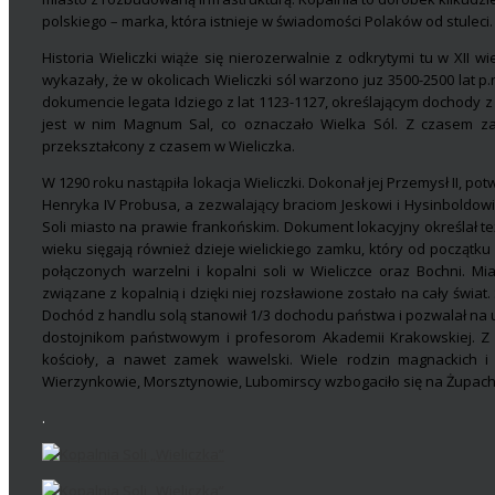
polskiego – marka, która istnieje w świadomości Polaków od stuleci.
Historia Wieliczki wiąże się nierozerwalnie z odkrytymi tu w XII 
wykazały, że w okolicach Wieliczki sól warzono juz 3500-2500 lat 
dokumencie legata Idziego z lat 1123-1127, określającym dochody
jest w nim Magnum Sal, co oznaczało Wielka Sól. Z czasem za
przekształcony z czasem w Wieliczka.
W 1290 roku nastąpiła lokacja Wieliczki. Dokonał jej Przemysł II, 
Henryka IV Probusa, a zezwalający braciom Jeskowi i Hysinboldowi (
Soli miasto na prawie frankońskim. Dokument lokacyjny określał t
wieku sięgają również dzieje wielickiego zamku, który od początku 
połączonych warzelni i kopalni soli w Wieliczce oraz Bochni. Mi
związane z kopalnią i dzięki niej rozsławione zostało na cały świat. S
Dochód z handlu solą stanowił 1/3 dochodu państwa i pozwalał na 
dostojnikom państwowym i profesorom Akademii Krakowskiej. Z
kościoły, a nawet zamek wawelski. Wiele rodzin magnackich i 
Wierzynkowie, Morsztynowie, Lubomirscy wzbogaciło się na Żupach
.