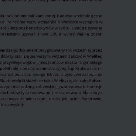
wieku pokładami soli kamiennej. Badania archeologiczne
p.n.e. Po raz pierwszy wzmianka o Wieliczce występuje w
 z soli klasztoru benedyktynów w Tyńcu. Osada nazwana
przestano używać słowa Sól, a wyraz Wielka został
potwierdzając dokument przygotowany rok wcześniej przez
którzy stali się pierwszymi wójtami) założyć w Wielikiej
eż przywileje wójtów i mieszkańców miasta. Trzynastego
pełnił rolę siedziby administracyjnej Żup Krakowskich –
asto od początku swego istnienia było nierozerwalnie
karb wielicki służył nie tylko Wieliczce, ale całej Polsce.
utrzymanie rodziny królewskiej, gwarantował też pensje
 dochodów tych budowano i restaurowano klasztory i
krakowskich mieszczan, takich jak m.in.: Bonerowie,
 Krakowskich.