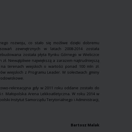
nego rozwoju, co stało się możliwe dzięki dobremu
ansowań zewnętrznych w latach 2008-2014 została
rzebudowana została płyta Rynku Górnego w Wieliczce
 zł. Niewątpliwie największą a zarazem najtrudniejszą
 na terenach wiejskich o wartości ponad 100 mln zł.
ów wiejskich z Programu Leader. W sołectwach gminy
środowiskowe.
ortowo-rekreacyjna gdy w 2011 roku oddane zostało do
 r. Małopolska Arena Lekkoatletyczna. W roku 2014 w
ski Instytut Samorządu Terytorialnego i Administracji,
Bartosz Malak