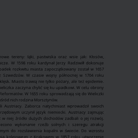
we tereny: łąki, pastwiska oraz wsie jak: Kłosów,
icze. W 1598 roku kardynał Jerzy Radziwiłł dokonuje
spadek rozkwitu miasta zapoczątkowany został w 1657
ez Szwedzów. W czasie wojny północnej w 1704 roku
lęsk. Miasto trawią nie tylko pożary, ale też epidemie.
Wieliczka zaczyna chylić się ku upadkowi. W celu obrony
Reformatów. W 1655 roku sprowadzają się do Wieliczki
 wśród nich rodzina Morsztynów.
ęli Austriacy. Zaborca natychmiast wprowadził swoich
rzędowym uczynił język niemiecki. Austriacy zajmując
ąc w niej źródło dużych dochodów zadbali o jej rozwój.
econo wykonanie rzeźb solnych i szeregu atrakcji
samym do rozsławienia kopalni w świecie. Do wzrostu
enia kolejowego z Krakowem w 1857 roku, utworzenie