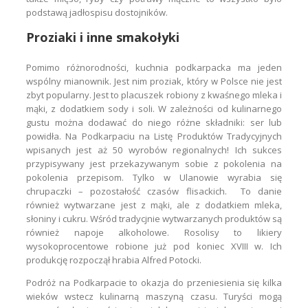
podstawą jadłospisu dostojników.
Proziaki i inne smakołyki
Pomimo różnorodności, kuchnia podkarpacka ma jeden
wspólny mianownik. Jest nim proziak, który w Polsce nie jest
zbyt popularny. Jest to placuszek robiony z kwaśnego mleka i
mąki, z dodatkiem sody i soli. W zależności od kulinarnego
gustu można dodawać do niego różne składniki: ser lub
powidła. Na Podkarpaciu na Listę Produktów Tradycyjnych
wpisanych jest aż 50 wyrobów regionalnych! Ich sukces
przypisywany jest przekazywanym sobie z pokolenia na
pokolenia przepisom. Tylko w Ulanowie wyrabia się
chrupaczki – pozostałość czasów flisackich. To danie
również wytwarzane jest z mąki, ale z dodatkiem mleka,
słoniny i cukru. Wśród tradycjnie wytwarzanych produktów są
również napoje alkoholowe. Rosolisy to likiery
wysokoprocentowe robione już pod koniec XVIII w. Ich
produkcję rozpoczął hrabia Alfred Potocki.
Podróż na Podkarpacie to okazja do przeniesienia się kilka
wieków wstecz kulinarną maszyną czasu. Turyści mogą