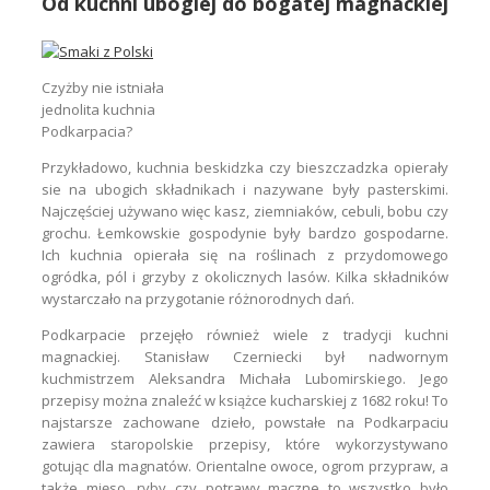
Od kuchni ubogiej do bogatej magnackiej
Czyżby nie istniała
jednolita kuchnia
Podkarpacia?
Przykładowo, kuchnia beskidzka czy bieszczadzka opierały
sie na ubogich składnikach i nazywane były pasterskimi.
Najczęściej używano więc kasz, ziemniaków, cebuli, bobu czy
grochu. Łemkowskie gospodynie były bardzo gospodarne.
Ich kuchnia opierała się na roślinach z przydomowego
ogródka, pól i grzyby z okolicznych lasów. Kilka składników
wystarczało na przygotanie różnorodnych dań.
Podkarpacie przejęło również wiele z tradycji kuchni
magnackiej. Stanisław Czerniecki był nadwornym
kuchmistrzem Aleksandra Michała Lubomirskiego. Jego
przepisy można znaleźć w książce kucharskiej z 1682 roku! To
najstarsze zachowane dzieło, powstałe na Podkarpaciu
zawiera staropolskie przepisy, które wykorzystywano
gotując dla magnatów. Orientalne owoce, ogrom przypraw, a
także mięso, ryby czy potrawy mączne to wszystko było