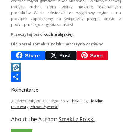
czerpać całymi garściami z wielobarwnej i wielowymiarowej
tradycji kuchni, która tworzy mozaikę regionalnych
produktów. Warto odwiedzić ten wyjątkowy region a na
początek zapraszamy na świąteczny przepis prosto z
podkarpackiego zagłębia smaków!
Przeczytaj też o
kuchni śląskiej
!
Dla portalu Smaki z Polski: Katarzyna Zarówna
Share
Post
Save
Wykop
Podziel
Komentarze
się
grudzień 18th, 2013
|
Categories:
Kuchnia
|
Tags:
lokalne
przetwory
,
zdrowa żywność
|
About the Author:
Smaki z Polski