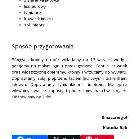
liść laurowy
tymianek
kawałek imbiru
sól i pieprz
.
Sposób przygotowania:
Półgęsek kroimy na pół, wkładamy do 1,5 wrzącej wody i
gotujemy na małym ogniu przez godzinę. Cebulę, czosnek
oraz włoszczyznę obieramy, kroimy i wrzucamy do wywaru.
Doprawiamy solą, pieprzem, liściem laurowym i ziarenkami
jałowca. Doprawiamy tymiankiem i imbirem. Następnie
wlewamy kwas z kapusty i podkręcamy na chwilę ogień.
Odstawiamy na 2 dni.
.
Smacznego!
Klaudia Bąk