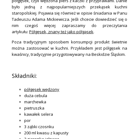
półgęsek, czyli wędzona pierś z kaczki z przyprawami. Danie
było jedną z najpopularniejszych przekąsek kuchni
staropolskiej. Pojawia się również w opisie śniadania w Panu
Tadeuszu Adama Mickiewicza. Jeśli chcecie dowiedzieć się o
nim czegoś więcej zapraszamy do przeczytania
artykułu:
Półgęsek, znany też jako półgąsek
.
Poza tradycyjnym sposobem konsumpcji produkt świetnie
można zastosować w kuchni. Przykładem jest półgęsek na
kwaśnicy, tradycyjnie przygotowywany na Beskidzie Śląskim.
.
Składniki:
półgęsek wędzony
duża cebula
marchewka
pietruszka
kawałek selera
por
3 ząbki czosnku
200 ml kwasu z kapusty
2 ziarenka jałowca