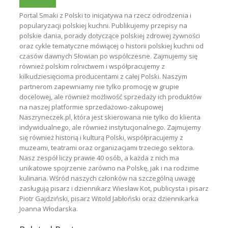
Portal Smaki z Polski to inicjatywa na rzecz odrodzenia i
popularyzacji polskiej kuchni. Publikujemy przepisy na
polskie dania, porady dotyczące polskiej zdrowej żywności
oraz cykle tematyczne mówiącej o historii polskiej kuchni od
czasów dawnych Słowian po współczesne. Zajmujemy się
również polskim rolnictwem i współpracujemy z
kilkudziesięcioma producentami z całej Polski. Naszym
partnerom zapewniamy nie tylko promocję w grupie
docelowej, ale również możliwość sprzedaży ich produktów
na naszej platformie sprzedażowo-zakupowej
Naszryneczek.pl, która jest skierowana nie tylko do klienta
indywidualnego, ale również instytucjonalnego. Zajmujemy
się również historią i kulturą Polski, współpracujemy z
muzeami, teatrami oraz organizacjami trzeciego sektora.
Nasz zespół liczy prawie 40 osób, a każda z nich ma
unikatowe spojrzenie zarówno na Polskę, jak i na rodzime
kulinaria. Wśród naszych członków na szczególną uwagę
zasługują pisarz i dziennikarz Wiesław Kot, publicysta i pisarz
Piotr Gajdziński, pisarz Witold Jabłoński oraz dziennikarka
Joanna Włodarska.