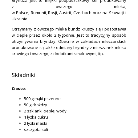
Bryndza jest to miękki podpuszczkowy ser produkowany
z owczego mleka,
w Polsce, Rumunii, Rosji, Austrii, Czechach oraz na Słowacji i
Ukrainie.
Otrzymany z owczego mleka bundz kruszy się i pozostawia
w cieple przez około 2 tygodnie. Jest to tradycyjny sposób
otrzymywania bryndzy. Obecnie w zakładach mleczarskich
produkowane są także odmiany bryndzy z mieszanek mleka
krowiego i owczego, z dodatkami smakowymi, itp.
.
Składniki:
Ciasto:
500 g mąki pszennej
50 g drożdży
2 szklanki ciepłej wody
1 łyżka cukru
2 łyżki masła
szczypta soli