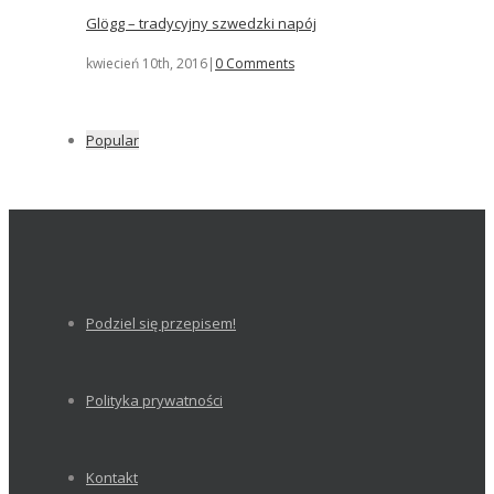
Glögg – tradycyjny szwedzki napój
kwiecień 10th, 2016
|
0 Comments
Popular
Podziel się przepisem!
Polityka prywatności
Kontakt