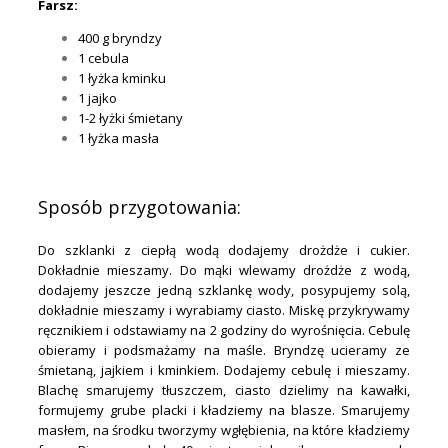
Farsz:
400 g bryndzy
1 cebula
1 łyżka kminku
1 jajko
1-2 łyżki śmietany
1 łyżka masła
.
Sposób przygotowania:
Do szklanki z ciepłą wodą dodajemy drożdże i cukier.
Dokładnie mieszamy. Do mąki wlewamy drożdże z wodą,
dodajemy jeszcze jedną szklankę wody, posypujemy solą,
dokładnie mieszamy i wyrabiamy ciasto. Miskę przykrywamy
ręcznikiem i odstawiamy na 2 godziny do wyrośnięcia. Cebulę
obieramy i podsmażamy na maśle. Bryndzę ucieramy ze
śmietaną, jajkiem i kminkiem. Dodajemy cebulę i mieszamy.
Blachę smarujemy tłuszczem, ciasto dzielimy na kawałki,
formujemy grube placki i kładziemy na blasze. Smarujemy
masłem, na środku tworzymy wgłębienia, na które kładziemy