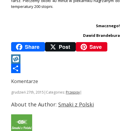
farsz. Pieczemy około 40 minut w piekarniku nagrzanym do
temperatury 200 stopni.
.
Smacznego!
Dawid Brandebura
Share
Post
Save
Wykop
Podziel
Komentarze
się
grudzień 27th, 2015
|
Categories:
Przepisy
|
About the Author:
Smaki z Polski