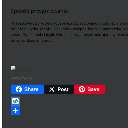
.
Sposób przygotowania:
Poszatkować pory, selery, cebulę, rozciąć pomidory, usunąć ziarn
do czasu łyżkę rosołu. Na końcu wsypać koper i pietruszkę. Pr
zasmażką z masła i mąki. Oddzielnie ugotować pokrajaną w ukośne 
do zupy, dosolić i podać.
.
www.onix.pl
Share
Post
Save
Wykop
Podziel
Komentarze