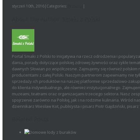
się
styczeń 10th, 2016
|
Categories:
Przepisy
|
About the Author:
Smaki z Polski
Portal Smaki z Polski to inicjatywa na rzecz odrodzenia i popularyza
dania, porady dotyczące polskiej zdrowej żywności oraz cykle temat
dawnych Słowian po współczesne. Zajmujemy się również polskim r
producentami z całej Polski. Naszym partnerom zapewniamy nie tyl
sprzedaży ich produktów na naszej platformie sprzedażowo-zakupow
do klienta indywidualnego, ale również instytucjonalnego. Zajmujemy
muzeami, teatrami oraz organizacjami trzeciego sektora. Nasz zesp
spojrzenie zarówno na Polskę, jak i na rodzime kulinaria. Wśród n
dziennikarz Wiesław Kot, publicysta i pisarz Piotr Gajdziński, pisa
Related Posts