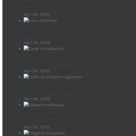
Domowe lody z buraków
luty 18th, 2018
|
0 Comments
Kwas chlebowy
luty 17th, 2018
|
0 Comments
Żurek na zakwasie
luty 15th, 2018
|
0 Comments
Chleb ze smalcem i ogórkiem
luty 14th, 2018
|
0 Comments
Nalewka malinowa
luty 12th, 2018
|
0 Comments