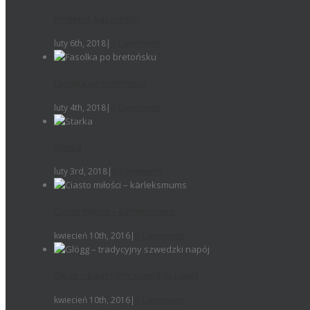
Półgęsek kaszubski
luty 6th, 2018
|
0 Comments
Fasolka po bretońsku
luty 4th, 2018
|
0 Comments
Starka
luty 3rd, 2018
|
0 Comments
Ciasto miłości – kärleksmums
kwiecień 10th, 2016
|
0 Comments
Glögg – tradycyjny szwedzki napój
kwiecień 10th, 2016
|
0 Comments