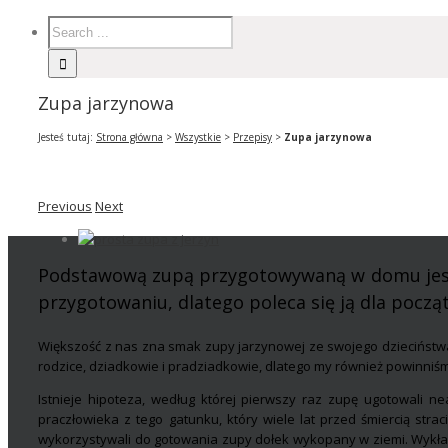
Zupa jarzynowa
Jesteś tutaj:
Strona główna
>
Wszystkie
>
Przepisy
>
Zupa jarzynowa
Previous
Next
Podstawową zupą przygotowywaną w domu jest 
przygotowaniu, dlatego poleca się ją dla począ
Większość z nas zna smak zupy jarzynowej ze swojego dzieciństwa. 
rodzice, dziadkowie i pradziadkowie, dlatego my również powinniśm
Istnieje hipoteza, według której pierwszy raz zupę ugotowali ne
praczłowieka z tego gatunku, który wiele lat przed śmiercią strac
wykorzystywali do gotowania zupy dołek wykopany w ziemi. Wykład