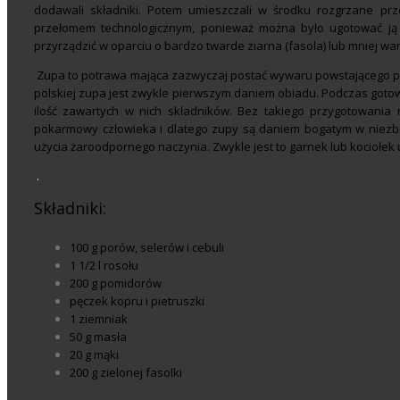
dodawali składniki. Potem umieszczali w środku rozgrzane pr
przełomem technologicznym, ponieważ można było ugotować ją 
przyrządzić w oparciu o bardzo twarde ziarna (fasola) lub mniej warto
Zupa to potrawa mająca zazwyczaj postać wywaru powstającego po
polskiej zupa jest zwykle pierwszym daniem obiadu. Podczas gotow
ilość zawartych w nich składników. Bez takiego przygotowania n
pokarmowy człowieka i dlatego zupy są daniem bogatym w niezb
użycia żaroodpornego naczynia. Zwykle jest to garnek lub kociołek
.
Składniki:
100 g porów, selerów i cebuli
1 1/2 l rosołu
200 g pomidorów
pęczek kopru i pietruszki
1 ziemniak
50 g masła
20 g mąki
200 g zielonej fasolki