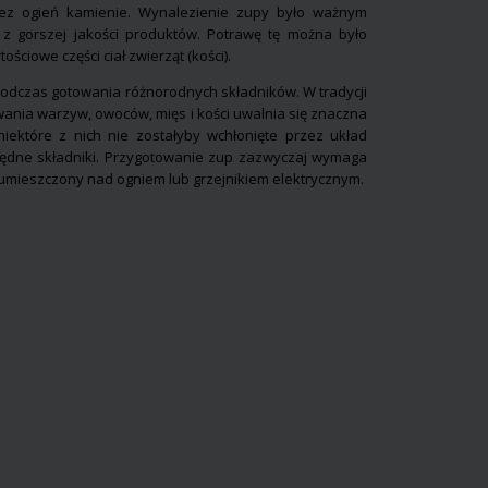
zez ogień kamienie. Wynalezienie zupy było ważnym
z gorszej jakości produktów. Potrawę tę można było
ściowe części ciał zwierząt (kości).
dczas gotowania różnorodnych składników. W tradycji
ania warzyw, owoców, mięs i kości uwalnia się znaczna
iektóre z nich nie zostałyby wchłonięte przez układ
ędne składniki. Przygotowanie zup zazwyczaj wymaga
 umieszczony nad ogniem lub grzejnikiem elektrycznym.