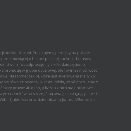
cji polskiej kuchni. Publikujemy przepisy na polskie
yczne mówiącej o historii polskiej kuchni od czasów
olnictwem i współpracujemy z kilkudziesięcioma
ko promocję w grupie docelowej, ale również możliwość
ej Naszryneczek.pl, która jest skierowana nie tylko
 się również historią i kulturą Polski, współpracujemy z
ół liczy prawie 40 osób, a każda z nich ma unikatowe
aszych członków na szczególną uwagę zasługują pisarz i
rz Witold Jabłoński oraz dziennikarka Joanna Włodarska.