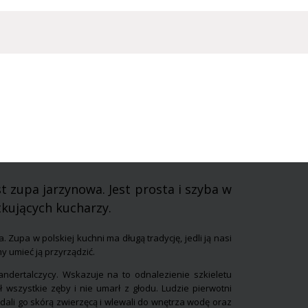
zupa jarzynowa. Jest prosta i szyba w
tkujących kucharzy.
Zupa w polskiej kuchni ma długą tradycję, jedli ją nasi
y umieć ją przyrządzić.
andertalczycy. Wskazuje na to odnalezienie szkieletu
ił wszystkie zęby i nie umarł z głodu. Ludzie pierwotni
ali go skórą zwierzęcą i wlewali do wnętrza wodę oraz