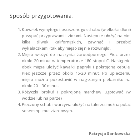
.
Sposób przygotowania:
Kawałek wymytego i osuszonego schabu (wielkości dłoni)
posypać przyprawami i ziołami. Następnie ułożyć na nim
kilka śliwek kalifornijskich, zawinąć i przebić
wykałaczkami (tak aby mięso się nie rozwinęło).
Mięso włożyć do naczynia żaroodpornego. Piec przez
około 20 minut w temperaturze 180 stopni C. Następnie
obok mięsa ułożyć kawałki papryki i pokrojoną cebulę.
Piec jeszcze przez około 15-20 minut. Po upieczeniu
mięso można pozostawić w nagrzanym piekarniku na
około 20 – 30 minut.
Różyczki brokuł i pokrojoną marchew ugotować (w
wodzie lub na parze).
Pieczony schab i warzywa ułożyć na talerzu, można polać
sosem np. musztardowym.
.
Patrycja Sankowska