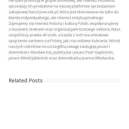
nie tylko promocję w grupie docelowej, ale również możliwość
sprzedaży ich produktów na naszej platformie sprzedażowo-
zakupowej Naszryneczek.pl, która jest skierowana nie tylko do
klienta indywidualnego, ale również instytucjonalnego.
Zajmujemy się również historią i kulturą Polski, współpracujemy
z muzeami, teatrami oraz organizacjami trzeciego sektora. Nasz
zespół liczy prawie 40 osób, a każda z nich ma unikatowe
spojrzenie zarówno na Polskę, jak i na rodzime kulinaria. Wśród
naszych członków na szczególną uwagę zasługują pisarz i
dziennikarz Wiesław Kot, publicysta i pisarz Piotr Gajdziński,
pisarz Witold Jabłoński oraz dziennikarka Joanna Włodarska.
Related Posts