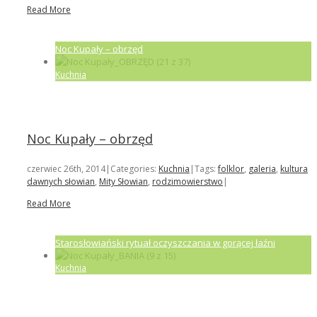
Read More
Noc Kupały – obrzęd
Kuchnia
Noc Kupały – obrzęd
czerwiec 26th, 2014
|
Categories:
Kuchnia
|
Tags:
folklor
,
galeria
,
kultura
dawnych słowian
,
Mity Słowian
,
rodzimowierstwo
|
Read More
Starosłowiański rytuał oczyszczania w gorącej łaźni
Kuchnia