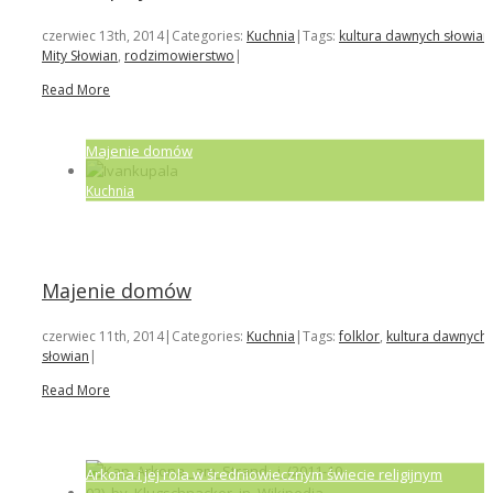
czerwiec 13th, 2014
|
Categories:
Kuchnia
|
Tags:
kultura dawnych słowian
Mity Słowian
,
rodzimowierstwo
|
Read More
Majenie domów
Kuchnia
Majenie domów
czerwiec 11th, 2014
|
Categories:
Kuchnia
|
Tags:
folklor
,
kultura dawnych
słowian
|
Read More
Arkona i jej rola w średniowiecznym świecie religijnym