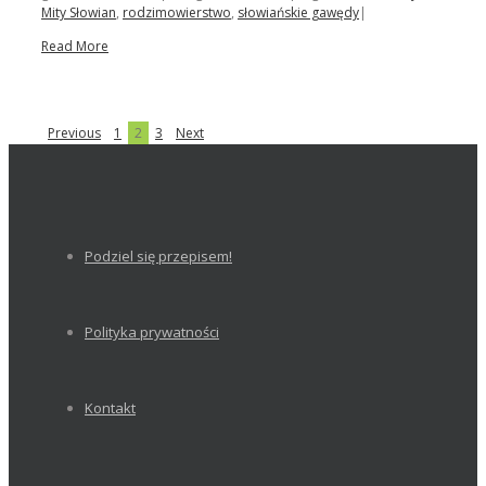
Mity Słowian
,
rodzimowierstwo
,
słowiańskie gawędy
|
Read More
Previous
1
2
3
Next
Podziel się przepisem!
Polityka prywatności
Kontakt