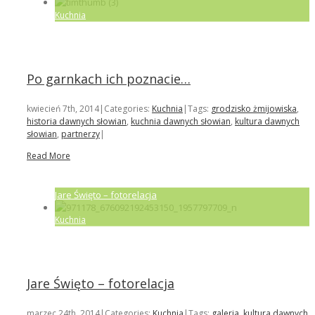
Kuchnia
Po garnkach ich poznacie…
kwiecień 7th, 2014
|
Categories:
Kuchnia
|
Tags:
grodzisko żmijowiska
,
historia dawnych słowian
,
kuchnia dawnych słowian
,
kultura dawnych
słowian
,
partnerzy
|
Read More
Jare Święto – fotorelacja
Kuchnia
Jare Święto – fotorelacja
marzec 24th, 2014
|
Categories:
Kuchnia
|
Tags:
galeria
,
kultura dawnych