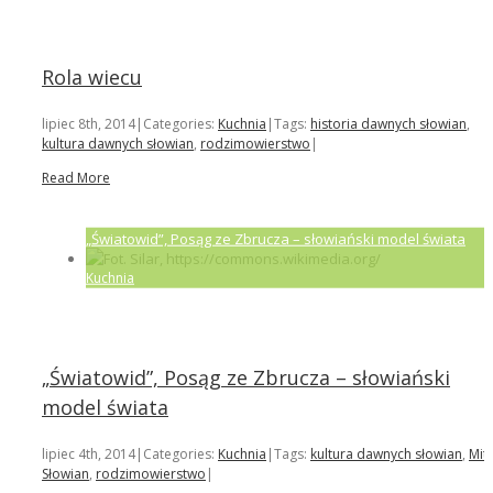
Rola wiecu
lipiec 8th, 2014
|
Categories:
Kuchnia
|
Tags:
historia dawnych słowian
,
kultura dawnych słowian
,
rodzimowierstwo
|
Read More
„Światowid”, Posąg ze Zbrucza – słowiański model świata
Kuchnia
„Światowid”, Posąg ze Zbrucza – słowiański
model świata
lipiec 4th, 2014
|
Categories:
Kuchnia
|
Tags:
kultura dawnych słowian
,
Mit
Słowian
,
rodzimowierstwo
|