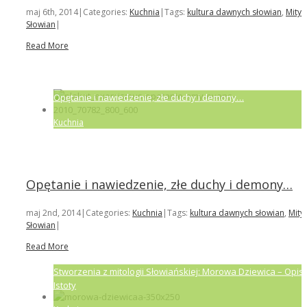
maj 6th, 2014
|
Categories:
Kuchnia
|
Tags:
kultura dawnych słowian
,
Mity
Słowian
|
Read More
Opętanie i nawiedzenie, złe duchy i demony…
Kuchnia
Opętanie i nawiedzenie, złe duchy i demony…
maj 2nd, 2014
|
Categories:
Kuchnia
|
Tags:
kultura dawnych słowian
,
Mity
Słowian
|
Read More
Stworzenia z mitologii Słowiańskiej: Morowa Dziewica – Opis
Istoty