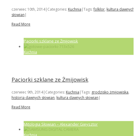
czerwiec 10th, 2014
|
Categories:
Kuchnia
|
Tags:
folklor
,
kultura dawnych
słowian
|
Read More
Paciorki szklane ze Żmijowisk
Kuchnia
Paciorki szklane ze Żmijowisk
czerwiec 9th, 2014
|
Categories:
Kuchnia
|
Tags:
grodzisko żmijowiska
,
historia dawnych słowian
,
kultura dawnych słowian
|
Read More
Mitologia Słowian – Alexander Gieysztor
Kuchnia