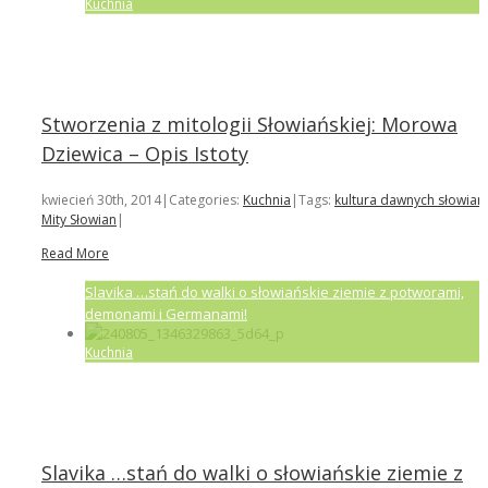
Kuchnia
Stworzenia z mitologii Słowiańskiej: Morowa
Dziewica – Opis Istoty
kwiecień 30th, 2014
|
Categories:
Kuchnia
|
Tags:
kultura dawnych słowian
,
Mity Słowian
|
Read More
Slavika …stań do walki o słowiańskie ziemie z potworami,
demonami i Germanami!
Kuchnia
Slavika …stań do walki o słowiańskie ziemie z