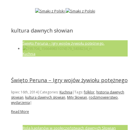
kultura dawnych słowian
Święto Peruna – Igry wojów żywiołu potężnego.
Kuchnia
Święto Peruna – Igry wojów żywiołu potężnego.
lipiec 16th, 2014
|
Categories:
Kuchnia
|
Tags:
folklor
,
historia dawnych
słowian
,
kultura dawnych słowian
,
Mity Słowian
,
rodzimowierstwo
,
wydarzenia
|
Read More
Rola kapłanów w społeczeństwach dawnych Słowian