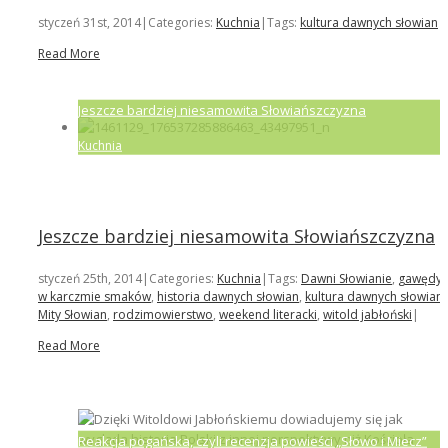
styczeń 31st, 2014
|
Categories:
Kuchnia
|
Tags:
kultura dawnych słowian
|
Read More
Jeszcze bardziej niesamowita Słowiańszczyzna
Kuchnia
Jeszcze bardziej niesamowita Słowiańszczyzna
styczeń 25th, 2014
|
Categories:
Kuchnia
|
Tags:
Dawni Słowianie
,
gawędy
w karczmie smaków
,
historia dawnych słowian
,
kultura dawnych słowian
,
Mity Słowian
,
rodzimowierstwo
,
weekend literacki
,
witold jabłoński
|
Read More
Reakcja pogańska, czyli recenzja powieści „Słowo i Miecz”