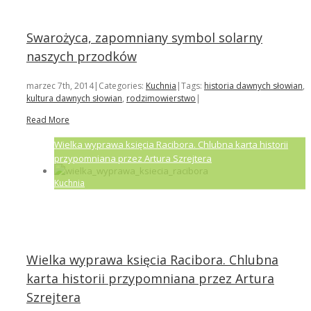
Swarożyca, zapomniany symbol solarny
naszych przodków
marzec 7th, 2014
|
Categories:
Kuchnia
|
Tags:
historia dawnych słowian
,
kultura dawnych słowian
,
rodzimowierstwo
|
Read More
Wielka wyprawa księcia Racibora. Chlubna karta historii
przypomniana przez Artura Szrejtera
Kuchnia
Wielka wyprawa księcia Racibora. Chlubna
karta historii przypomniana przez Artura
Szrejtera