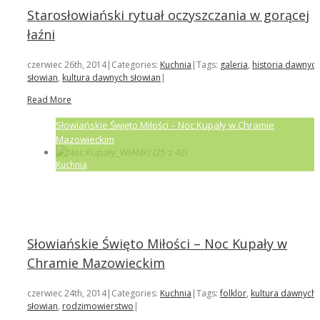
Starosłowiański rytuał oczyszczania w gorącej
łaźni
czerwiec 26th, 2014
|
Categories:
Kuchnia
|
Tags:
galeria
,
historia dawnyc
słowian
,
kultura dawnych słowian
|
Read More
Słowiańskie Święto Miłości – Noc Kupały w Chramie
Mazowieckim
Kuchnia
Słowiańskie Święto Miłości – Noc Kupały w
Chramie Mazowieckim
czerwiec 24th, 2014
|
Categories:
Kuchnia
|
Tags:
folklor
,
kultura dawnych
słowian
,
rodzimowierstwo
|