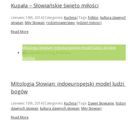
Kupała – Słowiańskie święto miłości
czerwiec 16th, 2014
|
Categories:
Kuchnia
|
Tags:
folklor
,
kultura dawnych
słowian
,
Mity Słowian
,
rodzimowierstwo
,
tydzień miłości
|
Read More
Mitologia Słowian: indoeuropejski model ludzi i bogów
Kuchnia
Mitologia Słowian: indoeuropejski model ludzi i
bogów
czerwiec 15th, 2014
|
Categories:
Kuchnia
|
Tags:
Dawni Słowianie
,
historia
dawnych słowian
,
kultura dawnych słowian
,
Mity Słowian
|
Read More