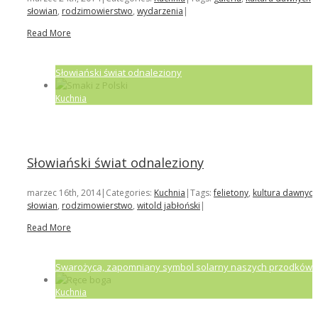
słowian
,
rodzimowierstwo
,
wydarzenia
|
Read More
Słowiański świat odnaleziony
Kuchnia
Słowiański świat odnaleziony
marzec 16th, 2014
|
Categories:
Kuchnia
|
Tags:
felietony
,
kultura dawnych
słowian
,
rodzimowierstwo
,
witold jabłoński
|
Read More
Swarożyca, zapomniany symbol solarny naszych przodków
Kuchnia