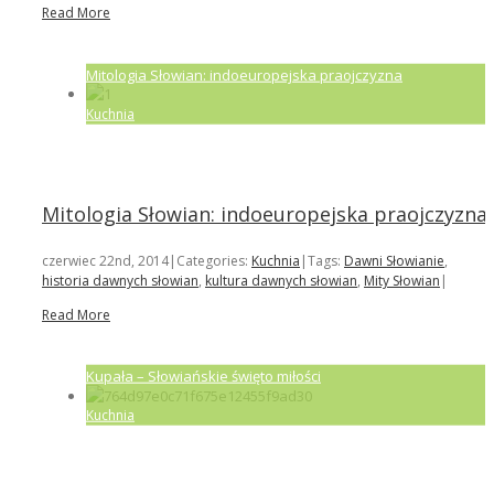
Read More
Mitologia Słowian: indoeuropejska praojczyzna
Kuchnia
Mitologia Słowian: indoeuropejska praojczyzna
czerwiec 22nd, 2014
|
Categories:
Kuchnia
|
Tags:
Dawni Słowianie
,
historia dawnych słowian
,
kultura dawnych słowian
,
Mity Słowian
|
Read More
Kupała – Słowiańskie święto miłości
Kuchnia