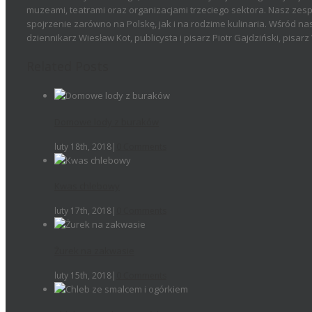
muzeami, teatrami oraz organizacjami trzeciego sektora. Nasz zesp
spojrzenie zarówno na Polskę, jak i na rodzime kulinaria. Wśród n
dziennikarz Wiesław Kot, publicysta i pisarz Piotr Gajdziński, pisa
Related Posts
Domowe lody z buraków
luty 18th, 2018
|
0 Comments
Kwas chlebowy
luty 17th, 2018
|
0 Comments
Żurek na zakwasie
luty 15th, 2018
|
0 Comments