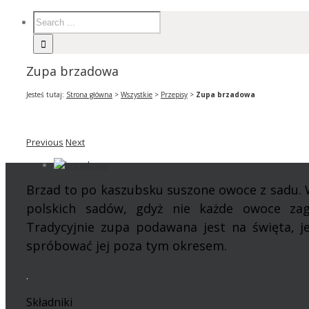
Zupa brzadowa
Jesteś tutaj:
Strona główna
>
Wszystkie
>
Przepisy
>
Zupa brzadowa
Previous
Next
Brzad to po kaszubsku suszone owoce z sadu. 
polskich sadów, gdyż nie każde owoce zag
Tradycyjnie zupa podawana jest na święta, j
spróbować jej poza tym okresem.
.
Składniki