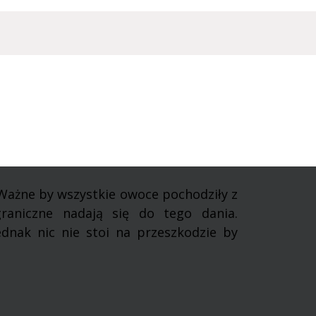
Ważne by wszystkie owoce pochodziły z
raniczne nadają się do tego dania.
ednak nic nie stoi na przeszkodzie by