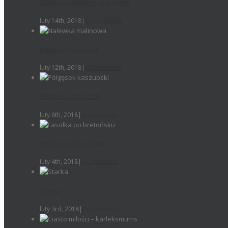
Chleb ze smalcem i ogórkiem
luty 14th, 2018
|
0 Comments
Nalewka malinowa
luty 12th, 2018
|
0 Comments
Półgęsek kaszubski
luty 6th, 2018
|
0 Comments
Fasolka po bretońsku
luty 4th, 2018
|
0 Comments
Starka
luty 3rd, 2018
|
0 Comments