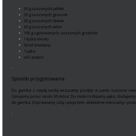
30 g suszonych jabłek
30 g suszonych gruszek
30 g suszonych śliwek
30 g suszonych wiśni
100 g ugotowanych, suszonych grzybów
1 łyżka miodu
50 ml śmietany
1 jajko
sól i pieprz
.
Sposób przygotowania
Do garnka z ciepłą wodą wrzucamy pocięte w paski suszone owoce
Gotujemy przez około 30 minut. Do miski rozbijamy jajko, dodajem
do garnka. Doprawiamy solą i pieprzem, dokładnie mieszamy i pod
.