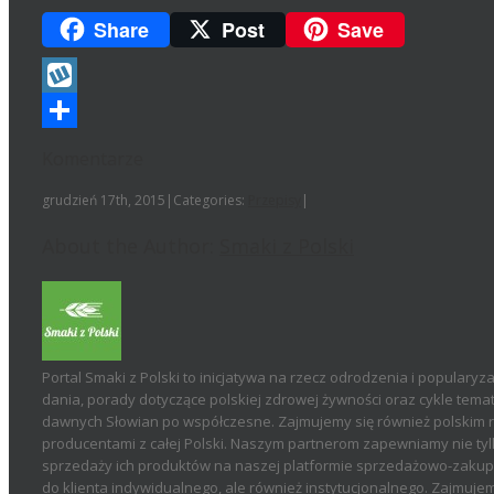
Share
Post
Save
Wykop
Podziel
Komentarze
się
grudzień 17th, 2015
|
Categories:
Przepisy
|
About the Author:
Smaki z Polski
Portal Smaki z Polski to inicjatywa na rzecz odrodzenia i popularyza
dania, porady dotyczące polskiej zdrowej żywności oraz cykle temat
dawnych Słowian po współczesne. Zajmujemy się również polskim r
producentami z całej Polski. Naszym partnerom zapewniamy nie tyl
sprzedaży ich produktów na naszej platformie sprzedażowo-zakupow
do klienta indywidualnego, ale również instytucjonalnego. Zajmujemy