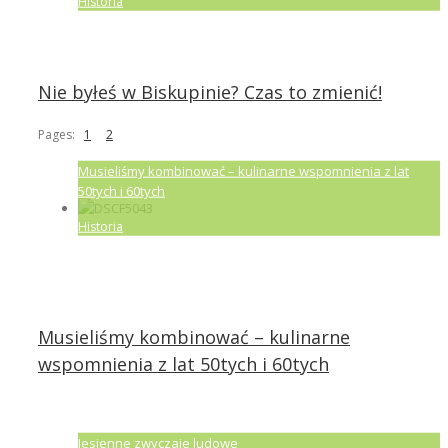
Historia
Nie byłeś w Biskupinie? Czas to zmienić!
Pages:
1
2
Musieliśmy kombinować – kulinarne wspomnienia z lat
50tych i 60tych
Historia
Musieliśmy kombinować – kulinarne
wspomnienia z lat 50tych i 60tych
Jesienne zwyczaje ludowe