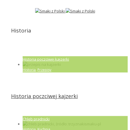
Historia
Historia poczciwej kajzerki
Historia
,
Przepisy
Historia poczciwej kajzerki
Chleb prądnicki
Historia
,
Kuchnia