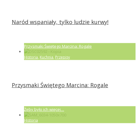
Naród wspaniały, tylko ludzie kurwy!
Przysmaki Świętego Marcina: Rogale
Historia
,
Kuchnia
,
Przepisy
Przysmaki Świętego Marcina: Rogale
Żeby było ich więcej…
Historia