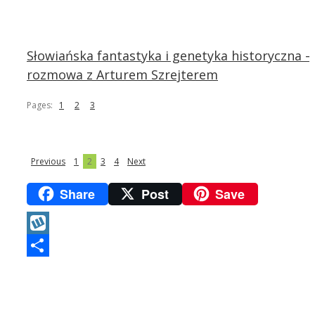
Słowiańska fantastyka i genetyka historyczna –
rozmowa z Arturem Szrejterem
Pages:
1
2
3
Previous
1
2
3
4
Next
Share
Post
Save
Wykop
Podziel
się