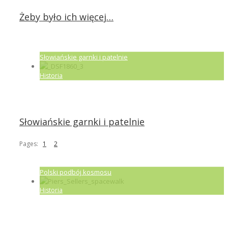
Żeby było ich więcej…
Słowiańskie garnki i patelnie
Historia
Słowiańskie garnki i patelnie
Pages:
1
2
Polski podbój kosmosu
Historia