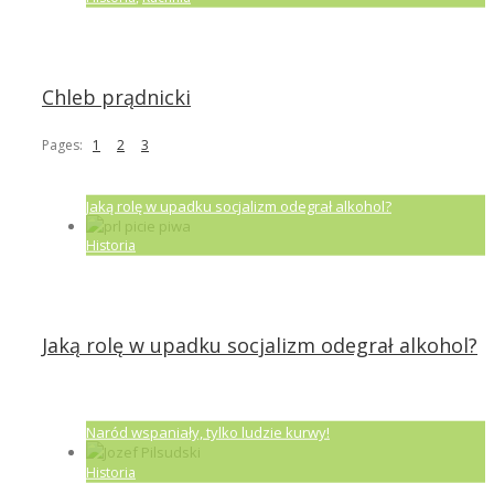
Chleb prądnicki
Pages:
1
2
3
Jaką rolę w upadku socjalizm odegrał alkohol?
Historia
Jaką rolę w upadku socjalizm odegrał alkohol?
Naród wspaniały, tylko ludzie kurwy!
Historia