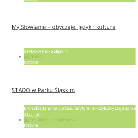
My Słowianie – obyczaje, język i kultura
STADO w Parku Śląskim
Historia
STADO w Parku Śląskim
Broń składana na obrzeżu terytorium – czyli zwyczaje sprze
3 tys. lat
Historia