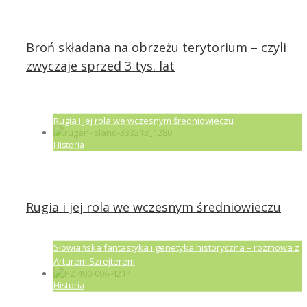
Broń składana na obrzeżu terytorium – czyli
zwyczaje sprzed 3 tys. lat
Rugia i jej rola we wczesnym średniowieczu
Historia
Rugia i jej rola we wczesnym średniowieczu
Słowiańska fantastyka i genetyka historyczna – rozmowa z
Arturem Szrejterem
Historia