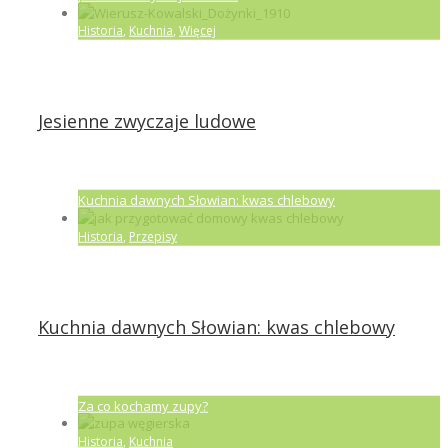
Historia
,
Kuchnia
,
Więcej
Jesienne zwyczaje ludowe
Kuchnia dawnych Słowian: kwas chlebowy
Historia
,
Przepisy
Kuchnia dawnych Słowian: kwas chlebowy
Za co kochamy zupy?
Historia
,
Kuchnia