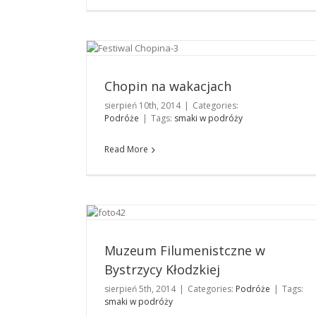
Chopin na wakacjach
Podróże
Chopin na wakacjach
sierpień 10th, 2014
|
Categories:
Podróże
|
Tags:
smaki w podróży
Read More
Muzeum Filumenistczne w Bystrzycy Kłodzkiej
Podróże
Muzeum Filumenistczne w
Bystrzycy Kłodzkiej
sierpień 5th, 2014
|
Categories:
Podróże
|
Tags:
smaki w podróży