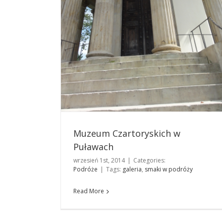
Muzeum Czartoryskich w
Puławach
wrzesień 1st, 2014
|
Categories:
Dolnośląska stolica uśmiechu czyli na długi
Podróże
|
Tags:
galeria
,
smaki w podróży
weekend – Wrocław!
Podróże
Read More