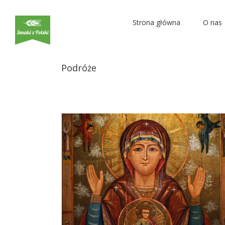
Strona główna
O nas
Wspaniała kolekcja ikon w Zamku Górków
Podróże
Podróże