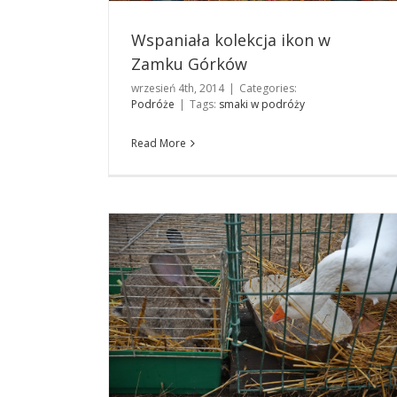
Wspaniała kolekcja ikon w
Zamku Górków
wrzesień 4th, 2014
|
Categories:
Podróże
|
Tags:
smaki w podróży
Święto plonów
Podróże
Read More
Muzeum Czartoryskich w Puławach