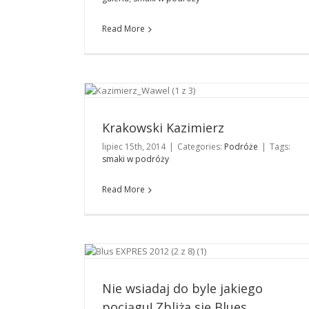
Read More
Krakowski Kazimierz
Podróże
Krakowski Kazimierz
lipiec 15th, 2014
|
Categories:
Podróże
|
Tags:
smaki w podróży
Read More
Nie wsiadaj do byle jakiego pociągu! Zbliża się
Blues Express!
Podróże
Nie wsiadaj do byle jakiego
pociągu! Zbliża się Blues